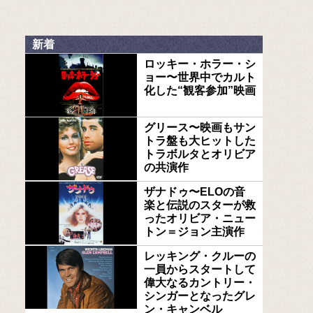
新着
ロッキー・ホラー・シ
ョー〜世界中でカルト
化した“観客参加”映画
グリース〜映画もサン
トラ盤も大ヒットした
トラボルタとオリビア
の共演作
ザナドゥ〜ELOの音
楽と伝説のスターが救
ったオリビア・ニュー
トン＝ジョン主演作
レッキング・クルーの
一員からスタートして
偉大なるカントリー・
シンガーとなったグレ
ン・キャンベル