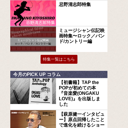
忌野清志郎特集
ミュージシャン伝記映
画特集〜ロック／バン
ド/カントリー編
特集一覧はこちら
今月のPICK UP コラム
【初書籍】TAP the
POPが初めての本
『音楽愛(ONGAKU
LOVE)』を出版しま
した
【萩原健一インタビュ
ー】原点回帰したこと
で進化を続けるショー