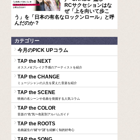
RCサクセションはな
ぜ「上を向いて歩こ
う」を「日本の有名なロックンロール」と呼
んだのか？
カテゴリー
今月のPICK UPコラム
TAP the NEXT
オススメ&ブレイク予感のアーティストを紹介
TAP the CHANGE
ミュージシャンの人生を変えた音楽を紹介
TAP the SCENE
映画の名シーンや名曲を発掘する人気コラム
TAP the COLOR
音楽の“色”気〜色彩別アルバムガイド
TAP the ROOTS
名曲誕生の“鍵”や“謎”を紐解く知的好奇心
TAP the SONG