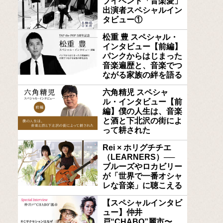
ブイベント「音楽愛」
出演者スペシャルイン
タビュー①
松重 豊 スペシャル・
インタビュー【前編】
パンクからはじまった
音楽遍歴と、音楽でつ
ながる家族の絆を語る
六角精児 スペシャ
ル・インタビュー【前
編】僕の人生は、音楽
と酒と下北沢の街によ
って耕された
Rei × ホリグチチエ
（LEARNERS）──
ブルーズやロカビリー
が「世界で一番オシャ
レな音楽」に聴こえる
【スペシャルインタビ
ュー】仲井
戸“CHABO”麗市〜