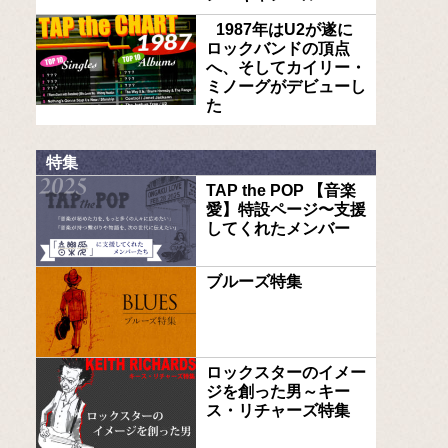
1987年はU2が遂に
ロックバンドの頂点
へ、そしてカイリー・
ミノーグがデビューし
た
特集
TAP the POP 【音楽
愛】特設ページ〜支援
してくれたメンバー
ブルーズ特集
ロックスターのイメー
ジを創った男～キー
ス・リチャーズ特集