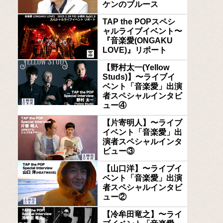
ケンのブルース
TAP the POPスペシ
ャルライブイベント〜
『音楽愛(ONGAKU
LOVE)』リポート
【野村太一(Yellow
Studs)】〜ライブイ
ベント「音楽愛」出演
者スペシャルインタビ
ュー④
【片寄明人】〜ライブ
イベント「音楽愛」出
演者スペシャルインタ
ビュー③
【山口洋】〜ライブイ
ベント「音楽愛」出演
者スペシャルインタビ
ュー②
【冷牟田竜之】〜ライ