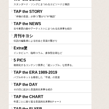
スタンダード・ソングにまつわるエピソードと物語
TAP the STORY
「本物の音楽」が持つ“繋がり”や“物語”
TAP the NEWS
古今東西の曲やアーティストにまつわる出来事を紹介
月刊キヨシ
伝説の編集者による社会と音楽の繋がり
Extra便
インタビュー、臨時コラム、参加型企画など
5 PICS
複雑化するコンテンツ業界に「超シンプル」な世界を。
TAP the ERA 1989-2019
バブルやネットを吸収した「平成」の音楽
TAP the DAY
その日に起きた音楽的出来事を紹介
TAP the CHART
年度ごとに振り返る音楽的出来事&チャート
TAP the FLYER