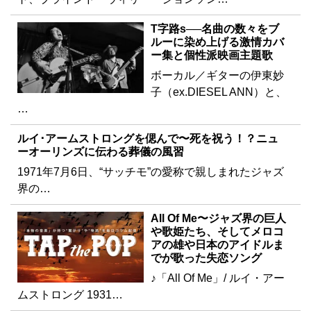
T字路s──名曲の数々をブ
ルーに染め上げる激情カバ
ー集と個性派映画主題歌
ボーカル／ギターの伊東妙
子（ex.DIESEL ANN）と、
…
ルイ･アームストロングを偲んで〜死を祝う！？ニュ
ーオーリンズに伝わる葬儀の風習
1971年7月6日、“サッチモ”の愛称で親しまれたジャズ
界の…
All Of Me〜ジャズ界の巨人
や歌姫たち、そしてメロコ
アの雄や日本のアイドルま
でが歌った失恋ソング
♪「All Of Me」/ ルイ・アー
ムストロング 1931…