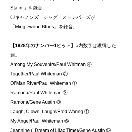
Stalin’」を録音。
◯キャノンズ・ジャグ・ストンパーズが
「Minglewood Blues」を録音。
【1928年のナンバー1ヒット】
○内数字は獲得した
週。
Among My Souvenirs/Paul Whitman ④
Together/Paul Whiteman ②
Ol’Man River/Paul Whiteman ①
Ramona/Paul Whiteman ③
Ramona/Gene Austin ⑧
Laugh, Clown, Laugh!/Fred Waring ①
My Angel/Paul Whiteman ⑥
Jeannine (I Dream of Lilac Time)/Gene Austin ⑤