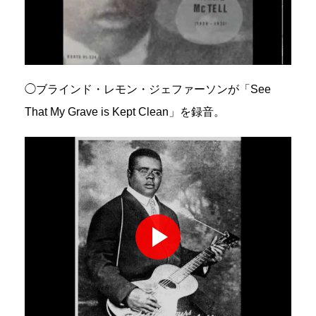
◯ブラインド・レモン・ジェファーソンが「See
That My Grave is Kept Clean」を録音。