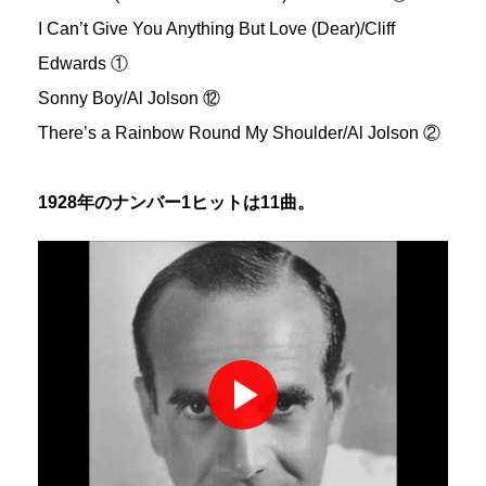
I Can’t Give You Anything But Love (Dear)/Cliff
Edwards ①
Sonny Boy/Al Jolson ⑫
There’s a Rainbow Round My Shoulder/Al Jolson ②
1928年のナンバー1ヒットは11曲。