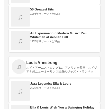
50 Greatest Hits
1998年リリース / 全50曲
♫
An Experiment in Modern Music: Paul
Whiteman at Aeolian Hall
♫
1970年リリース / 全32曲
Louis Armstrong
♫
ルイ・アームストロング は、アメリカ合衆国・ルイジ
アナ州ニューオーリンズ出身のジャズ・トランペット
奏者、歌手。愛称はサッチモ（Satchmo）、ポップス
（Pops）、ディッパー・マウス。口が大きいので…
Jazz Legends: Ella & Louis
2025年リリース / 全30曲
♫
Ella & Louis Wish You a Swinging Holiday