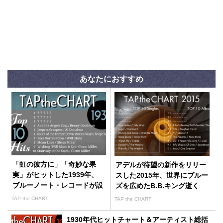
あなたにおすすめ
「虹の彼方に」「奇妙な果
アデルが待望の新作をリリー
実」がヒットした1939年、
スした2015年、世界にブルー
ブルーノート・レコードが設
ズを広めたB.B.キング逝く
立
TAP the CHART
TAP the CHART
1930年代ヒットチャート＆アーティスト総括