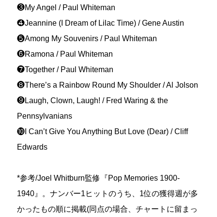
❸My Angel / Paul Whiteman
❹Jeannine (I Dream of Lilac Time) / Gene Austin
❺Among My Souvenirs / Paul Whiteman
❻Ramona / Paul Whiteman
❼Together / Paul Whiteman
❽There’s a Rainbow Round My Shoulder / Al Jolson
❾Laugh, Clown, Laugh! / Fred Waring & the
Pennsylvanians
❿I Can’t Give You Anything But Love (Dear) / Cliff
Edwards
*参考/Joel Whitburn監修『Pop Memories 1900-
1940』。ナンバー1ヒットのうち、1位の獲得週が多
かったもの順に掲載(同点の場合、チャートに留まっ