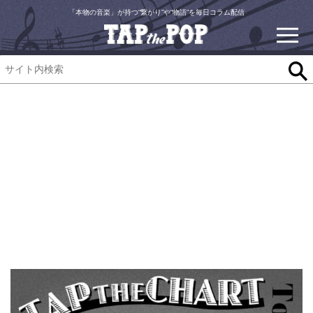
「本物の音楽」が持つ“繋がり”や“物語”を毎日コラム配信