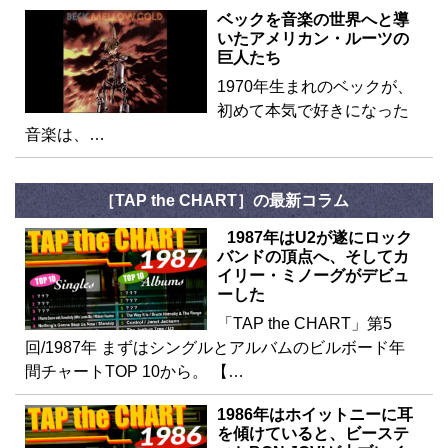
ベックを音楽の世界へと導
いたアメリカン・ルーツの
巨人たち
1970年生まれのベックが、
初めて本気で好きになった
音楽は、…
［TAP the CHART］の最新コラム
1987年はU2が遂にロック
バンドの頂点へ、そしてカ
イリー・ミノーグがデビュ
ーした
「TAP the CHART」第5
回/1987年 まずはシングルとアルバムのビルボード年
間チャートTOP 10から。 【…
1986年はホイットニーに耳
を傾けていると、ビーステ