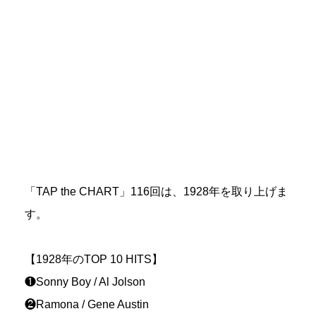
「TAP the CHART」116回は、1928年を取り上げま
す。
【1928年のTOP 10 HITS】
❶Sonny Boy / Al Jolson
❷Ramona / Gene Austin