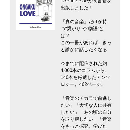
TAP the POPが初書籍を
出版しました！
「真の音楽」だけが持
つ“繋がり”や“物語”と
は？
この一冊があれば、きっ
と誰かに話したくなる
今までに配信された約
4,000本のコラムから、
140本を厳選したアンソ
ロジー。462ページ。
「音楽のチカラで前進し
たい」「大切な人に共有
したい」「あの頃の自分
を取り戻したい」「音楽
をもっと探究、学びた