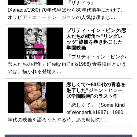
『ザナドゥ』
(Xanadu/1980) 70年代半ばから80年代前半にかけて、
オリビア・ニュートン＝ジョンの人気は凄まじ…
プリティ・イン・ピンク/恋
人たちの街角〜“リングレ
ッツ”旋風を巻き起こした
学園映画
『プリティ・イン・ピンク/
恋人たちの街角』(Pretty in Pink/1986) 青春映画という
のは、描かれる登場人…
恋しくて〜80年代の青春を
魅了した“ジョン・ヒュー
ズ学園映画”のラスト作
『恋しくて』（Some Kind
of Wonderful/1987） 1980
年代の映画を語ろうとする時、ある時期の“…