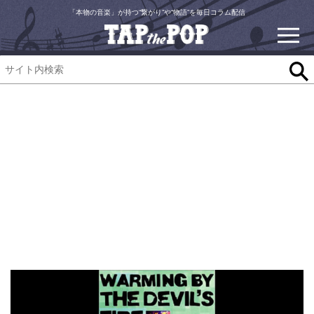
「本物の音楽」が持つ“繋がり”や“物語”を毎日コラム配信