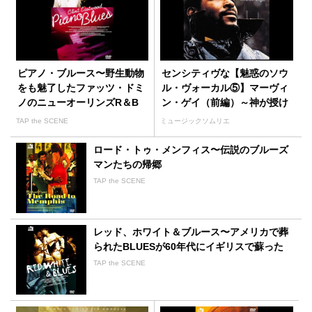
ピアノ・ブルース〜野生動物
センシティヴな【魅惑のソウ
をも魅了したファッツ・ドミ
ル・ヴォーカル⑤】マーヴィ
ノのニューオーリンズR＆B
ン・ゲイ（前編）～神が授け
た歌うという才能
TAP the SCENE
ミュージックソムリエ
ロード・トゥ・メンフィス〜伝説のブルーズ
マンたちの帰郷
TAP the SCENE
レッド、ホワイト＆ブルース〜アメリカで葬
られたBLUESが60年代にイギリスで蘇った
TAP the SCENE