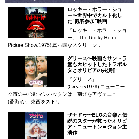
ロッキー・ホラー・ショ
ー〜世界中でカルト化し
た“観客参加”映画
『ロッキー・ホラー・ショ
ー』(The Rocky Horror
Picture Show/1975) 真っ暗なスクリーン…
グリース〜映画もサントラ
盤も大ヒットしたトラボル
タとオリビアの共演作
『グリース』
(Grease/1978) ニューヨー
ク市の中心部マンハッタンは、南北をアヴェニュー
(番街)が、東西をストリ…
ザナドゥ〜ELOの音楽と伝
説のスターが救ったオリビ
ア・ニュートン＝ジョン主
演作