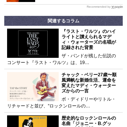
Recommended by
関連するコラム
『ラスト・ワルツ』のハイ
ライトと讃えられるマデ
ィ・ウォーターズの名唱が
記録された背景
ザ・バンドが残した伝説の
コンサート『ラスト・ワルツ』は、19…
チャック・ベリー27歳〜順
風満帆な新婚生活、運命を
変えたマディ・ウォーター
ズからの一言
ボ・ディドリーやリトル・
リチャードと並び、“ロックンロールの…
歴史的なロックンロールの
名曲「ジョニー・B.グッ