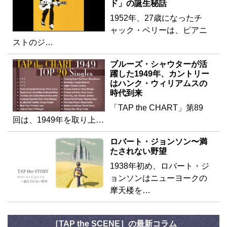
ド」の誕生秘話
1952年、27歳になったチ
ャック・ベリーは、ピアニ
ストのジ…
ブルーズ・シャウターが活
躍した1949年、カントリー
はハンク・ウィリアムスの
時代到来
「TAP the CHART」第89
回は、1949年を取り上…
ロバート・ジョンソン〜満
たされない野望
1938年初め、ロバート・ジ
ョンソンはニューヨークの
摩天楼を…
［TAP the SCENE］の最新コラム