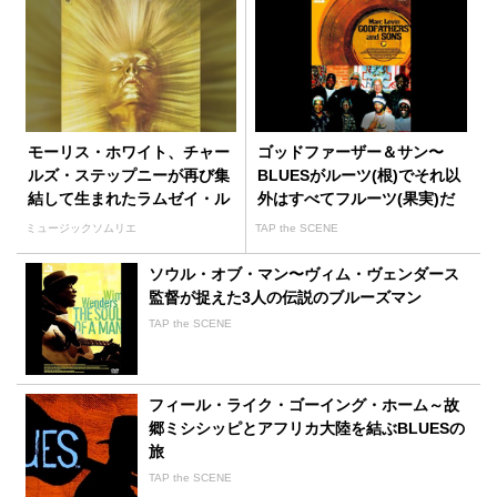
モーリス・ホワイト、チャー
ゴッドファーザー＆サン〜
ルズ・ステップニーが再び集
BLUESがルーツ(根)でそれ以
結して生まれたラムゼイ・ル
外はすべてフルーツ(果実)だ
イスのヒット曲「太陽の女
ミュージックソムリエ
TAP the SCENE
神」
ソウル・オブ・マン〜ヴィム・ヴェンダース
監督が捉えた3人の伝説のブルーズマン
TAP the SCENE
フィール・ライク・ゴーイング・ホーム～故
郷ミシシッピとアフリカ大陸を結ぶBLUESの
旅
TAP the SCENE