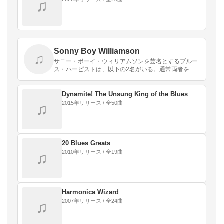
♫
Sonny Boy Williamson
♫
サニー・ボーイ・ウィリアムソンを芸名とするブルー
ス・ハーピストは、以下の2名がいる。通常両者を区
別するために、末尾にI（あるいはI世）、II（あるいは
II世）を付けて語られることが多いが、血縁関係が
あ…
Dynamite! The Unsung King of the Blues
2015年リリース / 全50曲
♫
20 Blues Greats
2010年リリース / 全19曲
♫
Harmonica Wizard
2007年リリース / 全24曲
♫