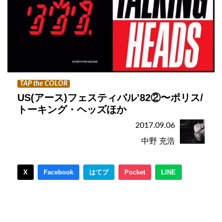
TAP the COLOR
US(アース)フェスティバル’82②〜ポリス/
トーキング・ヘッズほか
2017.09.06
中野 充浩
X
Facebook
はてブ
Pocket
LINE