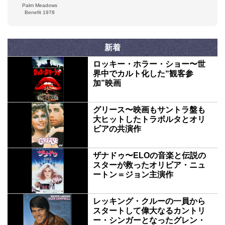
Palm Meadows
Benefit 1978
新着
ロッキー・ホラー・ショー〜世
界中でカルト化した“観客参
加”映画
グリース〜映画もサントラ盤も
大ヒットしたトラボルタとオリ
ビアの共演作
ザナドゥ〜ELOの音楽と伝説の
スターが救ったオリビア・ニュ
ートン＝ジョン主演作
レッキング・クルーの一員から
スタートして偉大なるカントリ
ー・シンガーとなったグレン・