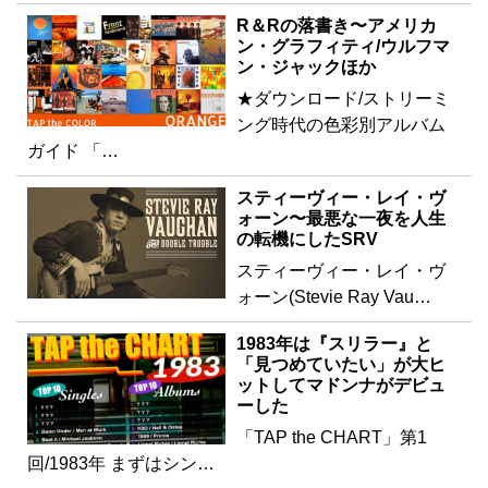
R＆Rの落書き〜アメリカ
ン・グラフィティ/ウルフマ
ン・ジャックほか
★ダウンロード/ストリーミ
ング時代の色彩別アルバム
ガイド 「…
スティーヴィー・レイ・ヴ
ォーン〜最悪な一夜を人生
の転機にしたSRV
スティーヴィー・レイ・ヴ
ォーン(Stevie Ray Vau…
1983年は『スリラー』と
「見つめていたい」が大ヒ
ットしてマドンナがデビュ
ーした
「TAP the CHART」第1
回/1983年 まずはシン…