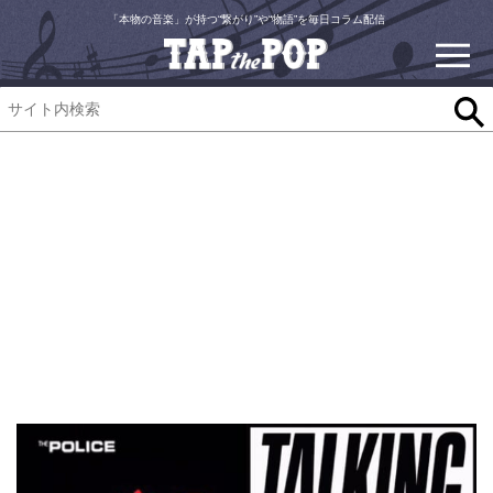
「本物の音楽」が持つ“繋がり”や“物語”を毎日コラム配信