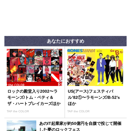
あなたにおすすめ
ロックの殿堂入り2002〜ラ
US(アース)フェスティバ
モーンズ/トム・ペティ＆
ル’82①〜ラモーンズ/B-52’s
ザ・ハートブレイカーズほか
ほか
TAP the COLOR
TAP the COLOR
あのIT起業家が約50億円を自腹で投じて開催
した夢のロックフェス