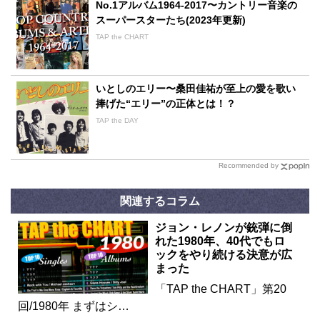
No.1アルバム1964-2017〜カントリー音楽の
スーパースターたち(2023年更新)
TAP the CHART
いとしのエリー〜桑田佳祐が至上の愛を歌い
捧げた“エリー”の正体とは！？
TAP the DAY
Recommended by
関連するコラム
ジョン・レノンが銃弾に倒
れた1980年、40代でもロ
ックをやり続ける決意が広
まった
「TAP the CHART」第20
回/1980年 まずはシ…