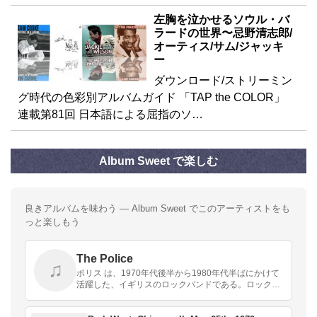
左胸を泣かせるソウル・バ
ラードの世界〜忌野清志郎/
オーティス/サム/ジャッキ
ー
ダウンロード/ストリーミン
グ時代の色彩別アルバムガイド 「TAP the COLOR」
連載第81回 日本語による屈指のソ…
Album Sweet で楽しむ
良きアルバムを味わう — Album Sweet でこのアーティストをも
っと楽しもう
The Police
♫
ポリス は、1970年代後半から1980年代半ばにかけて
活躍した、イギリスのロックバンドである。ロック
に、レゲエの要素を加えた音楽性は、ホワイト・レゲ
エとしばしば呼称された。当初は、パンク・ムーブメ