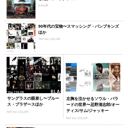
Extra便
90年代の宝物〜スマッシング・パンプキンズ
ほか
TAP the COLOR
サングラスの眼差し〜ブルー
左胸を泣かせるソウル・バラ
ス・ブラザースほか
ードの世界〜忌野清志郎/オー
ティス/サム/ジャッキー
TAP the COLOR
TAP the COLOR