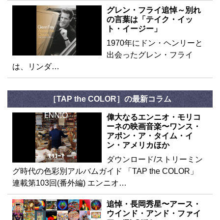
グレン・フライ追悼～別れ
の言葉は「テイク・イッ
ト・イージー」
1970年にドン・ヘンリーと
出会ったグレン・フライ
は、リンダ…
［TAP the COLOR］の最新コラム
偉大なるエンニオ・モリコ
ーネの映画音楽〜ワンス・
アポン・ア・タイム・イ
ン・アメリカほか
ダウンロード/ストリーミン
グ時代の色彩別アルバムガイド 「TAP the COLOR」
連載第103回(番外編) エンニオ…
追悼・長岡秀星〜アース・
ウインド・アンド・ファイ