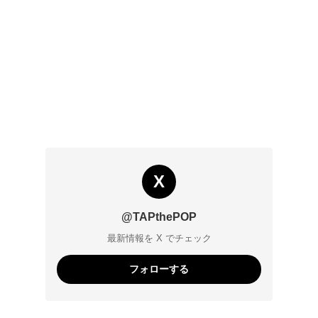
X
@TAPthePOP
最新情報を X でチェック
フォローする