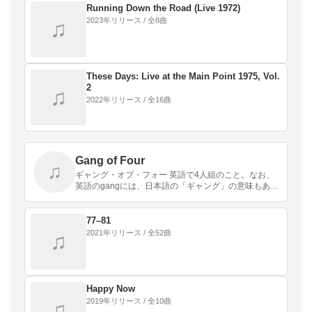
Running Down the Road (Live 1972)
2023年リリース / 全8曲
♫
These Days: Live at the Main Point 1975, Vol.
2
♫
2022年リリース / 全16曲
Gang of Four
♫
ギャング・オブ・フォー 英語で4人組のこと。なお、
英語のgangには、日本語の「ギャング」の意味もある
が、一般的な「グループ」の意味でも用いられる。中
国で文化大革命を後期に主導した四人組（江青、張
春…
77–81
2021年リリース / 全52曲
♫
Happy Now
2019年リリース / 全10曲
♫