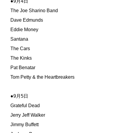
●9月4日
The Joe Sharino Band
Dave Edmunds
Eddie Money
Santana
The Cars
The Kinks
Pat Benatar
Tom Petty & the Heartbreakers
●9月5日
Grateful Dead
Jerry Jeff Walker
Jimmy Buffett