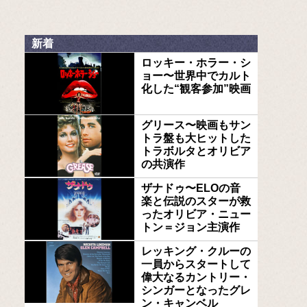
新着
ロッキー・ホラー・シ
ョー〜世界中でカルト
化した“観客参加”映画
グリース〜映画もサン
トラ盤も大ヒットした
トラボルタとオリビア
の共演作
ザナドゥ〜ELOの音
楽と伝説のスターが救
ったオリビア・ニュー
トン＝ジョン主演作
レッキング・クルーの
一員からスタートして
偉大なるカントリー・
シンガーとなったグレ
ン・キャンベル