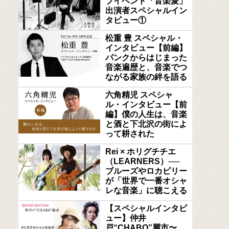
ブイベント「音楽愛」
出演者スペシャルイン
タビュー①
松重 豊 スペシャル・
インタビュー【前編】
パンクからはじまった
音楽遍歴と、音楽でつ
ながる家族の絆を語る
六角精児 スペシャ
ル・インタビュー【前
編】僕の人生は、音楽
と酒と下北沢の街によ
って耕された
Rei × ホリグチチエ
（LEARNERS）──
ブルーズやロカビリー
が「世界で一番オシャ
レな音楽」に聴こえる
【スペシャルインタビ
ュー】仲井
戸“CHABO”麗市〜