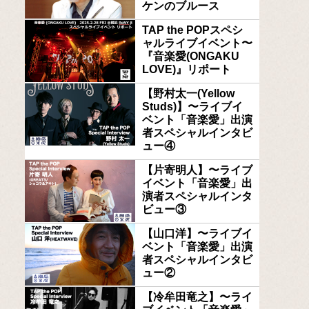
ケンのブルース
TAP the POPスペシ
ャルライブイベント〜
『音楽愛(ONGAKU
LOVE)』リポート
【野村太一(Yellow
Studs)】〜ライブイ
ベント「音楽愛」出演
者スペシャルインタビ
ュー④
【片寄明人】〜ライブ
イベント「音楽愛」出
演者スペシャルインタ
ビュー③
【山口洋】〜ライブイ
ベント「音楽愛」出演
者スペシャルインタビ
ュー②
【冷牟田竜之】〜ライ