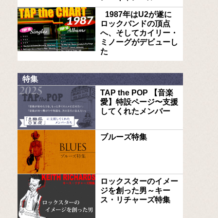
1987年はU2が遂に
ロックバンドの頂点
へ、そしてカイリー・
ミノーグがデビューし
た
特集
TAP the POP 【音楽
愛】特設ページ〜支援
してくれたメンバー
ブルーズ特集
ロックスターのイメー
ジを創った男～キー
ス・リチャーズ特集