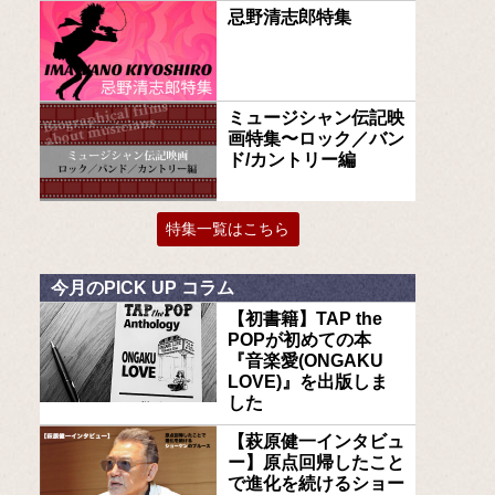
忌野清志郎特集
ミュージシャン伝記映
画特集〜ロック／バン
ド/カントリー編
特集一覧はこちら
今月のPICK UP コラム
【初書籍】TAP the
POPが初めての本
『音楽愛(ONGAKU
LOVE)』を出版しま
した
【萩原健一インタビュ
ー】原点回帰したこと
で進化を続けるショー