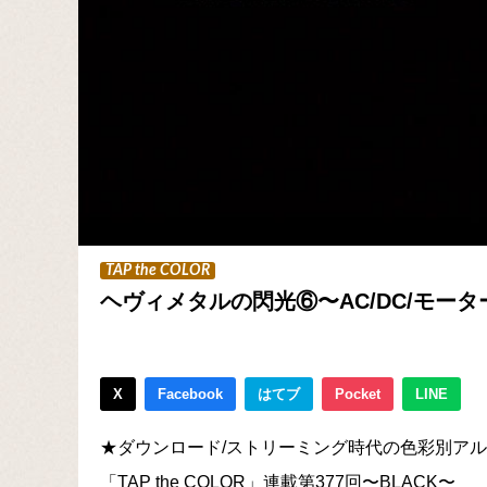
TAP the COLOR
ヘヴィメタルの閃光⑥〜AC/DC/モー
X
Facebook
はてブ
Pocket
LINE
★ダウンロード/ストリーミング時代の色彩別ア
「TAP the COLOR」連載第377回〜BLACK〜