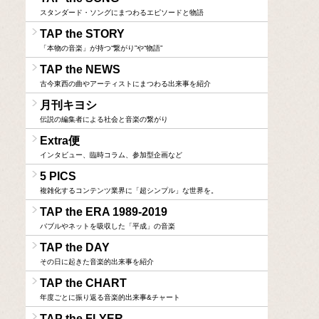
スタンダード・ソングにまつわるエピソードと物語
TAP the STORY
「本物の音楽」が持つ“繋がり”や“物語”
TAP the NEWS
古今東西の曲やアーティストにまつわる出来事を紹介
月刊キヨシ
伝説の編集者による社会と音楽の繋がり
Extra便
インタビュー、臨時コラム、参加型企画など
5 PICS
複雑化するコンテンツ業界に「超シンプル」な世界を。
TAP the ERA 1989-2019
バブルやネットを吸収した「平成」の音楽
TAP the DAY
その日に起きた音楽的出来事を紹介
TAP the CHART
年度ごとに振り返る音楽的出来事&チャート
TAP the FLYER