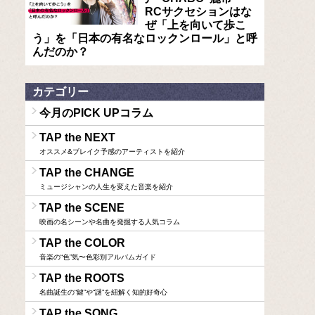
RCサクセションはな
ぜ「上を向いて歩こ
う」を「日本の有名なロックンロール」と呼
んだのか？
カテゴリー
今月のPICK UPコラム
TAP the NEXT
オススメ&ブレイク予感のアーティストを紹介
TAP the CHANGE
ミュージシャンの人生を変えた音楽を紹介
TAP the SCENE
映画の名シーンや名曲を発掘する人気コラム
TAP the COLOR
音楽の“色”気〜色彩別アルバムガイド
TAP the ROOTS
名曲誕生の“鍵”や“謎”を紐解く知的好奇心
TAP the SONG