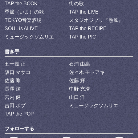
TAP the BOOK
街の歌
季節（いま）の歌
TAP the LIVE
TOKYO音楽酒場
スタジオジブリ『熱風』
SOUL is ALIVE
TAP the RECIPE
ミュージックソムリエ
TAP the PIC
書き手
五十嵐 正
石浦 由高
阪口 マサコ
佐々木 モトアキ
佐藤 剛
佐藤 輝
長澤 潔
中野 充浩
宮内 健
山口 洋
吉田 ボブ
ミュージックソムリエ
TAP the POP
フォローする