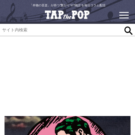
「本物の音楽」が持つ“繋がり”や“物語”を毎日コラム配信