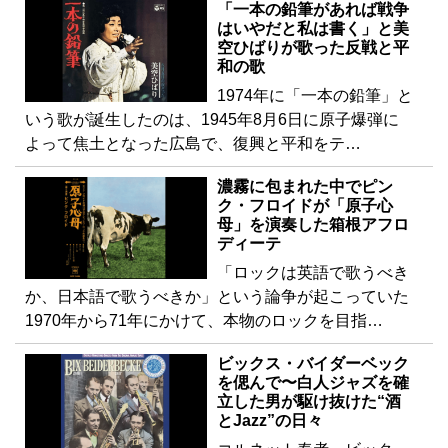
「一本の鉛筆があれば戦争
はいやだと私は書く」と美
空ひばりが歌った反戦と平
和の歌
1974年に「一本の鉛筆」と
いう歌が誕生したのは、1945年8月6日に原子爆弾に
よって焦土となった広島で、復興と平和をテ…
濃霧に包まれた中でピン
ク・フロイドが「原子心
母」を演奏した箱根アフロ
ディーテ
「ロックは英語で歌うべき
か、日本語で歌うべきか」という論争が起こっていた
1970年から71年にかけて、本物のロックを目指…
ビックス・バイダーベック
を偲んで〜白人ジャズを確
立した男が駆け抜けた“酒
とJazz”の日々