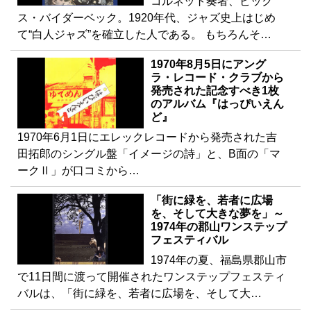
コルネット奏者、ビック
ス・バイダーベック。1920年代、ジャズ史上はじめ
て“白人ジャズ”を確立した人である。 もちろんそ…
1970年8月5日にアング
ラ・レコード・クラブから
発売された記念すべき1枚
のアルバム『はっぴいえん
ど』
1970年6月1日にエレックレコードから発売された吉
田拓郎のシングル盤「イメージの詩」と、B面の「マ
ークⅡ」が口コミから…
「街に緑を、若者に広場
を、そして大きな夢を」～
1974年の郡山ワンステップ
フェスティバル
1974年の夏、福島県郡山市
で11日間に渡って開催されたワンステップフェスティ
バルは、「街に緑を、若者に広場を、そして大…