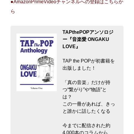
●AmazonPrimeVideoチャンネルへの登録はこちらか
ら
TAPthePOPアンソロジ
ー『音楽愛 ONGAKU
LOVE』
TAP the POPが初書籍を
出版しました！
「真の音楽」だけが持
つ“繋がり”や“物語”と
は？
この一冊があれば、きっ
と誰かに話したくなる
今までに配信された約
4,000本のコラムから、