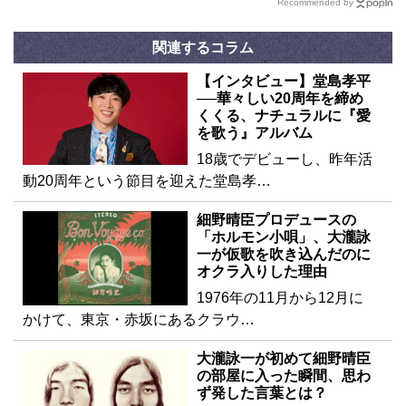
Recommended by
関連するコラム
【インタビュー】堂島孝平
──華々しい20周年を締め
くくる、ナチュラルに『愛
を歌う』アルバム
18歳でデビューし、昨年活
動20周年という節目を迎えた堂島孝…
細野晴臣プロデュースの
「ホルモン小唄」、大瀧詠
一が仮歌を吹き込んだのに
オクラ入りした理由
1976年の11月から12月に
かけて、東京・赤坂にあるクラウ…
大瀧詠一が初めて細野晴臣
の部屋に入った瞬間、思わ
ず発した言葉とは？