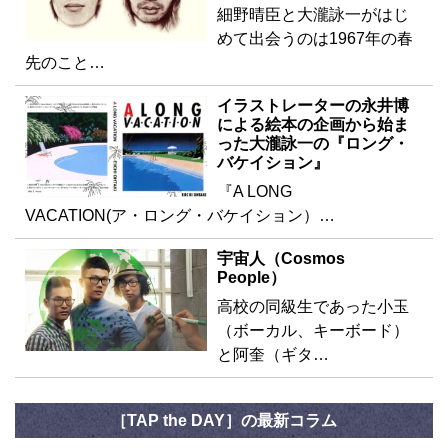
細野晴臣と大瀧詠一がはじ
めて出会うのは1967年の春
先のこと…
イラストレーターの永井博
による絵本の企画から始ま
った大瀧詠一の『ロング・
バケイション』
『A LONG
VACATION(ア・ロング・バケイション）…
宇宙人（Cosmos
People）
高校の同級生であった小玉
（ボーカル、キーボード）
と阿奎（ギタ…
［TAP the DAY］の最新コラム