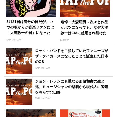
3月21日は春分の日だが、い
追悼・大森昭男～次々と作品
つの頃からか音楽ファンには
がボツになっても、なぜ大瀧
「大滝詠一の日」になった
詠一はCMに起用され続けた
のか？
TAP the DAY
Extra便
ロック・バンドを目指していたファニーズが
ザ・タイガースになったことで誕生した日本
のGS
TAP the DAY
ジョン・レノンにも重なる加藤和彦の生と
死、ミュージシャンの悲劇から現代人に警鐘
を鳴らす北山修
TAP the DAY