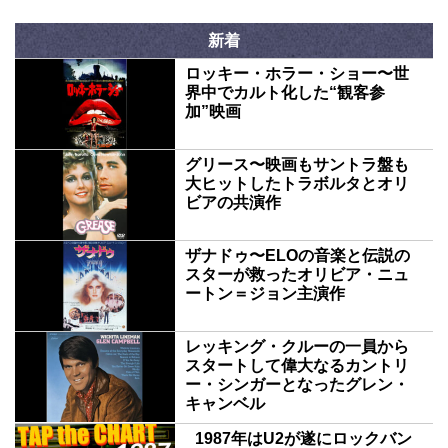
新着
ロッキー・ホラー・ショー〜世
界中でカルト化した“観客参
加”映画
グリース〜映画もサントラ盤も
大ヒットしたトラボルタとオリ
ビアの共演作
ザナドゥ〜ELOの音楽と伝説の
スターが救ったオリビア・ニュ
ートン＝ジョン主演作
レッキング・クルーの一員から
スタートして偉大なるカントリ
ー・シンガーとなったグレン・
キャンベル
1987年はU2が遂にロックバン