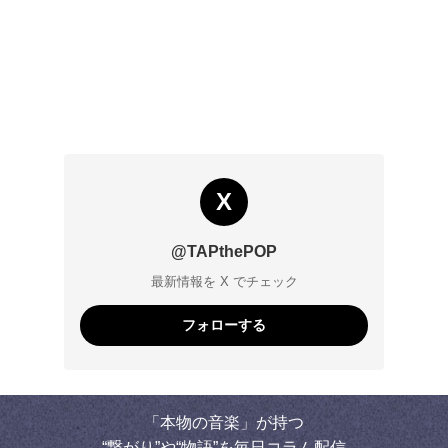
X
@TAPthePOP
最新情報を X でチェック
フォローする
「本物の音楽」が持つ
“繋がり”や“物語”を毎日コラム配信