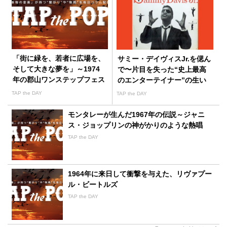
「街に緑を、若者に広場を、
サミー・デイヴィスJr.を偲ん
そして大きな夢を」～1974
で〜片目を失った“史上最高
年の郡山ワンステップフェス
のエンターテイナー”の生い
ティバル
立ちと、成功への軽やかなス
TAP the DAY
TAP the DAY
テップ
モンタレーが生んだ1967年の伝説～ジャニ
ス・ジョップリンの神がかりのような熱唱
TAP the DAY
1964年に来日して衝撃を与えた、リヴァプー
ル・ビートルズ
TAP the DAY