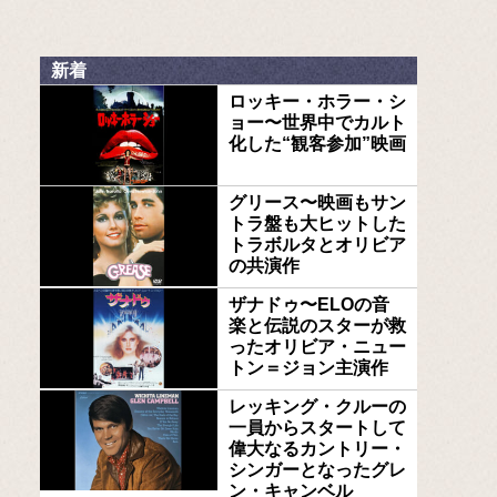
新着
ロッキー・ホラー・シ
ョー〜世界中でカルト
化した“観客参加”映画
グリース〜映画もサン
トラ盤も大ヒットした
トラボルタとオリビア
の共演作
ザナドゥ〜ELOの音
楽と伝説のスターが救
ったオリビア・ニュー
トン＝ジョン主演作
レッキング・クルーの
一員からスタートして
偉大なるカントリー・
シンガーとなったグレ
ン・キャンベル