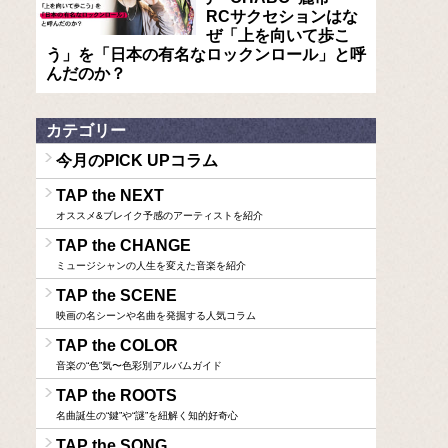
RCサクセションはな
ぜ「上を向いて歩こ
う」を「日本の有名なロックンロール」と呼
んだのか？
カテゴリー
今月のPICK UPコラム
TAP the NEXT
オススメ&ブレイク予感のアーティストを紹介
TAP the CHANGE
ミュージシャンの人生を変えた音楽を紹介
TAP the SCENE
映画の名シーンや名曲を発掘する人気コラム
TAP the COLOR
音楽の“色”気〜色彩別アルバムガイド
TAP the ROOTS
名曲誕生の“鍵”や“謎”を紐解く知的好奇心
TAP the SONG