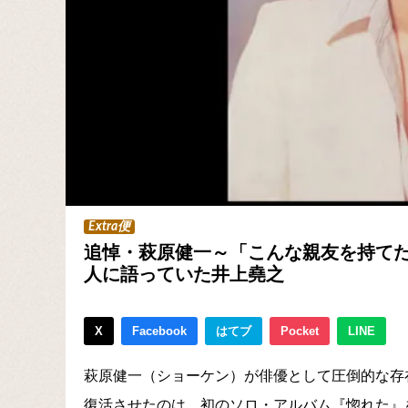
Extra便
追悼・萩原健一～「こんな親友を持て
人に語っていた井上堯之
X
Facebook
はてブ
Pocket
LINE
萩原健一（ショーケン）が俳優として圧倒的な存
復活させたのは、初のソロ・アルバム『惚れた』を