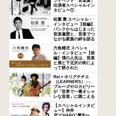
ブイベント「音楽愛」
出演者スペシャルイン
タビュー①
松重 豊 スペシャル・
インタビュー【前編】
パンクからはじまった
音楽遍歴と、音楽でつ
ながる家族の絆を語る
六角精児 スペシャ
ル・インタビュー【前
編】僕の人生は、音楽
と酒と下北沢の街によ
って耕された
Rei × ホリグチチエ
（LEARNERS）──
ブルーズやロカビリー
が「世界で一番オシャ
レな音楽」に聴こえる
【スペシャルインタビ
ュー】仲井
戸“CHABO”麗市〜