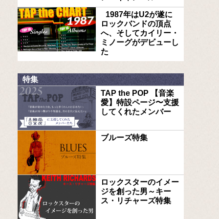
1987年はU2が遂に
ロックバンドの頂点
へ、そしてカイリー・
ミノーグがデビューし
た
特集
TAP the POP 【音楽
愛】特設ページ〜支援
してくれたメンバー
ブルーズ特集
ロックスターのイメー
ジを創った男～キー
ス・リチャーズ特集