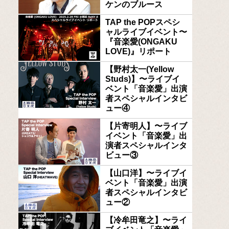
ケンのブルース
TAP the POPスペシ
ャルライブイベント〜
『音楽愛(ONGAKU
LOVE)』リポート
【野村太一(Yellow
Studs)】〜ライブイ
ベント「音楽愛」出演
者スペシャルインタビ
ュー④
【片寄明人】〜ライブ
イベント「音楽愛」出
演者スペシャルインタ
ビュー③
【山口洋】〜ライブイ
ベント「音楽愛」出演
者スペシャルインタビ
ュー②
【冷牟田竜之】〜ライ