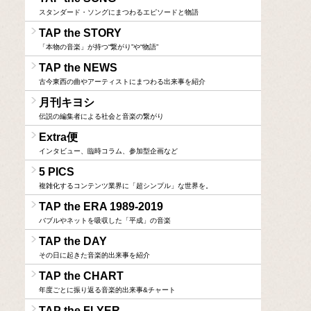
スタンダード・ソングにまつわるエピソードと物語
TAP the STORY
「本物の音楽」が持つ“繋がり”や“物語”
TAP the NEWS
古今東西の曲やアーティストにまつわる出来事を紹介
月刊キヨシ
伝説の編集者による社会と音楽の繋がり
Extra便
インタビュー、臨時コラム、参加型企画など
5 PICS
複雑化するコンテンツ業界に「超シンプル」な世界を。
TAP the ERA 1989-2019
バブルやネットを吸収した「平成」の音楽
TAP the DAY
その日に起きた音楽的出来事を紹介
TAP the CHART
年度ごとに振り返る音楽的出来事&チャート
TAP the FLYER