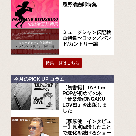
忌野清志郎特集
ミュージシャン伝記映
画特集〜ロック／バン
ド/カントリー編
特集一覧はこちら
今月のPICK UP コラム
【初書籍】TAP the
POPが初めての本
『音楽愛(ONGAKU
LOVE)』を出版しま
した
【萩原健一インタビュ
ー】原点回帰したこと
で進化を続けるショー