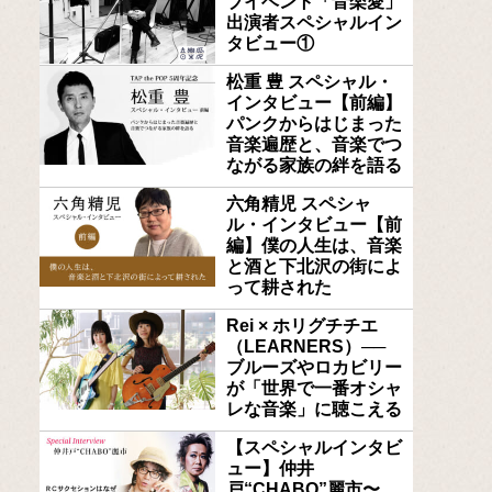
ブイベント「音楽愛」
出演者スペシャルイン
タビュー①
松重 豊 スペシャル・
インタビュー【前編】
パンクからはじまった
音楽遍歴と、音楽でつ
ながる家族の絆を語る
六角精児 スペシャ
ル・インタビュー【前
編】僕の人生は、音楽
と酒と下北沢の街によ
って耕された
Rei × ホリグチチエ
（LEARNERS）──
ブルーズやロカビリー
が「世界で一番オシャ
レな音楽」に聴こえる
【スペシャルインタビ
ュー】仲井
戸“CHABO”麗市〜