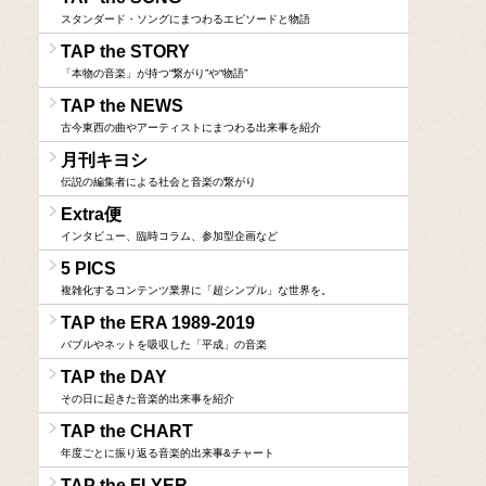
スタンダード・ソングにまつわるエピソードと物語
TAP the STORY
「本物の音楽」が持つ“繋がり”や“物語”
TAP the NEWS
古今東西の曲やアーティストにまつわる出来事を紹介
月刊キヨシ
伝説の編集者による社会と音楽の繋がり
Extra便
インタビュー、臨時コラム、参加型企画など
5 PICS
複雑化するコンテンツ業界に「超シンプル」な世界を。
TAP the ERA 1989-2019
バブルやネットを吸収した「平成」の音楽
TAP the DAY
その日に起きた音楽的出来事を紹介
TAP the CHART
年度ごとに振り返る音楽的出来事&チャート
TAP the FLYER