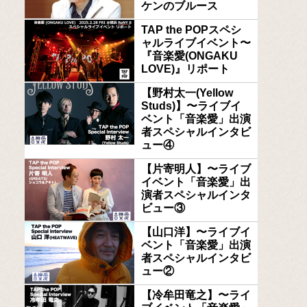
ケンのブルース
TAP the POPスペシ
ャルライブイベント〜
『音楽愛(ONGAKU
LOVE)』リポート
【野村太一(Yellow
Studs)】〜ライブイ
ベント「音楽愛」出演
者スペシャルインタビ
ュー④
【片寄明人】〜ライブ
イベント「音楽愛」出
演者スペシャルインタ
ビュー③
【山口洋】〜ライブイ
ベント「音楽愛」出演
者スペシャルインタビ
ュー②
【冷牟田竜之】〜ライ