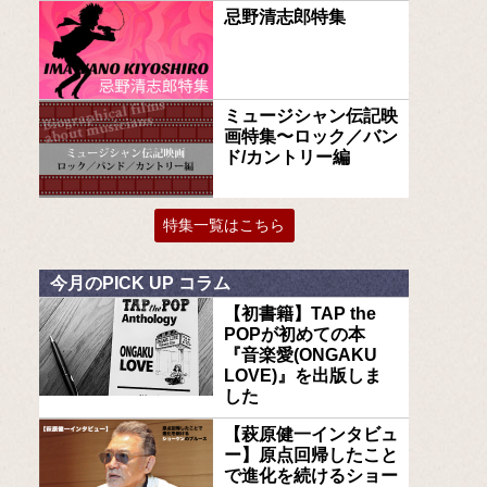
忌野清志郎特集
ミュージシャン伝記映
画特集〜ロック／バン
ド/カントリー編
特集一覧はこちら
今月のPICK UP コラム
【初書籍】TAP the
POPが初めての本
『音楽愛(ONGAKU
LOVE)』を出版しま
した
【萩原健一インタビュ
ー】原点回帰したこと
で進化を続けるショー