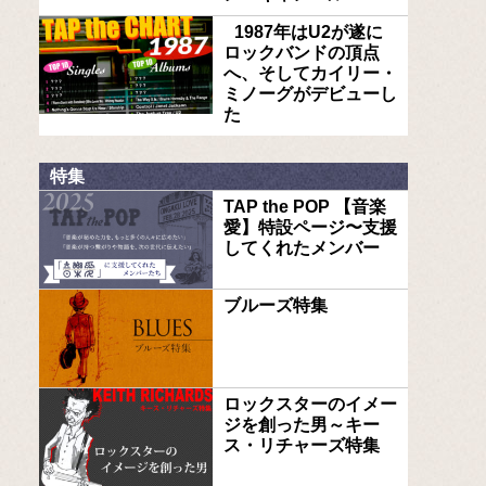
1987年はU2が遂に
ロックバンドの頂点
へ、そしてカイリー・
ミノーグがデビューし
た
特集
TAP the POP 【音楽
愛】特設ページ〜支援
してくれたメンバー
ブルーズ特集
ロックスターのイメー
ジを創った男～キー
ス・リチャーズ特集