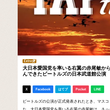
Extra便
大日本愛国党を率いる右翼の赤尾敏か
んできたビートルズの日本武道館公演
X
Facebook
はてブ
Pocket
LINE
ビートルズの公演が正式発表されたとき、マスコ
た。大日本愛国党を率いる右翼の赤尾敏は、さっそく「