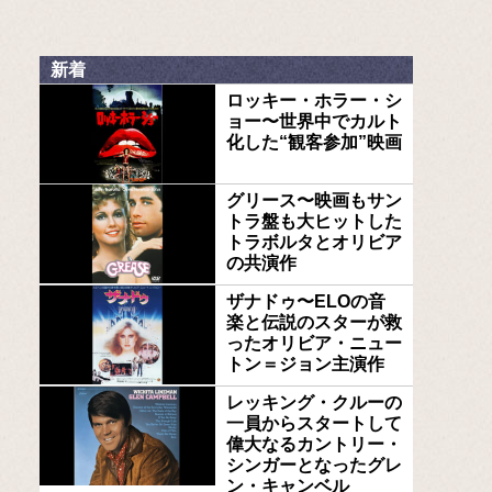
新着
ロッキー・ホラー・シ
ョー〜世界中でカルト
化した“観客参加”映画
グリース〜映画もサン
トラ盤も大ヒットした
トラボルタとオリビア
の共演作
ザナドゥ〜ELOの音
楽と伝説のスターが救
ったオリビア・ニュー
トン＝ジョン主演作
レッキング・クルーの
一員からスタートして
偉大なるカントリー・
シンガーとなったグレ
ン・キャンベル