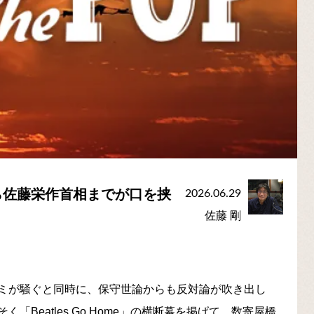
ら佐藤栄作首相までが口を挟
2026.06.29
佐藤 剛
ミが騒ぐと同時に、保守世論からも反対論が吹き出し
Beatles Go Home」の横断幕を掲げて、数寄屋橋