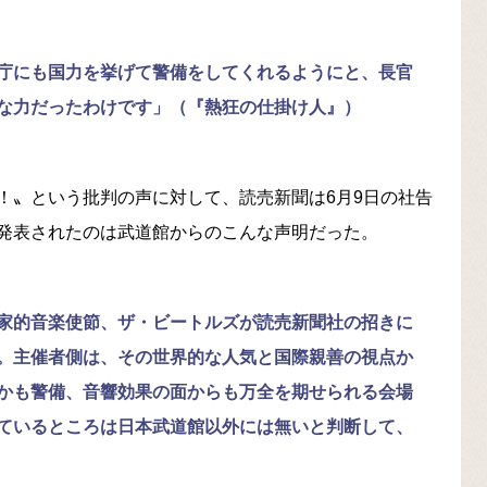
庁にも国力を挙げて警備をしてくれるようにと、長官
な力だったわけです」（『熱狂の仕掛け人』）
！〟という批判の声に対して、読売新聞は6月9日の社告
発表されたのは武道館からのこんな声明だった。
家的音楽使節、ザ・ビートルズが読売新聞社の招きに
。主催者側は、その世界的な人気と国際親善の視点か
かも警備、音響効果の面からも万全を期せられる会場
ているところは日本武道館以外には無いと判断して、