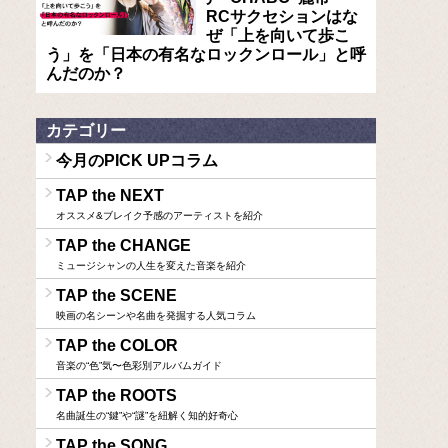
RCサクセションはな
ぜ「上を向いて歩こ
う」を「日本の有名なロックンロール」と呼
んだのか？
カテゴリー
今月のPICK UPコラム
TAP the NEXT
オススメ&ブレイク予感のアーティストを紹介
TAP the CHANGE
ミュージシャンの人生を変えた音楽を紹介
TAP the SCENE
映画の名シーンや名曲を発掘する人気コラム
TAP the COLOR
音楽の“色”気〜色彩別アルバムガイド
TAP the ROOTS
名曲誕生の“鍵”や“謎”を紐解く知的好奇心
TAP the SONG