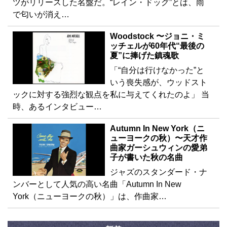
ツがリリースした名盤だ。“レイン・ドッグ”とは、雨
で匂いが消え…
Woodstock 〜ジョニ・ミ
ッチェルが60年代“最後の
夏”に捧げた鎮魂歌
「“自分は行けなかった”と
いう喪失感が、ウッドスト
ックに対する強烈な観点を私に与えてくれたのよ」 当
時、あるインタビュー…
Autumn In New York（ニ
ューヨークの秋）〜天才作
曲家ガーシュウィンの愛弟
子が書いた秋の名曲
ジャズのスタンダード・ナ
ンバーとして人気の高い名曲「Autumn In New
York（ニューヨークの秋）」は、作曲家…