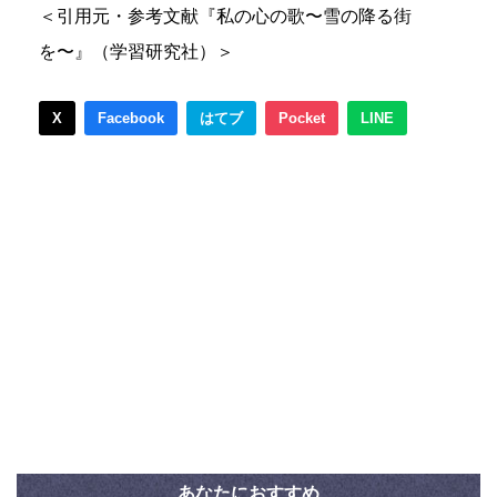
＜引用元・参考文献『私の心の歌〜雪の降る街
を〜』（学習研究社）＞
X
Facebook
はてブ
Pocket
LINE
あなたにおすすめ