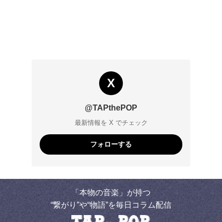
X
@TAPthePOP
最新情報を X でチェック
フォローする
「本物の音楽」が持つ
“繋がり”や“物語”を毎日コラム配信