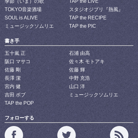
季節（いま）の歌
TAP the LIVE
TOKYO音楽酒場
スタジオジブリ『熱風』
SOUL is ALIVE
TAP the RECIPE
ミュージックソムリエ
TAP the PIC
書き手
五十嵐 正
石浦 由高
阪口 マサコ
佐々木 モトアキ
佐藤 剛
佐藤 輝
長澤 潔
中野 充浩
宮内 健
山口 洋
吉田 ボブ
ミュージックソムリエ
TAP the POP
フォローする