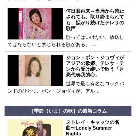
何日君再来～当局から禁止
されても、取り締まられて
も、拡がり続けたテレサの
歌声
歌ってはいけない、放送し
てはならないと禁じられる歌がある。 …
ジョン・ボン・ジョヴィが
アジアの歌姫、テレサ・テ
ンから受け継いで歌う「月
亮代表我的心」
世界で最も有名なロックバ
ンドのひとつ、ボン・ジョヴィが、アル…
［季節（いま）の歌］の最新コラム
ストレイ・キャッツの名
曲〜Lonely Summer
Nights