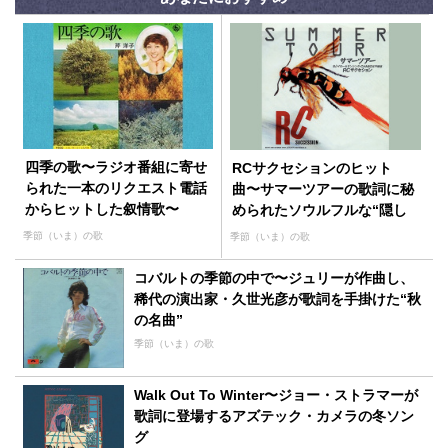
四季の歌〜ラジオ番組に寄せ
RCサクセションのヒット
られた一本のリクエスト電話
曲〜サマーツアーの歌詞に秘
からヒットした叙情歌〜
められたソウルフルな“隠し
味”とは！？
季節（いま）の歌
季節（いま）の歌
コバルトの季節の中で〜ジュリーが作曲し、
稀代の演出家・久世光彦が歌詞を手掛けた“秋
の名曲”
季節（いま）の歌
Walk Out To Winter〜ジョー・ストラマーが
歌詞に登場するアズテック・カメラの冬ソン
グ