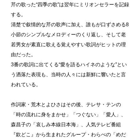
芹の歌った“四季の歌”は翌年にミリオンセラーを記録
する。
清楚で叙情的な芹の歌声に加え、誰もが口ずさめる8
小節のシンプルなメロディーのくり返し、そして老
若男女が素直に歌える覚えやすい歌詞がヒットの理
由だった。
3番の歌詞に出てくる“愛を語るハイネのような”とい
う洒落た表現も、当時の人々には新鮮に響いたと言
われている。
作詞家・荒木とよひさはその後、テレサ・テンの
「時の流れに身をまかせ」「つぐない」「愛人」、
森昌子の「哀しみ本線日本海」、人気テレビ番組
『欽どこ』から生まれたグループ・わらべの「めだ