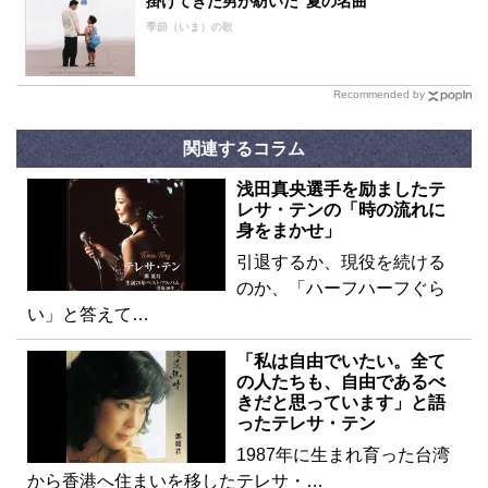
掛けてきた男が紡いだ“夏の名曲”
季節（いま）の歌
Recommended by
関連するコラム
浅田真央選手を励ましたテ
レサ・テンの「時の流れに
身をまかせ」
引退するか、現役を続ける
のか、「ハーフハーフぐら
い」と答えて…
「私は自由でいたい。全て
の人たちも、自由であるべ
きだと思っています」と語
ったテレサ・テン
1987年に生まれ育った台湾
から香港へ住まいを移したテレサ・…