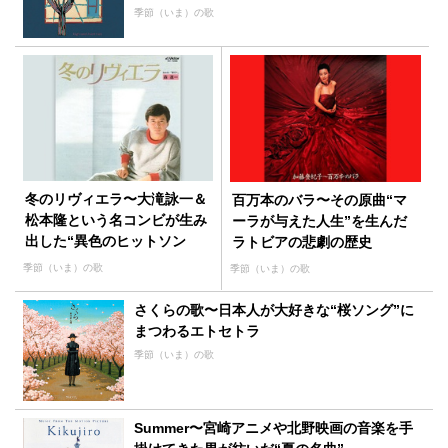
季節（いま）の歌
冬のリヴィエラ〜大滝詠一＆
百万本のバラ〜その原曲“マ
松本隆という名コンビが生み
ーラが与えた人生”を生んだ
出した“異色のヒットソン
ラトビアの悲劇の歴史
グ”の誕生秘話
季節（いま）の歌
季節（いま）の歌
さくらの歌〜日本人が大好きな“桜ソング”に
まつわるエトセトラ
季節（いま）の歌
Summer〜宮崎アニメや北野映画の音楽を手