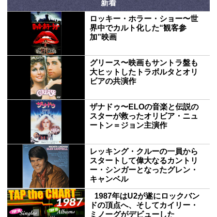
新着
ロッキー・ホラー・ショー〜世
界中でカルト化した“観客参
加”映画
グリース〜映画もサントラ盤も
大ヒットしたトラボルタとオリ
ビアの共演作
ザナドゥ〜ELOの音楽と伝説の
スターが救ったオリビア・ニュ
ートン＝ジョン主演作
レッキング・クルーの一員から
スタートして偉大なるカントリ
ー・シンガーとなったグレン・
キャンベル
1987年はU2が遂にロックバン
ドの頂点へ、そしてカイリー・
ミノーグがデビューした