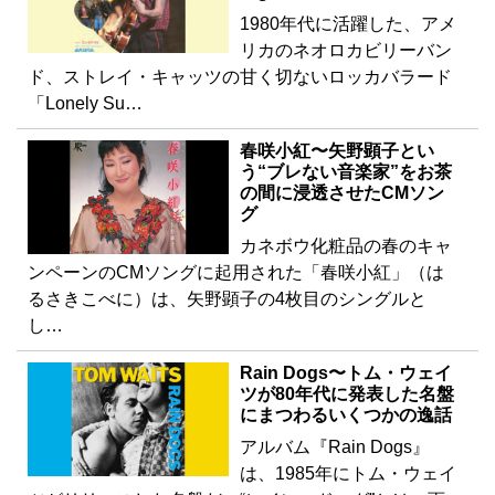
1980年代に活躍した、アメ
リカのネオロカビリーバン
ド、ストレイ・キャッツの甘く切ないロッカバラード
「Lonely Su…
春咲小紅〜矢野顕子とい
う“ブレない音楽家”をお茶
の間に浸透させたCMソン
グ
カネボウ化粧品の春のキャ
ンペーンのCMソングに起用された「春咲小紅」（は
るさきこべに）は、矢野顕子の4枚目のシングルと
し…
Rain Dogs〜トム・ウェイ
ツが80年代に発表した名盤
にまつわるいくつかの逸話
アルバム『Rain Dogs』
は、1985年にトム・ウェイ