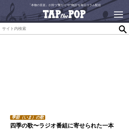
「本物の音楽」が持つ“繋がり”や“物語”を毎日コラム配信
季節（いま）の歌
四季の歌〜ラジオ番組に寄せられた一本