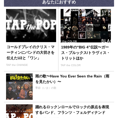
あなたにおすすめ
コールドプレイのクリス・マ
1989年の“BIG 4”伝説〜ガー
ーティンにバンドの大切さを
ス・ブルックス/トラヴィス・
伝えたU2と「ワン」
トリットほか
TAP the CHANGE
TAP the COLOR
雨の歌〜Have You Ever Seen the Rain（雨
を見たかい）〜
季節（いま）の歌
踊れるロックンロールでロックの原点を表現
するバンド、フランツ・フェルディナンド