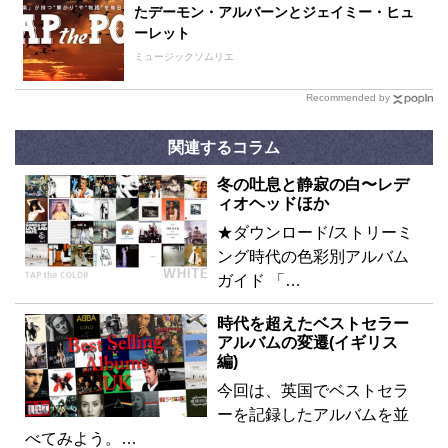
たデーモン・アルバーンとジェイミー・ヒュ
ーレット
ミュージックソムリエ
Recommended by
関連するコラム
冬の吐息と静寂の白〜レデ
ィオヘッドほか
★ダウンロード/ストリーミ
ング時代の色彩別アルバム
ガイド 「…
時代を超えたベストセラー
アルバムの変遷(イギリス
編)
今回は、英国でベストセラ
ーを記録したアルバムを並
べてみよう。…