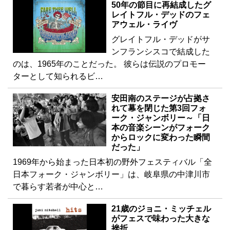
50年の節目に再結成したグ
レイトフル・デッドのフェ
アウェル・ライヴ
グレイトフル・デッドがサ
ンフランシスコで結成した
のは、1965年のことだった。 彼らは伝説のプロモー
ターとして知られるビ…
安田南のステージが占拠さ
れて幕を閉じた第3回フォ
ーク・ジャンボリー～「日
本の音楽シーンがフォーク
からロックに変わった瞬間
だった」
1969年から始まった日本初の野外フェスティバル「全
日本フォーク・ジャンボリー」は、岐阜県の中津川市
で暮らす若者が中心と…
21歳のジョニ・ミッチェル
がフェスで味わった大きな
挫折