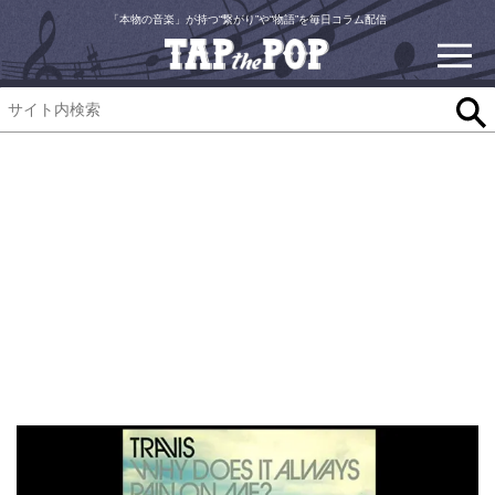
「本物の音楽」が持つ“繋がり”や“物語”を毎日コラム配信