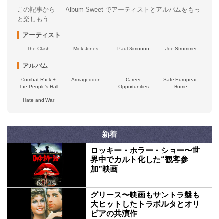
この記事から — Album Sweet でアーティストとアルバムをもっ
と楽しもう
アーティスト
The Clash
Mick Jones
Paul Simonon
Joe Strummer
アルバム
Combat Rock +
Armageddon
Career
Safe European
The People’s Hall
Opportunities
Home
Hate and War
新着
ロッキー・ホラー・ショー〜世
界中でカルト化した“観客参
加”映画
グリース〜映画もサントラ盤も
大ヒットしたトラボルタとオリ
ビアの共演作