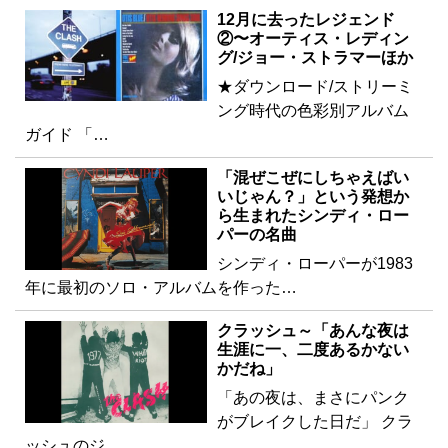
12月に去ったレジェンド
②〜オーティス・レディン
グ/ジョー・ストラマーほか
★ダウンロード/ストリーミ
ング時代の色彩別アルバム
ガイド 「…
「混ぜこぜにしちゃえばい
いじゃん？」という発想か
ら生まれたシンディ・ロー
パーの名曲
シンディ・ローパーが1983
年に最初のソロ・アルバムを作った…
クラッシュ～「あんな夜は
生涯に一、二度あるかない
かだね」
「あの夜は、まさにパンク
がブレイクした日だ」 クラ
ッシュのジ…