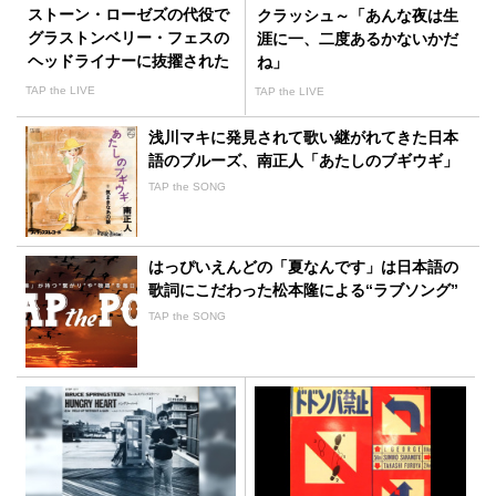
ストーン・ローゼズの代役で
クラッシュ～「あんな夜は生
グラストンベリー・フェスの
涯に一、二度あるかないかだ
ヘッドライナーに抜擢された
ね」
パルプ
TAP the LIVE
TAP the LIVE
浅川マキに発見されて歌い継がれてきた日本
語のブルーズ、南正人「あたしのブギウギ」
TAP the SONG
はっぴいえんどの「夏なんです」は日本語の
歌詞にこだわった松本隆による“ラブソング”
TAP the SONG