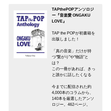
TAPthePOPアンソロジ
ー『音楽愛 ONGAKU
LOVE』
TAP the POPが初書籍を
出版しました！
「真の音楽」だけが持
つ“繋がり”や“物語”と
は？
この一冊があれば、きっ
と誰かに話したくなる
今までに配信された約
4,000本のコラムから、
140本を厳選したアンソ
ロジー。462ページ。