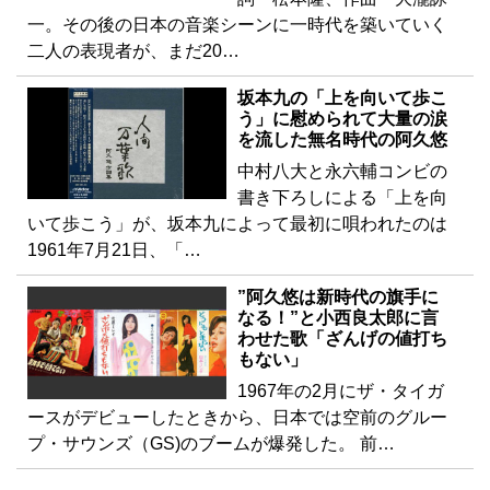
一。その後の日本の音楽シーンに一時代を築いていく
二人の表現者が、まだ20…
坂本九の「上を向いて歩こ
う」に慰められて大量の涙
を流した無名時代の阿久悠
中村八大と永六輔コンビの
書き下ろしによる「上を向
いて歩こう」が、坂本九によって最初に唄われたのは
1961年7月21日、「…
”阿久悠は新時代の旗手に
なる！”と小西良太郎に言
わせた歌「ざんげの値打ち
もない」
1967年の2月にザ・タイガ
ースがデビューしたときから、日本では空前のグルー
プ・サウンズ（GS)のブームが爆発した。 前…