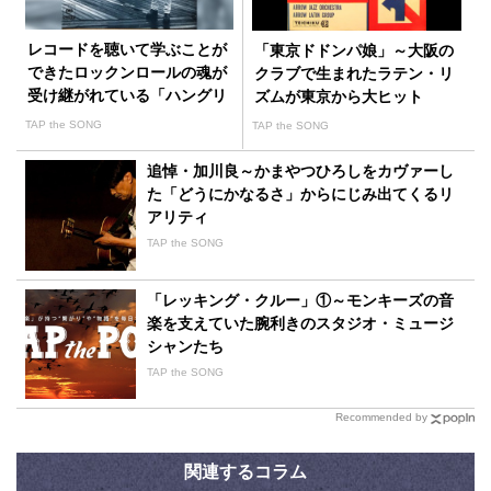
レコードを聴いて学ぶことが
「東京ドドンパ娘」～大阪の
できたロックンロールの魂が
クラブで生まれたラテン・リ
受け継がれている「ハングリ
ズムが東京から大ヒット
ー・ハート」
TAP the SONG
TAP the SONG
追悼・加川良～かまやつひろしをカヴァーし
た「どうにかなるさ」からにじみ出てくるリ
アリティ
TAP the SONG
「レッキング・クルー」①～モンキーズの音
楽を支えていた腕利きのスタジオ・ミュージ
シャンたち
TAP the SONG
Recommended by
関連するコラム