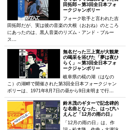
田拓郎～第3回全日本フォ
ークジャンボリー
フォーク歌手と言われた吉
田拓郎だが、実は彼の音楽の大根（おおね）のところ
にあったのは、黒人音楽のリズム・アンド・ブルー
ス…
無名だった三上寛が大観衆
の喝采を浴びた「夢は夜ひ
らく」～第3回全日本フォ
ークジャンボリー
岐阜県の椛の湖（はなの
こ）の湖畔で開催された第3回全日本フォークジャン
ボリーは、1971年8月7日の昼から9日未明まで行…
鈴木茂のギターで記念碑的
な名曲となった、はっぴい
えんど「12月の雨の日」
「12月の雨の日」は、作
詞・松本隆、作曲・大瀧詠