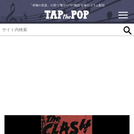
「本物の音楽」が持つ“繋がり”や“物語”を毎日コラム配信