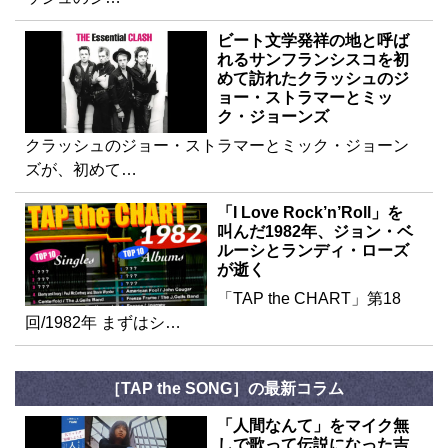
ビート文学発祥の地と呼ば
れるサンフランシスコを初
めて訪れたクラッシュのジ
ョー・ストラマーとミッ
ク・ジョーンズ
クラッシュのジョー・ストラマーとミック・ジョーン
ズが、初めて…
「I Love Rock’n’Roll」を
叫んだ1982年、ジョン・ベ
ルーシとランディ・ローズ
が逝く
「TAP the CHART」第18
回/1982年 まずはシ…
［TAP the SONG］の最新コラム
「人間なんて」をマイク無
しで歌って伝説になった吉