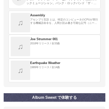
ックミュージシャン。パンク・ロックバンド「ザ・ク
ラッシュ」のボーカル兼ギタリスト、ジョー・ストラ
マー の名で知られる。
Assembly
アセンブリ言語 とは、特定のコンピュータのCPUが実行
♫
する機械語命令を、人間が読み書き可能な記号（ニーモ
ニック）で表現した低水準言語の総称である。
Joe Strummer 001
2018年リリース / 全33曲
♫
Earthquake Weather
1989年リリース / 全14曲
♫
Album Sweet で体験する