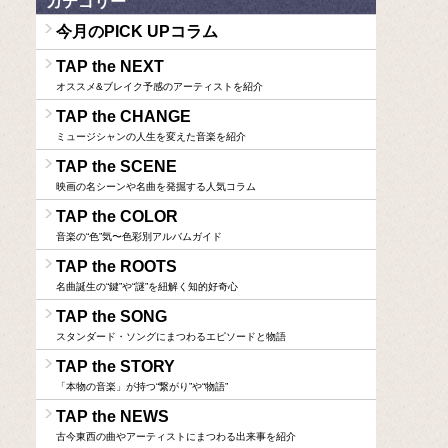
カテゴリー
今月のPICK UPコラム
TAP the NEXT
オススメ&ブレイク予感のアーティストを紹介
TAP the CHANGE
ミュージシャンの人生を変えた音楽を紹介
TAP the SCENE
映画の名シーンや名曲を発掘する人気コラム
TAP the COLOR
音楽の“色”気〜色彩別アルバムガイド
TAP the ROOTS
名曲誕生の“鍵”や“謎”を紐解く知的好奇心
TAP the SONG
スタンダード・ソングにまつわるエピソードと物語
TAP the STORY
「本物の音楽」が持つ“繋がり”や“物語”
TAP the NEWS
古今東西の曲やアーティストにまつわる出来事を紹介