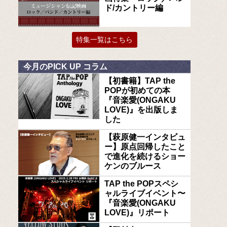
ド/カントリー編
特集一覧はこちら
今月のPICK UP コラム
【初書籍】TAP the
POPが初めての本
『音楽愛(ONGAKU
LOVE)』を出版しま
した
【萩原健一インタビュ
ー】原点回帰したこと
で進化を続けるショー
ケンのブルース
TAP the POPスペシ
ャルライブイベント〜
『音楽愛(ONGAKU
LOVE)』リポート