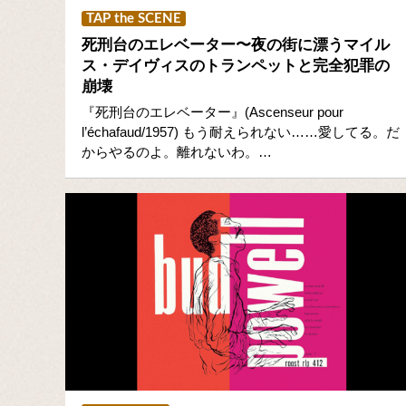
TAP the SCENE
死刑台のエレベーター〜夜の街に漂うマイル
ス・デイヴィスのトランペットと完全犯罪の
崩壊
『死刑台のエレベーター』(Ascenseur pour
l’échafaud/1957) もう耐えられない……愛してる。だ
からやるのよ。離れないわ。…