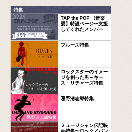
特集
TAP the POP 【音楽
愛】特設ページ〜支援
してくれたメンバー
ブルーズ特集
ロックスターのイメー
ジを創った男～キー
ス・リチャーズ特集
忌野清志郎特集
ミュージシャン伝記映
画特集〜ロック／バン