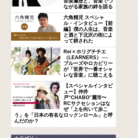
音楽遍歴と、音楽でつ
ながる家族の絆を語る
六角精児 スペシャ
ル・インタビュー【前
編】僕の人生は、音楽
と酒と下北沢の街によ
って耕された
Rei × ホリグチチエ
（LEARNERS）──
ブルーズやロカビリー
が「世界で一番オシャ
レな音楽」に聴こえる
【スペシャルインタビ
ュー】仲井
戸“CHABO”麗市〜
RCサクセションはな
ぜ「上を向いて歩こ
う」を「日本の有名なロックンロール」と呼
んだのか？