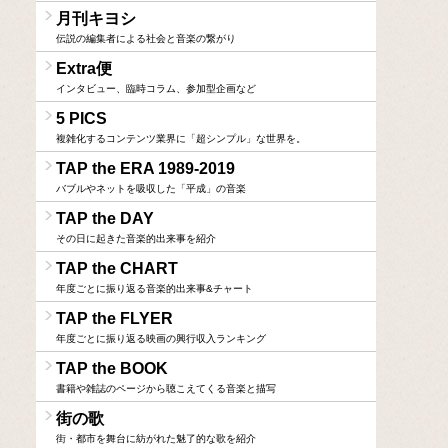
月刊キヨシ
伝説の編集者による社会と音楽の繋がり
Extra便
インタビュー、臨時コラム、参加型企画など
5 PICS
複雑化するコンテンツ業界に「超シンプル」な世界を。
TAP the ERA 1989-2019
バブルやネットを吸収した「平成」の音楽
TAP the DAY
その日に起きた音楽的出来事を紹介
TAP the CHART
年度ごとに振り返る音楽的出来事&チャート
TAP the FLYER
年度ごとに振り返る映画の興行収入ランキング
TAP the BOOK
書籍や雑誌のページから聴こえてくる音楽と描写
街の歌
街・都市を舞台に紡がれた魅了的な歌を紹介