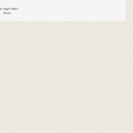
te Night Miles
Davis