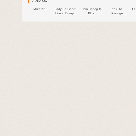
アルバム
Miles '56
Lady Be Good:
From Bebop to
55 (The
La
Live in Europe
Blue
Prestige
with the
Recordings)
Birdland All-
Stars 1956