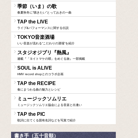
季節（いま）の歌
春夏秋冬に“聴きたい”とっておきの一曲
TAP the LIVE
ライブ&パフォーマンスに関する伝説
TOKYO音楽酒場
いい音楽が流れる“こだわりの酒場”を紹介
スタジオジブリ『熱風』
連載『「ヨイトマケの唄」をめぐる旅』一部掲載
SOUL is ALIVE
HMV record shopとのコラボ企画
TAP the RECIPE
食にまつわる曲の魅力とレシピ
ミュージックソムリエ
ミュージックソムリエ協会による音楽と出逢い
TAP the PIC
歌詞に出てくる固有名詞などを写真で紹介
書き手（五十音順）