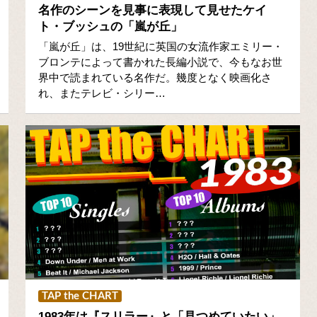
名作のシーンを見事に表現して見せたケイ
ト・ブッシュの「嵐が丘」
「嵐が丘」は、19世紀に英国の女流作家エミリー・
ブロンテによって書かれた長編小説で、今もなお世
界中で読まれている名作だ。幾度となく映画化さ
れ、またテレビ・シリー…
TAP the CHART
1983年は『スリラー』と「見つめていたい」