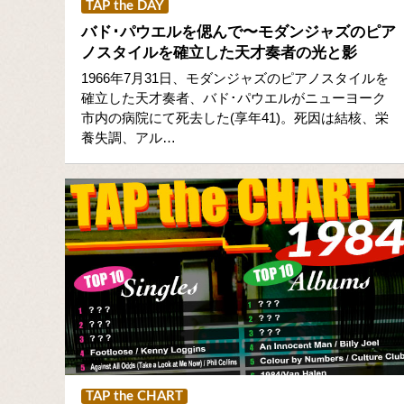
TAP the DAY
バド･パウエルを偲んで〜モダンジャズのピア
ノスタイルを確立した天才奏者の光と影
1966年7月31日、モダンジャズのピアノスタイルを
確立した天才奏者、バド･パウエルがニューヨーク
市内の病院にて死去した(享年41)。死因は結核、栄
養失調、アル…
TAP the CHART