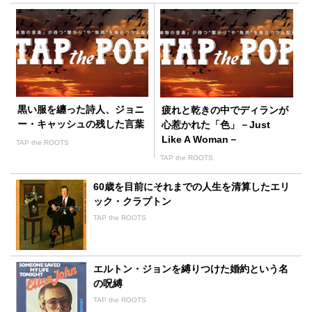
黒い服を纏った詩人、ジョニ
疲れと乾きの中でディランが
ー・キャッシュの残した言葉
心惹かれた「色」－Just
Like A Woman－
TAP the ROOTS
TAP the ROOTS
60歳を目前にそれまでの人生を清算したエリ
ック・クラプトン
TAP the ROOTS
エルトン・ジョンを縛りつけた婚約という名
の呪縛
TAP the ROOTS