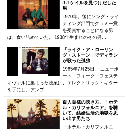
J.J.ケイルを見つけだした
男
1970年。後にソング・ライ
ティング部門でグラミー賞
を受賞することになる男
は、食い詰めていた。 1938年生まれのその男…
「ライク・ア・ローリン
グ・ストーン」でディラン
が歌った孤独
1965年7月25日。 ニューポ
ート・フォーク・フェステ
ィヴァルに集まった聴衆は、エレクトリック・ギター
を手にし、アンプ…
百人百様の聴き方。「ホテ
ル・カリフォルニア」を聴
いて、結婚生活の地獄を思
い出す男たち
「ホテル・カリフォルニ