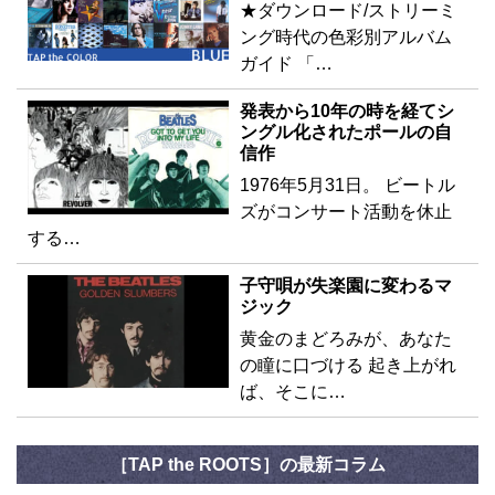
★ダウンロード/ストリーミ
ング時代の色彩別アルバム
ガイド 「…
発表から10年の時を経てシ
ングル化されたポールの自
信作
1976年5月31日。 ビートル
ズがコンサート活動を休止
する…
子守唄が失楽園に変わるマ
ジック
黄金のまどろみが、あなた
の瞳に口づける 起き上がれ
ば、そこに…
［TAP the ROOTS］の最新コラム