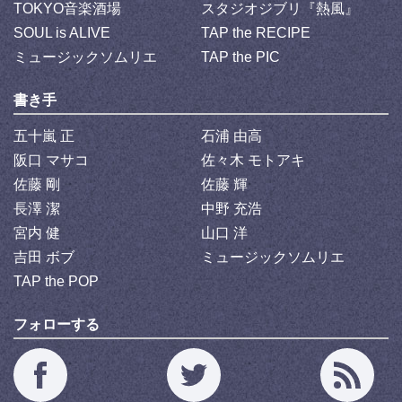
TOKYO音楽酒場
スタジオジブリ『熱風』
SOUL is ALIVE
TAP the RECIPE
ミュージックソムリエ
TAP the PIC
書き手
五十嵐 正
石浦 由高
阪口 マサコ
佐々木 モトアキ
佐藤 剛
佐藤 輝
長澤 潔
中野 充浩
宮内 健
山口 洋
吉田 ボブ
ミュージックソムリエ
TAP the POP
フォローする