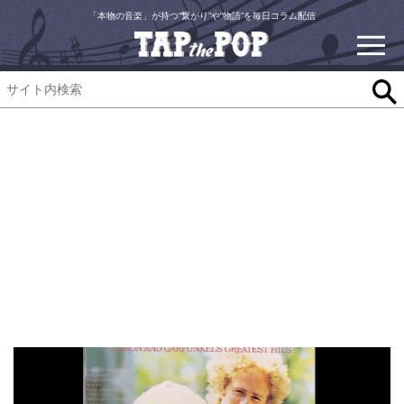
「本物の音楽」が持つ“繋がり”や“物語”を毎日コラム配信