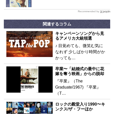
Recommended by
関連するコラム
キャンペーンソングから見
るアメリカ大統領選
♪ 目覚めても、微笑む気に
なれず 少しばかり時間がか
かっても…
卒業〜「結婚式の最中に花
嫁を奪う映画」からの脱却
『卒業』（The
Graduate/1967) 『卒業』
（T…
ロックの殿堂入り1990〜キ
ンクス/ザ・フーほか