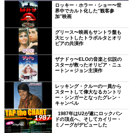
ロッキー・ホラー・ショー〜世
界中でカルト化した“観客参
加”映画
グリース〜映画もサントラ盤も
大ヒットしたトラボルタとオリ
ビアの共演作
ザナドゥ〜ELOの音楽と伝説の
スターが救ったオリビア・ニュ
ートン＝ジョン主演作
レッキング・クルーの一員から
スタートして偉大なるカントリ
ー・シンガーとなったグレン・
キャンベル
1987年はU2が遂にロックバン
ドの頂点へ、そしてカイリー・
ミノーグがデビューした