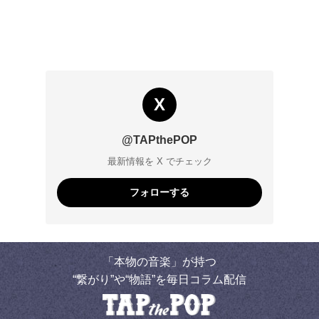
X
@TAPthePOP
最新情報を X でチェック
フォローする
「本物の音楽」が持つ
“繋がり”や“物語”を毎日コラム配信