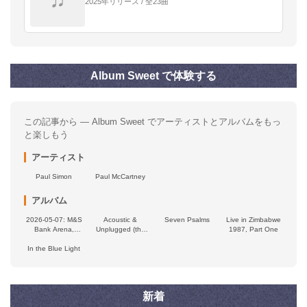
2025年リリース / 全23曲
Album Sweet で体験する
この記事から — Album Sweet でアーティストとアルバムをもっ
と楽しもう
アーティスト
Paul Simon
Paul McCartney
アルバム
2026-05-07: M&S
Acoustic &
Seven Psalms
Live in Zimbabwe
Bank Arena,
Unplugged (the
1987, Part One
Liverpool, UK
classic 1992
In the Blue Light
broadcast)
新着