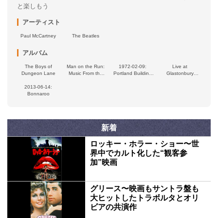
と楽しもう
アーティスト
Paul McCartney
The Beatles
アルバム
The Boys of
Man on the Run:
1972-02-09:
Live at
Dungeon Lane
Music From the
Portland Building
Glastonbury
Motion Picture
Ballroom,
Festival 2004
2013-06-14:
Soundtrack
Nottingham
Bonnaroo
University,
Nottingham,
Britain
新着
ロッキー・ホラー・ショー〜世
界中でカルト化した“観客参
加”映画
グリース〜映画もサントラ盤も
大ヒットしたトラボルタとオリ
ビアの共演作