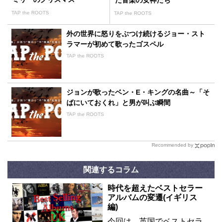
た音楽の女神たち
TAP the ROOTS
TAP the ROOTS
外の世界に怒りをぶつけ続けるジョー・スト
ラマーが初めて歌ったゴスペル
TAP the ROOTS
ジョンが歌ったベン・E・キングの名曲～「そ
ばにいておくれ」と男が叫ぶ瞬間
TAP the ROOTS
Recommended by
関連するコラム
時代を超えたベストセラー
アルバムの変遷(イギリス
編)
今回は、英国でベストセラ