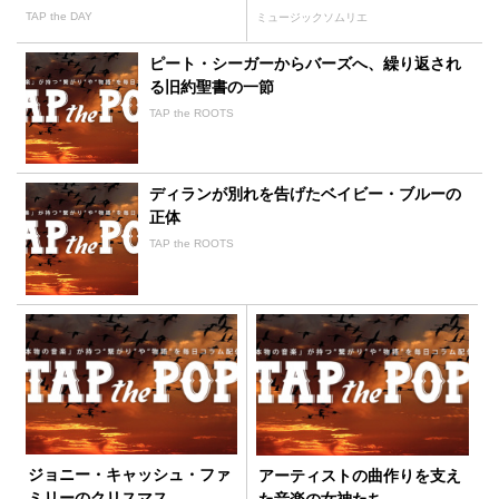
ス・ジョーンズ」
TAP the DAY
ミュージックソムリエ
ピート・シーガーからバーズへ、繰り返され
る旧約聖書の一節
TAP the ROOTS
ディランが別れを告げたベイビー・ブルーの
正体
TAP the ROOTS
ジョニー・キャッシュ・ファ
アーティストの曲作りを支え
ミリーのクリスマス