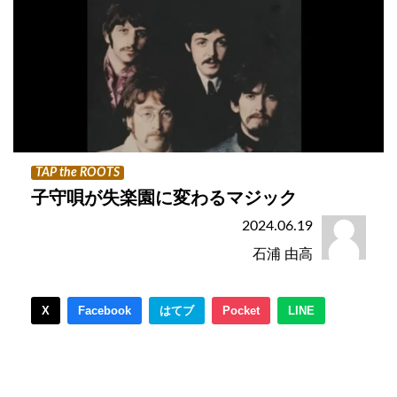
TAP the ROOTS
子守唄が失楽園に変わるマジック
2024.06.19
石浦 由高
X
Facebook
はてブ
Pocket
LINE