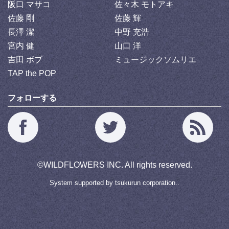
阪口 マサコ
佐々木 モトアキ
佐藤 剛
佐藤 輝
長澤 潔
中野 充浩
宮内 健
山口 洋
吉田 ボブ
ミュージックソムリエ
TAP the POP
フォローする
©
WILDFLOWERS INC.
All rights reserved.
System supported by
tsukurun corporation..