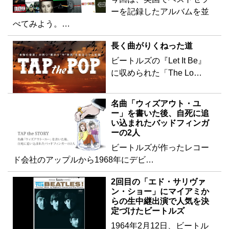
ーを記録したアルバムを並
べてみよう。…
長く曲がりくねった道
ビートルズの『Let It Be』
に収められた「The Lo…
名曲「ウィズアウト・ユ
ー」を書いた後、自死に追
い込まれたバッドフィンガ
ーの2人
ビートルズが作ったレコー
ド会社のアップルから1968年にデビ…
2回目の「エド・サリヴァ
ン・ショー」にマイアミか
らの生中継出演で人気を決
定づけたビートルズ
1964年2月12日、ビートル