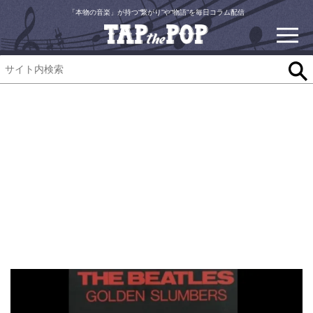
「本物の音楽」が持つ“繋がり”や“物語”を毎日コラム配信