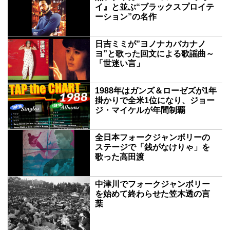
イ』と並ぶ“ブラックスプロイテ
ーション”の名作
日吉ミミが”ヨノナカバカナノ
ヨ”と歌った回文による歌謡曲～
「世迷い言」
1988年はガンズ＆ローゼズが1年
掛かりで全米1位になり、ジョー
ジ・マイケルが年間制覇
全日本フォークジャンボリーの
ステージで「銭がなけりゃ」を
歌った高田渡
中津川でフォークジャンボリー
を始めて終わらせた笠木透の言
葉