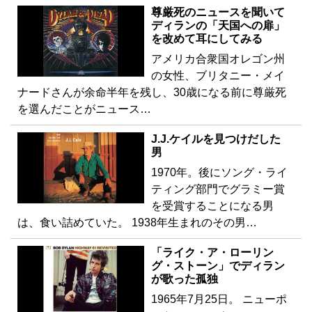
尊厳死のニュースを聞いて
ディランの「天国への扉」
を改めて耳にしてみる
アメリカ合衆国オレゴン州
の女性、ブリタニー・メイ
ナードさんが余命半年を残し、30歳になる前に尊厳死
を選んだことがニュース…
J.J.ケイルを見つけだした
男
1970年。後にソング・ライ
ティング部門でグラミー賞
を受賞することになる男
は、食い詰めていた。 1938年生まれのその男…
「ライク・ア・ローリン
グ・ストーン」でディラン
が歌った孤独
1965年7月25日。 ニューポ