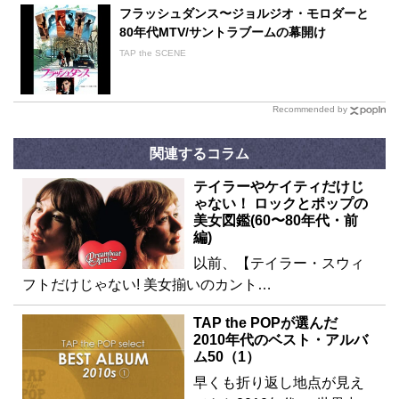
フラッシュダンス〜ジョルジオ・モロダーと
80年代MTV/サントラブームの幕開け
TAP the SCENE
Recommended by
関連するコラム
テイラーやケイティだけじ
ゃない！ ロックとポップの
美女図鑑(60〜80年代・前
編)
以前、【テイラー・スウィ
フトだけじゃない! 美女揃いのカント…
TAP the POPが選んだ
2010年代のベスト・アルバ
ム50（1）
早くも折り返し地点が見え