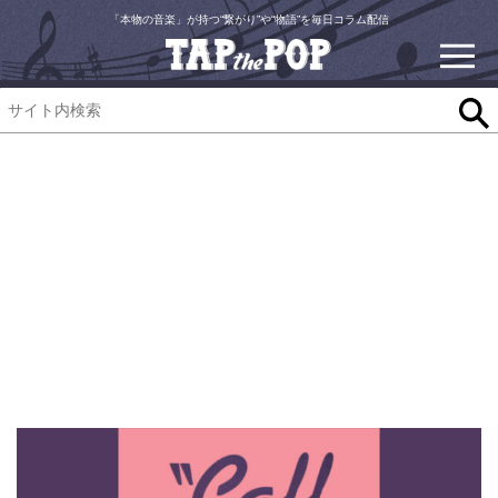
「本物の音楽」が持つ“繋がり”や“物語”を毎日コラム配信