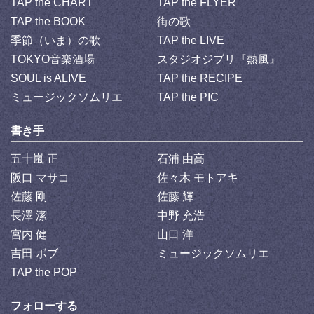
TAP the CHART
TAP the FLYER
TAP the BOOK
街の歌
季節（いま）の歌
TAP the LIVE
TOKYO音楽酒場
スタジオジブリ『熱風』
SOUL is ALIVE
TAP the RECIPE
ミュージックソムリエ
TAP the PIC
書き手
五十嵐 正
石浦 由高
阪口 マサコ
佐々木 モトアキ
佐藤 剛
佐藤 輝
長澤 潔
中野 充浩
宮内 健
山口 洋
吉田 ボブ
ミュージックソムリエ
TAP the POP
フォローする