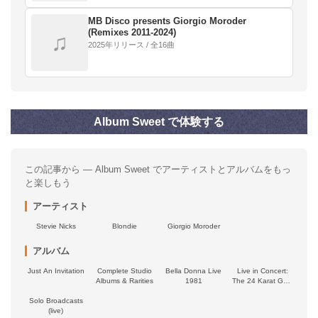
MB Disco presents Giorgio Moroder
(Remixes 2011-2024)
♫
2025年リリース / 全16曲
Album Sweet で体験する
この記事から — Album Sweet でアーティストとアルバムをもっ
と楽しもう
アーティスト
Stevie Nicks
Blondie
Giorgio Moroder
アルバム
Just An Invitation
Complete Studio
Bella Donna Live
Live in Concert:
Albums & Rarities
1981
The 24 Karat Gold
Tour
Solo Broadcasts
(live)