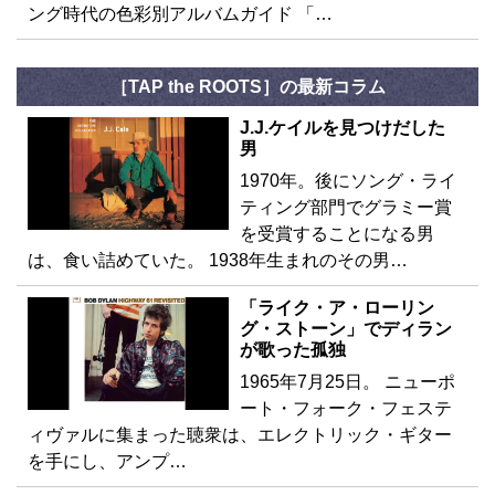
ング時代の色彩別アルバムガイド 「…
［TAP the ROOTS］の最新コラム
J.J.ケイルを見つけだした
男
1970年。後にソング・ライ
ティング部門でグラミー賞
を受賞することになる男
は、食い詰めていた。 1938年生まれのその男…
「ライク・ア・ローリン
グ・ストーン」でディラン
が歌った孤独
1965年7月25日。 ニューポ
ート・フォーク・フェステ
ィヴァルに集まった聴衆は、エレクトリック・ギター
を手にし、アンプ…