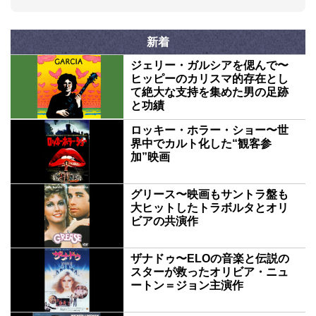
新着
ジェリー・ガルシアを偲んで〜
ヒッピーのカリスマ的存在とし
て絶大な支持を集めた男の足跡
と功績
ロッキー・ホラー・ショー〜世
界中でカルト化した“観客参
加”映画
グリース〜映画もサントラ盤も
大ヒットしたトラボルタとオリ
ビアの共演作
ザナドゥ〜ELOの音楽と伝説の
スターが救ったオリビア・ニュ
ートン＝ジョン主演作