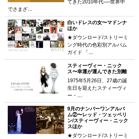
てきた2010年代──世界中
でさまざ…
白いドレスの女〜マドンナ
ほか
★ダウンロード/ストリーミ
ング時代の色彩別アルバム
ガイド 「…
スティーヴィー・ニック
ス〜幸運が運んできた別離
1975年5月26日、27歳の誕
生日を迎えたスティーヴィ
ー・…
9月のナンバーワンアルバ
ム②〜レッド・ツェッペリ
ン/スティーヴィー・ニック
スほか
★ダウンロード/ストリーミ