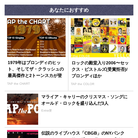
あなたにおすすめ
1979年はブロンディのヒッ
ロックの殿堂入り2006〜セッ
ト、そしてザ・クラッシュの
クス・ピストルズ(受賞拒否)/
最高傑作と2トーンスカが登
ブロンディほか
場した
TAP the CHART
TAP the COLOR
マライア・キャリーのクリスマス・ソングに
オールド・ロックを盛り込んだ3人
Extra便
伝説のライブハウス「CBGB」のNYパンク