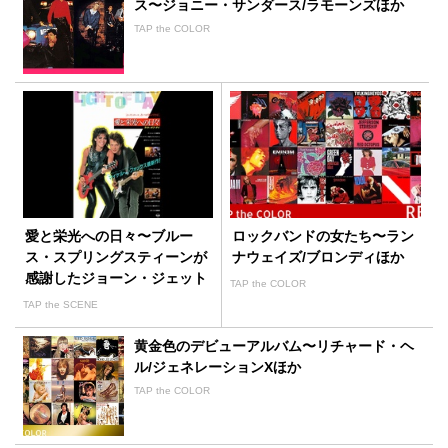
ス〜ジョニー・サンダース/ラモーンズほか
TAP the COLOR
愛と栄光への日々〜ブルー
ロックバンドの女たち〜ラン
ス・スプリングスティーンが
ナウェイズ/ブロンディほか
感謝したジョーン・ジェット
TAP the COLOR
主演作
TAP the SCENE
黄金色のデビューアルバム〜リチャード・ヘ
ル/ジェネレーションXほか
TAP the COLOR