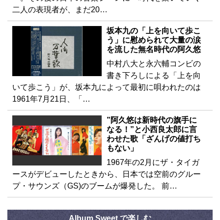
二人の表現者が、まだ20…
坂本九の「上を向いて歩こ
う」に慰められて大量の涙
を流した無名時代の阿久悠
中村八大と永六輔コンビの
書き下ろしによる「上を向
いて歩こう」が、坂本九によって最初に唄われたのは
1961年7月21日、「…
”阿久悠は新時代の旗手に
なる！”と小西良太郎に言
わせた歌「ざんげの値打ち
もない」
1967年の2月にザ・タイガ
ースがデビューしたときから、日本では空前のグルー
プ・サウンズ（GS)のブームが爆発した。 前…
Album Sweet で楽しむ