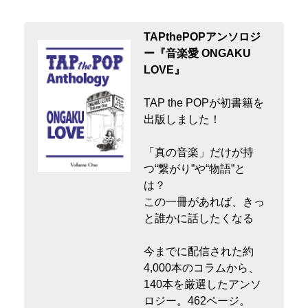
TAPthePOPアンソロジ
ー『音楽愛 ONGAKU
LOVE』
TAP the POPが初書籍を
出版しました！
「真の音楽」だけが持
つ“繋がり”や“物語”と
は？
この一冊があれば、きっ
と誰かに話したくなる
今までに配信された約
4,000本のコラムから、
140本を厳選したアンソ
ロジー。462ページ。