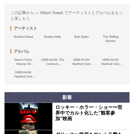
この記事から — Album Sweet でアーティストとアルバムをもっ
と楽しもう
アーティスト
Grateful Dead
Buddy Holly
Bob Dylan
The Rolling
Stones
アルバム
Dave's Picks,
1988-04-08: The
1988-04-05:
1988-04-03:
Volume 59
Centrum,
Hartford Civic
Hartford Civic
(Boston Garden,
Worcester, MA,
Center, Hartford,
Center, Hartford,
Boston, MA •
1988-04-04:
USA
CT, USA
CT, USA
Hartford Civic
9/26/91)
Center, Hartford,
CT, USA
新着
ロッキー・ホラー・ショー〜世
界中でカルト化した“観客参
加”映画