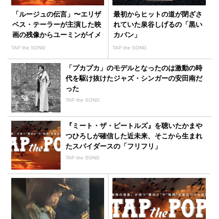
「ルージュの伝言」〜エリザ
最初からヒットの道が閉ざさ
ベス・テーラーが主演した映
れていた泉谷しげるの「黒い
画の残像からユーミンがイメ
カバン」
ージした物語
TAP the SONG
TAP the SONG
「プカプカ」のモデルとなったのは激動の時
代を駆け抜けたジャズ・シンガーの安田南だ
った
TAP the SONG
『ミート・ザ・ビートルズ』を聴いたかまや
つひろしが確信した近未来、そこから生まれ
たスパイダースの「フリフリ」
TAP the SONG