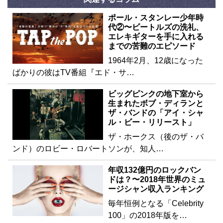
ポール・スタンレー少年時
代②〜ビートルズの洗礼、
エレキギターを手に入れる
までの苦難のエピソード
1964年2月、12歳になった
ばかりの彼はTV番組『エド・サ…
ビッグピンクの地下室から
生まれたボブ・ディランと
ザ・バンドの「アイ・シャ
ル・ビー・リリースト」
ザ・ホークス（後のザ・バ
ンド）のロビー・ロバートソンが、知人…
年収132億円のロックバン
ドは？〜2018年世界のミュ
ージシャン収入ランキング
毎年恒例となる「Celebrity
100」の2018年版を…