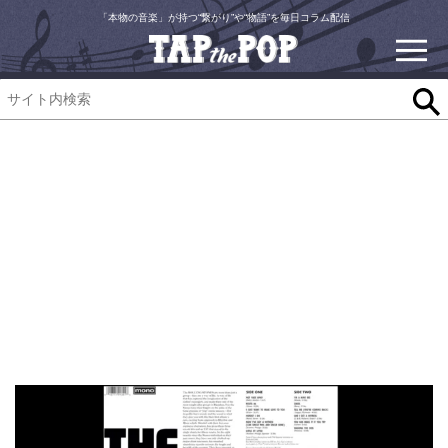
「本物の音楽」が持つ“繋がり”や“物語”を毎日コラム配信