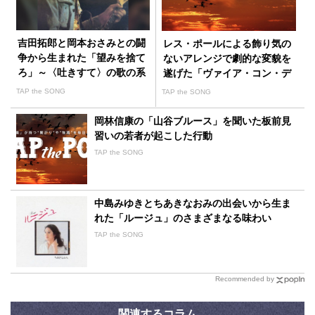
吉田拓郎と岡本おさみとの闘
レス・ポールによる飾り気の
争から生まれた「望みを捨て
ないアレンジで劇的な変貌を
ろ」～〈吐きすて〉の歌の系
遂げた「ヴァイア・コン・デ
譜⑧
ィオス」
TAP the SONG
TAP the SONG
岡林信康の「山谷ブルース」を聞いた板前見
習いの若者が起こした行動
TAP the SONG
中島みゆきとちあきなおみの出会いから生ま
れた「ルージュ」のさまざまなる味わい
TAP the SONG
Recommended by
関連するコラム