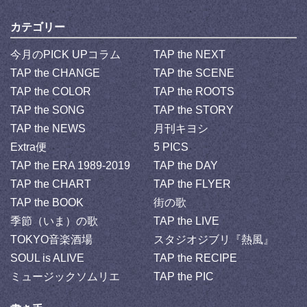
カテゴリー
今月のPICK UPコラム
TAP the NEXT
TAP the CHANGE
TAP the SCENE
TAP the COLOR
TAP the ROOTS
TAP the SONG
TAP the STORY
TAP the NEWS
月刊キヨシ
Extra便
5 PICS
TAP the ERA 1989-2019
TAP the DAY
TAP the CHART
TAP the FLYER
TAP the BOOK
街の歌
季節（いま）の歌
TAP the LIVE
TOKYO音楽酒場
スタジオジブリ『熱風』
SOUL is ALIVE
TAP the RECIPE
ミュージックソムリエ
TAP the PIC