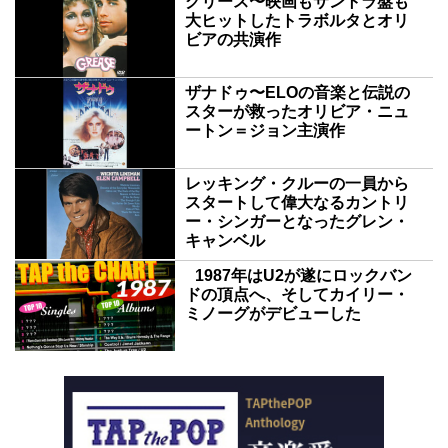
グリース〜映画もサントラ盤も
大ヒットしたトラボルタとオリ
ビアの共演作
ザナドゥ〜ELOの音楽と伝説の
スターが救ったオリビア・ニュ
ートン＝ジョン主演作
レッキング・クルーの一員から
スタートして偉大なるカントリ
ー・シンガーとなったグレン・
キャンベル
1987年はU2が遂にロックバン
ドの頂点へ、そしてカイリー・
ミノーグがデビューした