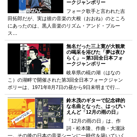
ークジャンボリー
フォーク歌手と言われた吉
田拓郎だが、実は彼の音楽の大根（おおね）のところ
にあったのは、黒人音楽のリズム・アンド・ブルー
ス…
無名だった三上寛が大観衆
の喝采を浴びた「夢は夜ひ
らく」～第3回全日本フォ
ークジャンボリー
岐阜県の椛の湖（はなの
こ）の湖畔で開催された第3回全日本フォークジャン
ボリーは、1971年8月7日の昼から9日未明まで行…
鈴木茂のギターで記念碑的
な名曲となった、はっぴい
えんど「12月の雨の日」
「12月の雨の日」は、作
詞・松本隆、作曲・大瀧詠
一。その後の日本の音楽シーンに一時代を築いていく