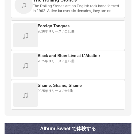
♫
The Rolling Stones are an English rock band formed
in 1962. Active for over six decades, they are on…
Foreign Tongues
2026年リリース / 全15曲
♫
Black and Blue: Live at L’Abattoir
2025年リリース / 全12曲
♫
Shame, Shame, Shame
2025年リリース / 全1曲
♫
Album Sweet で体験する