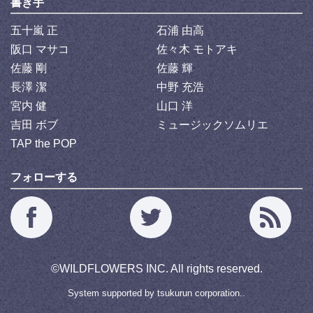
書き手
五十嵐 正
石浦 由高
阪口 マサコ
佐々木 モトアキ
佐藤 剛
佐藤 輝
長澤 潔
中野 充浩
宮内 健
山口 洋
吉田 ボブ
ミュージックソムリエ
TAP the POP
フォローする
©
WILDFLOWERS INC.
All rights reserved.
System supported by
tsukurun corporation..