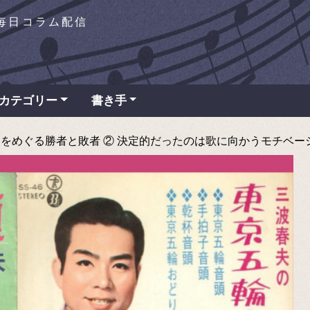
を毎日コラム配信
カテゴリー
書き手
ぐる勝者と敗者 ② 決定的だったのは歌に向かうモチベーション - 