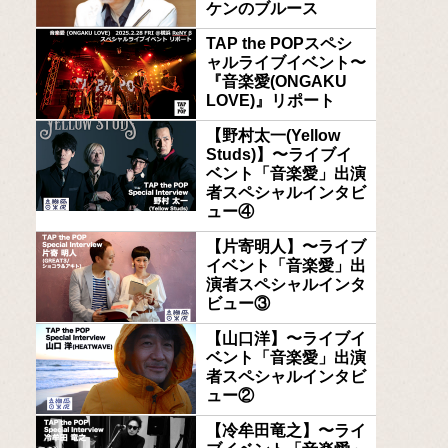
ケンのブルース
TAP the POPスペシ
ャルライブイベント〜
『音楽愛(ONGAKU
LOVE)』リポート
【野村太一(Yellow
Studs)】〜ライブイ
ベント「音楽愛」出演
者スペシャルインタビ
ュー④
【片寄明人】〜ライブ
イベント「音楽愛」出
演者スペシャルインタ
ビュー③
【山口洋】〜ライブイ
ベント「音楽愛」出演
者スペシャルインタビ
ュー②
【冷牟田竜之】〜ライ