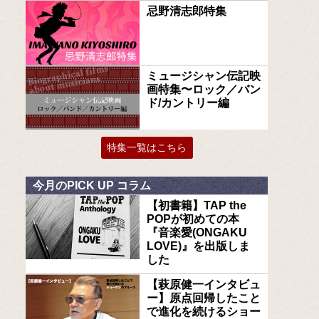
忌野清志郎特集
ミュージシャン伝記映
画特集〜ロック／バン
ド/カントリー編
特集一覧はこちら
今月のPICK UP コラム
【初書籍】TAP the
POPが初めての本
『音楽愛(ONGAKU
LOVE)』を出版しま
した
【萩原健一インタビュ
ー】原点回帰したこと
で進化を続けるショー