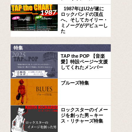
1987年はU2が遂に
ロックバンドの頂点
へ、そしてカイリー・
ミノーグがデビューし
た
特集
TAP the POP 【音楽
愛】特設ページ〜支援
してくれたメンバー
ブルーズ特集
ロックスターのイメー
ジを創った男～キー
ス・リチャーズ特集