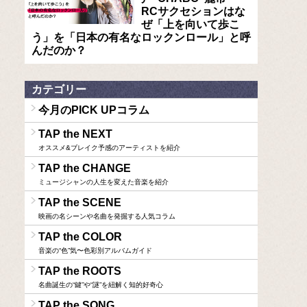
RCサクセションはな
ぜ「上を向いて歩こ
う」を「日本の有名なロックンロール」と呼
んだのか？
カテゴリー
今月のPICK UPコラム
TAP the NEXT
オススメ&ブレイク予感のアーティストを紹介
TAP the CHANGE
ミュージシャンの人生を変えた音楽を紹介
TAP the SCENE
映画の名シーンや名曲を発掘する人気コラム
TAP the COLOR
音楽の“色”気〜色彩別アルバムガイド
TAP the ROOTS
名曲誕生の“鍵”や“謎”を紐解く知的好奇心
TAP the SONG