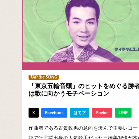
TAP the SONG
「東京五輪音頭」のヒットをめぐる勝者
は歌に向かうモチベーション
X
Facebook
はてブ
Pocket
LINE
作曲者である古賀政男の意向を汲んで主要レコー
評では民謡出身の人気歌手だった三橋美智也が本