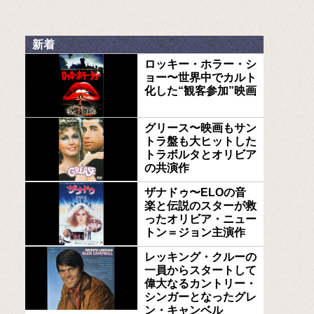
新着
ロッキー・ホラー・シ
ョー〜世界中でカルト
化した“観客参加”映画
グリース〜映画もサン
トラ盤も大ヒットした
トラボルタとオリビア
の共演作
ザナドゥ〜ELOの音
楽と伝説のスターが救
ったオリビア・ニュー
トン＝ジョン主演作
レッキング・クルーの
一員からスタートして
偉大なるカントリー・
シンガーとなったグレ
ン・キャンベル