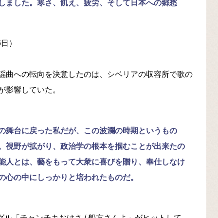
しました。寒さ、飢え、疲労、そして日本への郷愁
6日）
謡曲への転向を決意したのは、シベリアの収容所で歌の
が影響していた。
の舞台に戻った私だが、この波瀾の時期というもの
。視野が拡がり、政治学の根本を掴むことが出来たの
能人とは、藝をもって大衆に喜びを贈り、奉仕しなけ
の心の中にしっかりと培われたものだ。
グル「チャンチキおけさ / 船方さんよ」がヒットして、