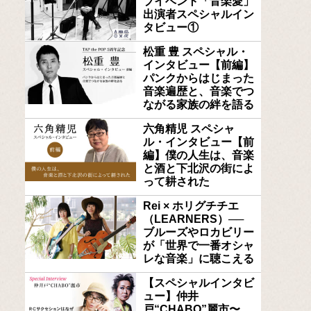
ブイベント「音楽愛」
出演者スペシャルイン
タビュー①
松重 豊 スペシャル・
インタビュー【前編】
パンクからはじまった
音楽遍歴と、音楽でつ
ながる家族の絆を語る
六角精児 スペシャ
ル・インタビュー【前
編】僕の人生は、音楽
と酒と下北沢の街によ
って耕された
Rei × ホリグチチエ
（LEARNERS）──
ブルーズやロカビリー
が「世界で一番オシャ
レな音楽」に聴こえる
【スペシャルインタビ
ュー】仲井
戸“CHABO”麗市〜