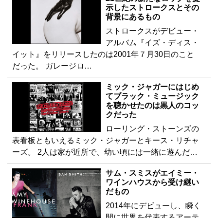
示したストロークスとその
背景にあるもの
ストロークスがデビュー・
アルバム『イズ・ディス・
イット』をリリースしたのは2001年７月30日のこと
だった。 ガレージロ…
ミック・ジャガーにはじめ
てブラック・ミュージック
を聴かせたのは黒人のコッ
クだった
ローリング・ストーンズの
表看板ともいえるミック・ジャガーとキース・リチャ
ーズ。 2人は家が近所で、幼い頃には一緒に遊んだ…
サム・スミスがエイミー・
ワインハウスから受け継い
だもの
2014年にデビューし、瞬く
間に世界を代表するアーテ