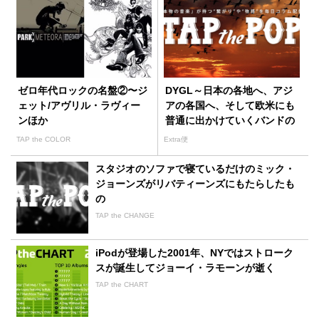
ゼロ年代ロックの名盤②〜ジ
DYGL～日本の各地へ、アジ
ェット/アヴリル・ラヴィー
アの各国へ、そして欧米にも
ンほか
普通に出かけていくバンドの
時代
TAP the COLOR
Extra便
スタジオのソファで寝ているだけのミック・
ジョーンズがリバティーンズにもたらしたも
の
TAP the CHANGE
iPodが登場した2001年、NYではストローク
スが誕生してジョーイ・ラモーンが逝く
TAP the CHART