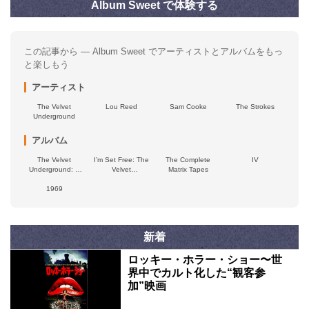
Album Sweet で体験する
この記事から — Album Sweet でアーティストとアルバムをもっ
と楽しもう
アーティスト
The Velvet
Lou Reed
Sam Cooke
The Strokes
Underground
アルバム
The Velvet
I’m Set Free: The
The Complete
IV
Underground: A
Velvet
Matrix Tapes
Documentary Film
Underground
by Todd Haynes
1969
Recordings
(Music From the
Motion Picture
Soundtrack)
新着
ロッキー・ホラー・ショー〜世
界中でカルト化した“観客参
加”映画