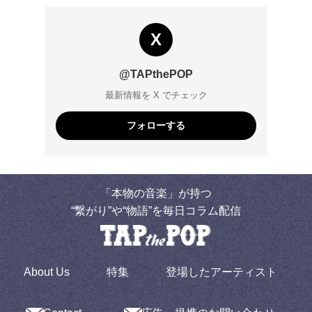
X
@TAPthePOP
最新情報を X でチェック
フォローする
「本物の音楽」が持つ
“繋がり”や“物語”を毎日コラム配信
About Us
特集
登場したアーティスト