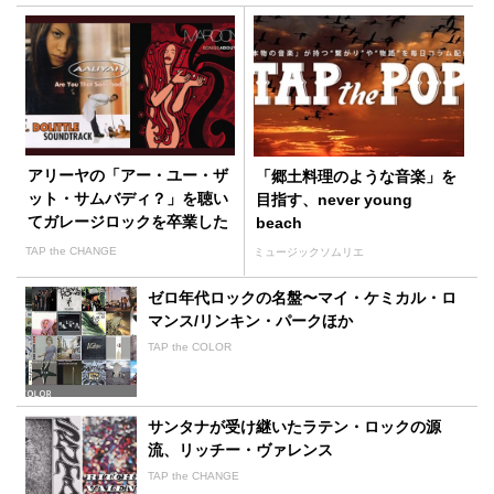
アリーヤの「アー・ユー・ザ
「郷土料理のような音楽」を
ット・サムバディ？」を聴い
目指す、never young
てガレージロックを卒業した
beach
マルーン５
TAP the CHANGE
ミュージックソムリエ
ゼロ年代ロックの名盤〜マイ・ケミカル・ロ
マンス/リンキン・パークほか
TAP the COLOR
サンタナが受け継いたラテン・ロックの源
流、リッチー・ヴァレンス
TAP the CHANGE