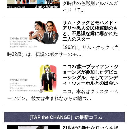
グ時代の色彩別アルバムガ
イド 「T…
サム・クックとモハメド・
アリ〜黒人公民権運動のも
と、不思議な縁に導かれた
二人のスター
1963年、サム・クック（当
時32歳）は、伝説のボクサーのモ…
ニコ27歳〜ブライアン・ジ
ョーンズが参加したデビュ
ーシングル、そしてアンデ
ィ・ウォーホルとの出会い
ニコ。本名はクリスタ・ペ
ーフゲン。 彼女は生まれながらの嘘つ…
［TAP the CHANGE］の最新コラム
21世紀の新たなロックを提