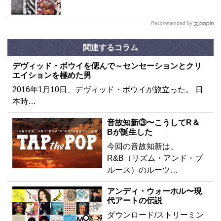
Recommended by
関連するコラム
デヴィッド・ボウイを偲んで～センセーションとクリ
エイションを極めた男
2016年1月10日、デヴィッド・ボウイが旅立った。 日
本時…
音故知新③〜こうしてR＆
Bが誕生した
今回の音故知新は、
R&B（リズム・アンド・ブ
ルース）のルーツ…
アンディ・ウォーホル〜現
代アートの伝説
ダウンロード/ストリーミン