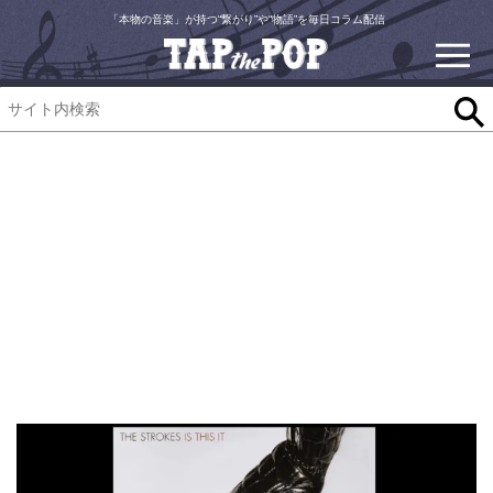
「本物の音楽」が持つ“繋がり”や“物語”を毎日コラム配信