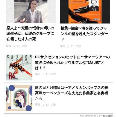
恋人よ〜究極の“別れの歌”の
枯葉─後編〜海を渡ってジャ
誕生秘話、伝説のグループに
ンルの壁を超えたスタンダー
在籍した才人の死
ド
季節（いま）の歌
季節（いま）の歌
RCサクセションのヒット曲〜サマーツアーの
歌詞に秘められたソウルフルな“隠し味”と
は！？
季節（いま）の歌
雨の日と月曜日は〜アメリカンポップスの最
高峰カーペンターズを支えた作曲家と名奏者
たち
季節（いま）の歌
Recommended by