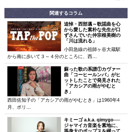
関連するコラム
追悼・西部邁～歌謡曲を心
から愛した素朴な先生が口
ずさんでいた仲宗根美樹の
「川は流れる」
小田急線の祖師ヶ谷大蔵駅
から南に歩いて３～４分のところに、西…
蘇った歌の系譜①カヴァー
曲「コーヒールンバ」がヒ
ットしたことで発見された
「アカシアの雨がやむと
き」
西田佐知子の「アカシアの雨がやむとき」は1960年4
月、ポリ…
キミーゴ a.k.a. qimygo──
ジャマイカ音楽を素地に、
等身大のポップスを綴って