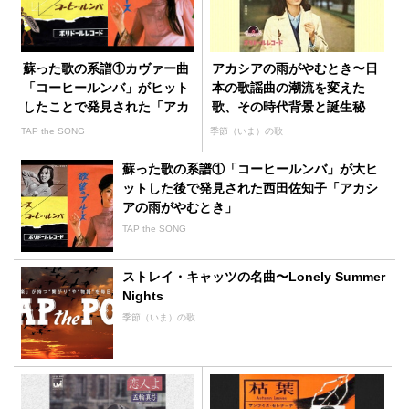
蘇った歌の系譜①カヴァー曲
アカシアの雨がやむとき〜日
「コーヒールンバ」がヒット
本の歌謡曲の潮流を変えた
したことで発見された「アカ
歌、その時代背景と誕生秘
シアの雨がやむとき」
話〜
TAP the SONG
季節（いま）の歌
蘇った歌の系譜①「コーヒールンバ」が大ヒ
ットした後で発見された西田佐知子「アカシ
アの雨がやむとき」
TAP the SONG
ストレイ・キャッツの名曲〜Lonely Summer
Nights
季節（いま）の歌