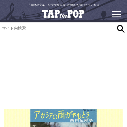
「本物の音楽」が持つ“繋がり”や“物語”を毎日コラム配信