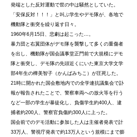
発端とした反対運動で世の中は騒然としていた。
「安保反対！！！」と叫ぶ学生やデモ隊が、各地で
機動隊と衝突を繰り返す日々。
1960年6月15日、悲劇は起こった…。
暴力団と右翼団体がデモ隊を襲撃して多くの重傷者
を出し、機動隊が国会議事堂正門前で大規模にデモ
隊と衝突し、デモ隊の先頭近くにいた東京大学文学
部4年生の樺美智子（かんばみちこ）が圧死した。
21時に開かれた国会敷地内での全学連抗議集会で訃
報が報告されたことで、警察車両への放火等を行う
など一部の学生が暴徒化し、負傷学生約400人、逮
捕者約200人、警察官負傷約300人に上った。
国会前でのデモ活動に参加した人は主催者発表で計
33万人、警視庁発表で約13万人という規模にまで膨