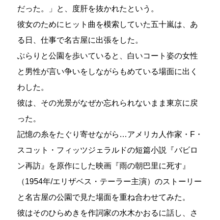
だった。」と、度肝を抜かれたという。
彼女のためにヒット曲を模索していた五十嵐は、あ
る日、仕事で名古屋に出張をした。
ぶらりと公園を歩いていると、白いコート姿の女性
と男性が言い争いをしながらもめている場面に出く
わした。
彼は、その光景がなぜか忘れられないまま東京に戻
った。
記憶の糸をたぐり寄せながら…アメリカ人作家・F・
スコット・フィッツジェラルドの短篇小説『バビロ
ン再訪』を原作にした映画『雨の朝巴里に死す』
（1954年/エリザベス・テーラー主演）のストーリー
と名古屋の公園で見た場面を重ね合わせてみた。
彼はそのひらめきを作詞家の水木かおるに話し、さ