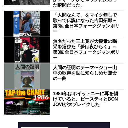
た瞬間だった」
「人間なんて」をマイク無しで
歌って伝説になった吉田拓郎～
第3回全日本フォークジャンボリ
ー
無名だった三上寛が大観衆の喝
采を浴びた「夢は夜ひらく」～
第3回全日本フォークジャンボリ
ー
人間の証明のテーマ〜ジョー山
中の歌声を世に知らしめた運命
の一曲
1986年はホイットニーに耳を傾
けていると、ビースティとBON
JOVIが大ブレイクした