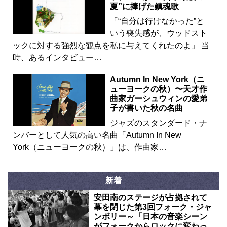
夏”に捧げた鎮魂歌
「“自分は行けなかった”と
いう喪失感が、ウッドスト
ックに対する強烈な観点を私に与えてくれたのよ」 当
時、あるインタビュー…
Autumn In New York（ニ
ューヨークの秋）〜天才作
曲家ガーシュウィンの愛弟
子が書いた秋の名曲
ジャズのスタンダード・ナ
ンバーとして人気の高い名曲「Autumn In New
York（ニューヨークの秋）」は、作曲家…
新着
安田南のステージが占拠されて
幕を閉じた第3回フォーク・ジャ
ンボリー～「日本の音楽シーン
がフォークからロックに変わっ