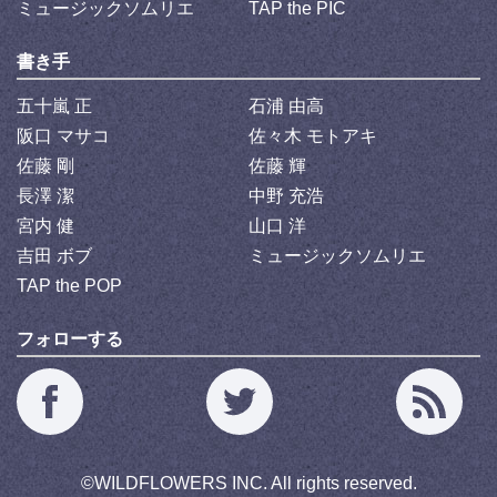
ミュージックソムリエ
TAP the PIC
書き手
五十嵐 正
石浦 由高
阪口 マサコ
佐々木 モトアキ
佐藤 剛
佐藤 輝
長澤 潔
中野 充浩
宮内 健
山口 洋
吉田 ボブ
ミュージックソムリエ
TAP the POP
フォローする
©
WILDFLOWERS INC.
All rights reserved.