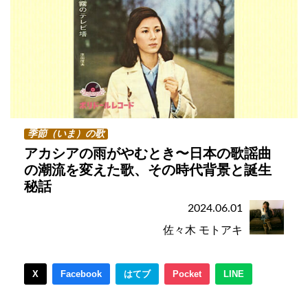
季節（いま）の歌
アカシアの雨がやむとき〜日本の歌謡曲
の潮流を変えた歌、その時代背景と誕生
秘話
2024.06.01
佐々木 モトアキ
X
Facebook
はてブ
Pocket
LINE