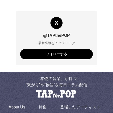
X
@TAPthePOP
最新情報を X でチェック
フォローする
「本物の音楽」が持つ
“繋がり”や“物語”を毎日コラム配信
About Us
特集
登場したアーティスト