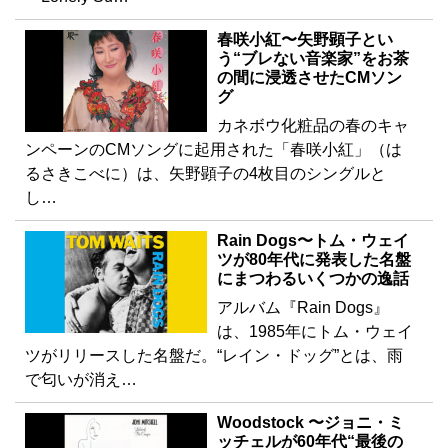
春咲小紅〜矢野顕子とい
う“ブレない音楽家”をお茶
の間に浸透させたCMソン
グ
カネボウ化粧品の春のキャ
ンペーンのCMソングに起用された「春咲小紅」（は
るさきこべに）は、矢野顕子の4枚目のシングルと
し…
Rain Dogs〜トム・ウェイ
ツが80年代に発表した名盤
にまつわるいくつかの逸話
アルバム『Rain Dogs』
は、1985年にトム・ウェイ
ツがリリースした名盤だ。“レイン・ドッグ”とは、雨
で匂いが消え…
Woodstock 〜ジョニ・ミ
ッチェルが60年代“最後の