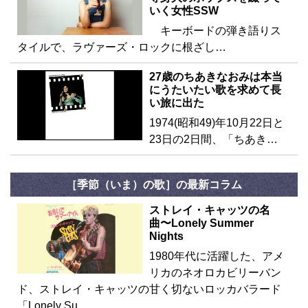
いく女性SSW
キーボードの弾き語りス
タイルで、ラヴァーズ・ロックに根ざし…
27歳のちあきなおみは本当
にうたいたい歌を求めて長
い旅に出た
1974(昭和49)年10月22日と
23日の2日間、「ちあき…
［季節（いま）の歌］の最新コラム
ストレイ・キャッツの名
曲〜Lonely Summer
Nights
1980年代に活躍した、アメ
リカのネオロカビリーバン
ド、ストレイ・キャッツの甘く切ないロッカバラード
「Lonely Su…