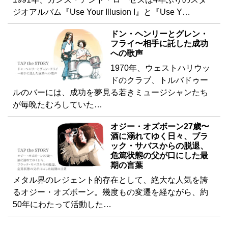
ジオアルバム『Use Your Illusion I』と『Use Y…
ドン・ヘンリーとグレン・
フライ〜相手に託した成功
への歌声
1970年、ウェストハリウッ
ドのクラブ、トルバドゥー
ルのバーには、成功を夢見る若きミュージシャンたち
が毎晩たむろしていた…
オジー・オズボーン27歳〜
酒に溺れてゆく日々、ブラ
ック・サバスからの脱退、
危篤状態の父が口にした最
期の言葉
メタル界のレジェント的存在として、絶大な人気を誇
るオジー・オズボーン。幾度もの変遷を経ながら、約
50年にわたって活動した…