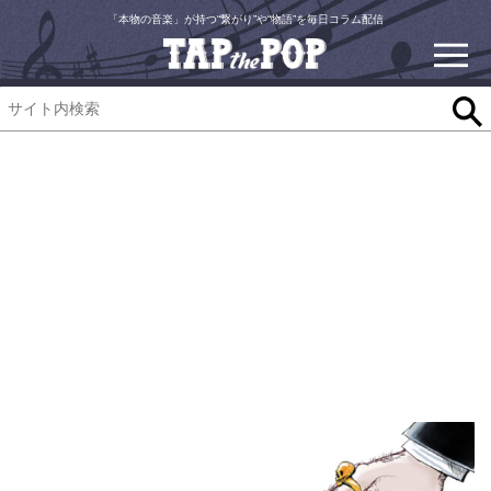
「本物の音楽」が持つ“繋がり”や“物語”を毎日コラム配信