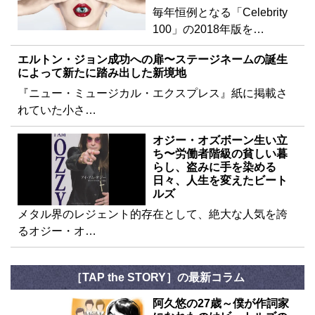
毎年恒例となる「Celebrity
100」の2018年版を…
エルトン・ジョン成功への扉〜ステージネームの誕生
によって新たに踏み出した新境地
『ニュー・ミュージカル・エクスプレス』紙に掲載さ
れていた小さ…
オジー・オズボーン生い立
ち〜労働者階級の貧しい暮
らし、盗みに手を染める
日々、人生を変えたビート
ルズ
メタル界のレジェント的存在として、絶大な人気を誇
るオジー・オ…
［TAP the STORY］の最新コラム
阿久悠の27歳～僕が作詞家