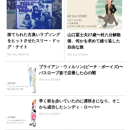
捨てられた古臭いラブソング
山口冨士夫27歳〜村八分解散
をヒットさせたスリー・ドッ
後、何かを求めて繰り返した
グ・ナイト
自由な旅
TAP the ROOTS
TAP the STORY
ブライアン・ウィルソン(ビーチ・ボーイズ)〜
バスローブ姿で店番した心の闇
TAP the STORY
早く前を歩いていたのに遅咲きになり、そこ
から成功したシンディ・ローパー
TAP the STORY