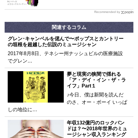
Recommended by
関連するコラム
グレン･キャンベルを偲んで〜ポップスとカントリー
の垣根を超越した伝説のミュージシャン
2017年8月8日、テネシー州ナッシュビルの医療施設
でグレン…
夢と現実の狭間で揺れる
「ア・デイ・イン・ザ・ラ
イフ」Part１
♪今日、僕は新聞を読んだ
のさ、オー・ボーイ いっぱ
しの地位に…
年収132億円のロックバン
ドは？〜2018年世界のミュ
ージシャン収入ランキング