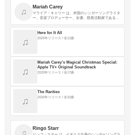
Mariah Carey
♫
マライア・キャリー は、米国のシンガーソングライタ
ー、音楽プロデューサー、女優、慈善活動家である。
35年以上の活動で全米1位の史上最多記録を、ソロア
ーティスト（19曲）、女性作曲家（18曲）、女性音
楽…
Here for It All
2025年リリース / 全12曲
♫
Mariah Carey’s Magical Christmas Special:
Apple TV+ Original Soundtrack
♫
2020年リリース / 全17曲
The Rarities
2020年リリース / 全32曲
♫
Ringo Starr
♫
リンゴ・スター は、イギリス出身のシンガーソングラ