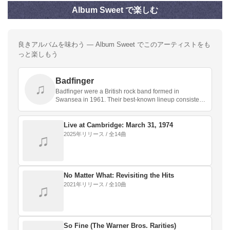
Album Sweet で楽しむ
良きアルバムを味わう — Album Sweet でこのアーティストをも
っと楽しもう
Badfinger
♫
Badfinger were a British rock band formed in
Swansea in 1961. Their best-known lineup consisted
of W…
Live at Cambridge: March 31, 1974
2025年リリース / 全14曲
♫
No Matter What: Revisiting the Hits
2021年リリース / 全10曲
♫
So Fine (The Warner Bros. Rarities)