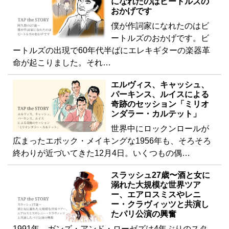
になれたのはビートルズの
おかげです
僕が作詞家になれたのはビ
ートルズのおかげです。ビ
ートルズの出現で60年代半ばにエレキギターの楽器革
命が起こりました。それ…
エルヴィス、キャッシュ、
パーキンス、ルイスによる
奇跡のセッション「ミリオ
ンダラー・カルテット」
世界中にロックンロールが
広まったエポック・メイキングな1956年も、そろそろ
終わりが近づいてきた12月4日。いくつもの偶…
スラッシュ27歳〜酒と女に
溺れた大規模な世界ツア
ー、エアロスミスやレニ
ー・クラヴィッツと共演し
たパリ公演の興奮
1991年、ガンズ・アンド・ローゼズは4年ぶりのスタ