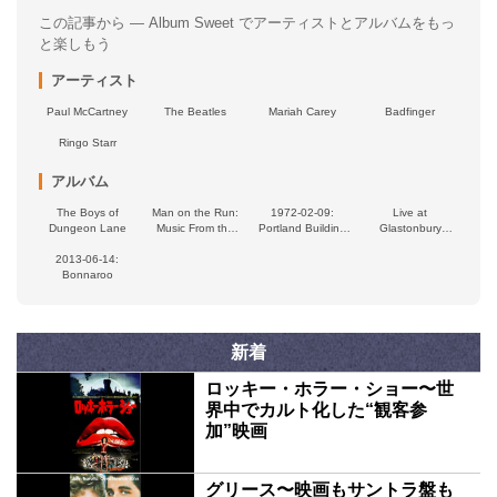
この記事から — Album Sweet でアーティストとアルバムをもっ
と楽しもう
アーティスト
Paul McCartney
The Beatles
Mariah Carey
Badfinger
Ringo Starr
アルバム
The Boys of
Man on the Run:
1972-02-09:
Live at
Dungeon Lane
Music From the
Portland Building
Glastonbury
Motion Picture
Ballroom,
Festival 2004
2013-06-14:
Soundtrack
Nottingham
Bonnaroo
University,
Nottingham,
Britain
新着
ロッキー・ホラー・ショー〜世
界中でカルト化した“観客参
加”映画
グリース〜映画もサントラ盤も