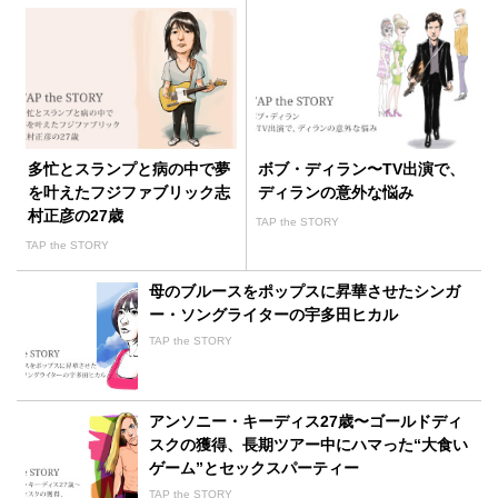
多忙とスランプと病の中で夢
ボブ・ディラン〜TV出演で、
を叶えたフジファブリック志
ディランの意外な悩み
村正彦の27歳
TAP the STORY
TAP the STORY
母のブルースをポップスに昇華させたシンガ
ー・ソングライターの宇多田ヒカル
TAP the STORY
アンソニー・キーディス27歳〜ゴールドディ
スクの獲得、長期ツアー中にハマった“大食い
ゲーム”とセックスパーティー
TAP the STORY