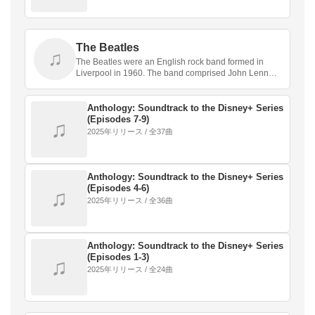
The Beatles
♫
The Beatles were an English rock band formed in
Liverpool in 1960. The band comprised John Lennon,
P…
Anthology: Soundtrack to the Disney+ Series
(Episodes 7-9)
♫
2025年リリース / 全37曲
Anthology: Soundtrack to the Disney+ Series
(Episodes 4-6)
♫
2025年リリース / 全36曲
Anthology: Soundtrack to the Disney+ Series
(Episodes 1-3)
♫
2025年リリース / 全24曲