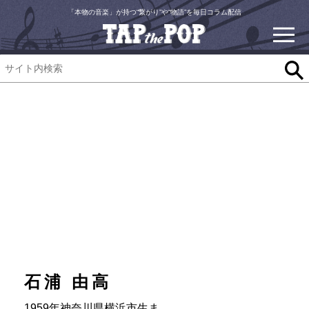
「本物の音楽」が持つ“繋がり”や“物語”を毎日コラム配信
石浦 由高
1959年神奈川県横浜市生ま