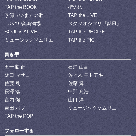
TAP the BOOK
街の歌
季節（いま）の歌
TAP the LIVE
TOKYO音楽酒場
スタジオジブリ『熱風』
SOUL is ALIVE
TAP the RECIPE
ミュージックソムリエ
TAP the PIC
書き手
五十嵐 正
石浦 由高
阪口 マサコ
佐々木 モトアキ
佐藤 剛
佐藤 輝
長澤 潔
中野 充浩
宮内 健
山口 洋
吉田 ボブ
ミュージックソムリエ
TAP the POP
フォローする