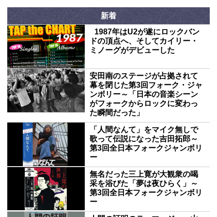
新着
1987年はU2が遂にロックバン
ドの頂点へ、そしてカイリー・
ミノーグがデビューした
安田南のステージが占拠されて
幕を閉じた第3回フォーク・ジャ
ンボリー～「日本の音楽シーン
がフォークからロックに変わっ
た瞬間だった」
「人間なんて」をマイク無しで
歌って伝説になった吉田拓郎～
第3回全日本フォークジャンボリ
ー
無名だった三上寛が大観衆の喝
采を浴びた「夢は夜ひらく」～
第3回全日本フォークジャンボリ
ー