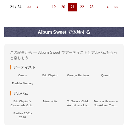
21 / 54
<<
<
...
19
20
21
22
23
...
>
>>
Album Sweet で体験する
この記事から — Album Sweet でアーティストとアルバムをもっ
と楽しもう
アーティスト
Cream
Eric Clapton
George Harrison
Queen
Freddie Mercury
アルバム
Eric Clapton’s
Meanwhile
To Save a Child:
Tears in Heaven –
Crossroads Guitar
An Intimate Live
Non‐Album Tracks
Festival 2023
Concert
(1992–1994)
Rarities 2001-
2010