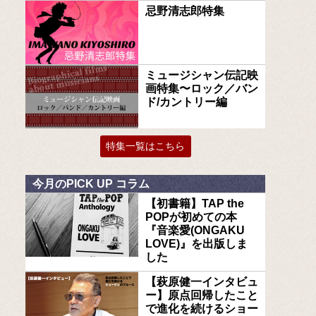
忌野清志郎特集
ミュージシャン伝記映
画特集〜ロック／バン
ド/カントリー編
特集一覧はこちら
今月のPICK UP コラム
【初書籍】TAP the
POPが初めての本
『音楽愛(ONGAKU
LOVE)』を出版しま
した
【萩原健一インタビュ
ー】原点回帰したこと
で進化を続けるショー