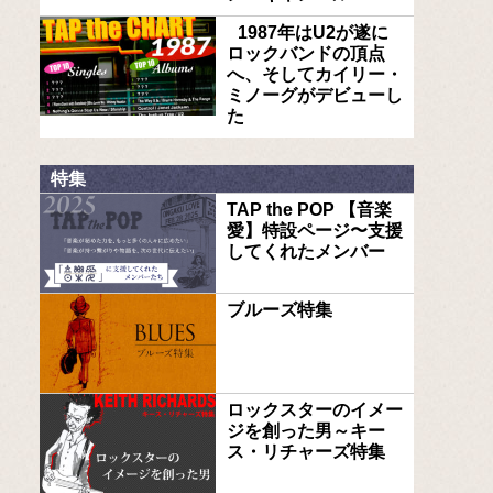
1987年はU2が遂に
ロックバンドの頂点
へ、そしてカイリー・
ミノーグがデビューし
た
特集
TAP the POP 【音楽
愛】特設ページ〜支援
してくれたメンバー
ブルーズ特集
ロックスターのイメー
ジを創った男～キー
ス・リチャーズ特集