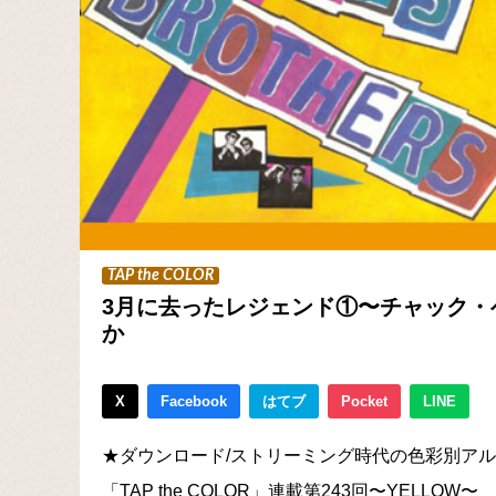
TAP the COLOR
3月に去ったレジェンド①〜チャック・
か
X
Facebook
はてブ
Pocket
LINE
★ダウンロード/ストリーミング時代の色彩別ア
「TAP the COLOR」連載第243回〜YELLOW〜