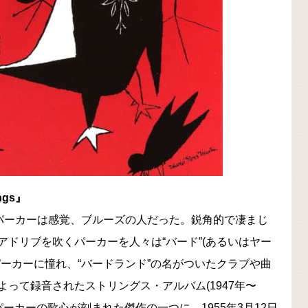
ngs』
・パーカーは感覚、ブルーズの人だった。鋭角的で凄まじ
ドリブを吹くパーカーを人々は“バード”(あるいはヤー
ーカーに憧れ、“バードランド”の名がついたクラブや曲
って録音されたストリングス・アルバム(1947年〜
パーカーの歌心が刻まれた傑作の一つに。1955年3月12日