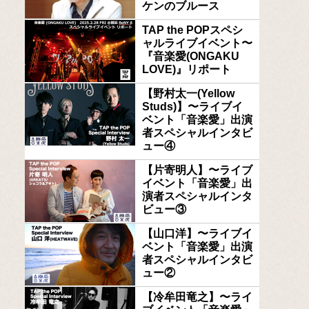
ケンのブルース
TAP the POPスペシ
ャルライブイベント〜
『音楽愛(ONGAKU
LOVE)』リポート
【野村太一(Yellow
Studs)】〜ライブイ
ベント「音楽愛」出演
者スペシャルインタビ
ュー④
【片寄明人】〜ライブ
イベント「音楽愛」出
演者スペシャルインタ
ビュー③
【山口洋】〜ライブイ
ベント「音楽愛」出演
者スペシャルインタビ
ュー②
【冷牟田竜之】〜ライ