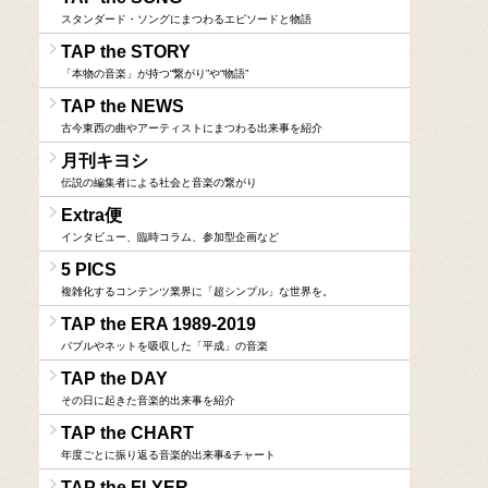
スタンダード・ソングにまつわるエピソードと物語
TAP the STORY
「本物の音楽」が持つ“繋がり”や“物語”
TAP the NEWS
古今東西の曲やアーティストにまつわる出来事を紹介
月刊キヨシ
伝説の編集者による社会と音楽の繋がり
Extra便
インタビュー、臨時コラム、参加型企画など
5 PICS
複雑化するコンテンツ業界に「超シンプル」な世界を。
TAP the ERA 1989-2019
バブルやネットを吸収した「平成」の音楽
TAP the DAY
その日に起きた音楽的出来事を紹介
TAP the CHART
年度ごとに振り返る音楽的出来事&チャート
TAP the FLYER