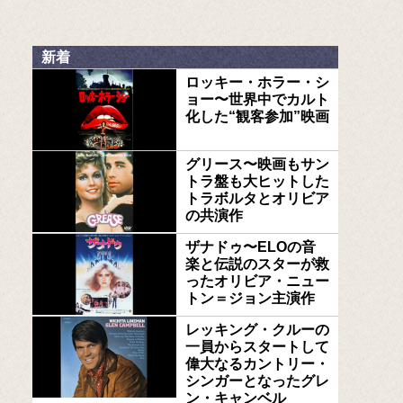
新着
ロッキー・ホラー・シ
ョー〜世界中でカルト
化した“観客参加”映画
グリース〜映画もサン
トラ盤も大ヒットした
トラボルタとオリビア
の共演作
ザナドゥ〜ELOの音
楽と伝説のスターが救
ったオリビア・ニュー
トン＝ジョン主演作
レッキング・クルーの
一員からスタートして
偉大なるカントリー・
シンガーとなったグレ
ン・キャンベル