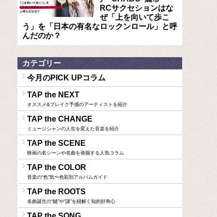
RCサクセションはな
ぜ「上を向いて歩こ
う」を「日本の有名なロックンロール」と呼
んだのか？
カテゴリー
今月のPICK UPコラム
TAP the NEXT
オススメ&ブレイク予感のアーティストを紹介
TAP the CHANGE
ミュージシャンの人生を変えた音楽を紹介
TAP the SCENE
映画の名シーンや名曲を発掘する人気コラム
TAP the COLOR
音楽の“色”気〜色彩別アルバムガイド
TAP the ROOTS
名曲誕生の“鍵”や“謎”を紐解く知的好奇心
TAP the SONG