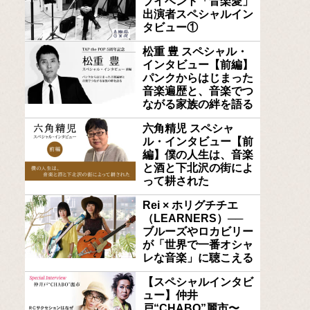
ブイベント「音楽愛」
出演者スペシャルイン
タビュー①
松重 豊 スペシャル・
インタビュー【前編】
パンクからはじまった
音楽遍歴と、音楽でつ
ながる家族の絆を語る
六角精児 スペシャ
ル・インタビュー【前
編】僕の人生は、音楽
と酒と下北沢の街によ
って耕された
Rei × ホリグチチエ
（LEARNERS）──
ブルーズやロカビリー
が「世界で一番オシャ
レな音楽」に聴こえる
【スペシャルインタビ
ュー】仲井
戸“CHABO”麗市〜