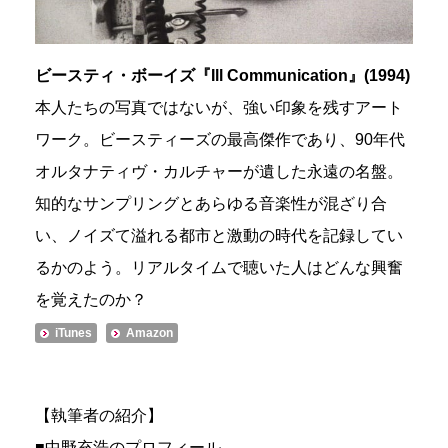
ビースティ・ボーイズ『Ill Communication』(1994)
本人たちの写真ではないが、強い印象を残すアート
ワーク。ビースティーズの最高傑作であり、90年代
オルタナティヴ・カルチャーが遺した永遠の名盤。
知的なサンプリングとあらゆる音楽性が混ざり合
い、ノイズて溢れる都市と激動の時代を記録してい
るかのよう。リアルタイムで聴いた人はどんな興奮
を覚えたのか？
iTunes
Amazon
【執筆者の紹介】
■中野充浩のプロフィール