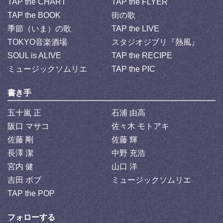
TAP the CHART
TAP the FLYER
TAP the BOOK
街の歌
季節（いま）の歌
TAP the LIVE
TOKYO音楽酒場
スタジオジブリ『熱風』
SOUL is ALIVE
TAP the RECIPE
ミュージックソムリエ
TAP the PIC
書き手
五十嵐 正
石浦 由高
阪口 マサコ
佐々木 モトアキ
佐藤 剛
佐藤 輝
長澤 潔
中野 充浩
宮内 健
山口 洋
吉田 ボブ
ミュージックソムリエ
TAP the POP
フォローする