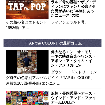
ラルド号の難破〜ボブ・デ
ィランにファンと公言させ
た男が紡いだ“本当にあっ
たニュース”の歌
その船の名はエドモンド・フィツジェラルド号。
1958年にア…
［TAP the COLOR］の最新コラム
偉大なるエンニオ・モリコ
ーネの映画音楽〜ワンス・
アポン・ア・タイム・イ
ン・アメリカほか
ダウンロード/ストリーミン
グ時代の色彩別アルバムガイド 「TAP the COLOR」
連載第103回(番外編) エンニオ…
追悼・長岡秀星〜アース・
ウインド・アンド・ファイ
アー/ELOほか