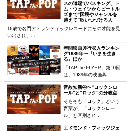
スの道端でバスキング、ト
ム・ウェイツからビートル
ズまで“国境やジャンルを
越えて”歌いつづける人
18歳で名門アトランティックレコードにその才能を見
い出され、…
年間映画興行収入ランキン
グ1989年〜『いまを生き
る』ほか
「TAP the FLYER」第10回
は、1989年の映画興…
音故知新④〜“ロックンロ
ール”と“ロック”の分岐点
そもそも「ロック」という
言葉が、「ロックンロー
ル」と区別され…
エドモンド・フィッツジェ