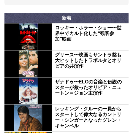
Michelle Winery,
Woodinville, WA,
USA
新着
ロッキー・ホラー・ショー〜世
界中でカルト化した“観客参
加”映画
グリース〜映画もサントラ盤も
大ヒットしたトラボルタとオリ
ビアの共演作
ザナドゥ〜ELOの音楽と伝説の
スターが救ったオリビア・ニュ
ートン＝ジョン主演作
レッキング・クルーの一員から
スタートして偉大なるカントリ
ー・シンガーとなったグレン・
キャンベル