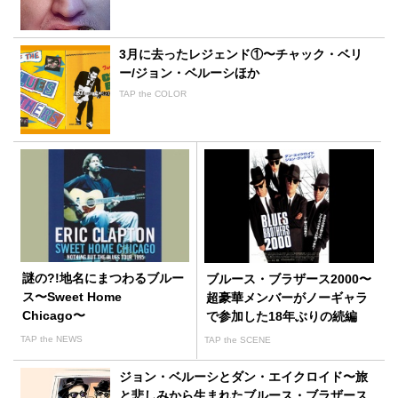
3月に去ったレジェンド①〜チャック・ベリ
ー/ジョン・ベルーシほか
TAP the COLOR
謎の?!地名にまつわるブルー
ブルース・ブラザース2000〜
ス〜Sweet Home
超豪華メンバーがノーギャラ
Chicago〜
で参加した18年ぶりの続編
TAP the NEWS
TAP the SCENE
ジョン・ベルーシとダン・エイクロイド〜旅
と悲しみから生まれたブルース・ブラザース