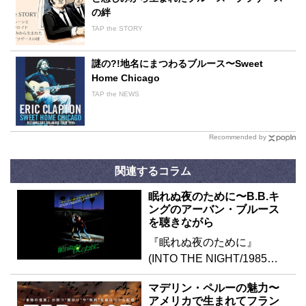
の絆
TAP the STORY
謎の?!地名にまつわるブルース〜Sweet
Home Chicago
TAP the NEWS
Recommended by
関連するコラム
眠れぬ夜のために〜B.B.キ
ングのアーバン・ブルース
を聴きながら
『眠れぬ夜のために』
(INTO THE NIGHT/1985…
マデリン・ペルーの魅力〜
アメリカで生まれてフラン