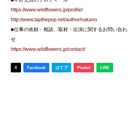
https://www.wildflowers.jp/profile/
http://www.tapthepop.net/author/nakano
■仕事の依頼・相談、取材・出演に関するお問い合わ
せ
https://www.wildflowers.jp/contact/
X
Facebook
はてブ
Pocket
LINE