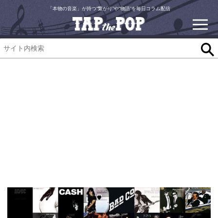
「本物の音楽」が持つ“繋がり”や“物語”を毎日コラム配信