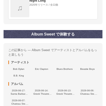
Night Long
2025年リリース / 全22曲
♫
Album Sweet で体験する
この記事から — Album Sweet でアーティストとアルバムをもっ
と楽しもう
アーティスト
Bob Dylan
Eric Clapton
Blues Brothers
Beastie Boys
B.B. King
アルバム
2026-06-17:
2026-06-14:
2026-06-13:
2026-06-06:
Santa Barbara
Greek Theatre,
Greek Theatre,
Chateau Ste.
Bowl, Santa
Berkeley, CA, USA
Berkeley, CA, USA
Michelle Winery,
Barbara, CA, USA
2026-06-07:
Woodinville, WA,
Chateau Ste.
USA