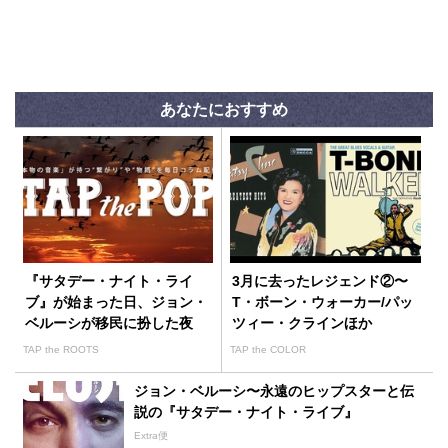
あなたにおすすめ
『サタデー・ナイト・ライ
3月に去ったレジェンド②〜
ブ』が始まった日、ジョン・
T・ボーン・ウォーカー/パッ
ベルーシが移民に扮した夜
ツィー・クラインほか
TAP the ROOTS
TAP the COLOR
ジョン・ベルーシ〜永遠のヒップスターと伝
説の『サタデー・ナイト・ライブ』
Extra便