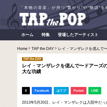
「本物の音楽」が持つ“繋がり”や“物語”
ホーム
特集
登場したアーティスト
Home
TAP the DAY
レイ・マンザレクを偲んで〜ドア
TAP the DAY
レイ・マンザレクを偲んで〜ドアーズ
大な功績
X
Facebook
はてブ
Pocket
LINE
2013年5月20日、レイ・マンザレクは入院中