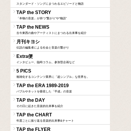
スタンダード・ソングにまつわるエピソードと物語
TAP the STORY
「本物の音楽」が持つ“繋がり”や“物語”
TAP the NEWS
古今東西の曲やアーティストにまつわる出来事を紹介
月刊キヨシ
伝説の編集者による社会と音楽の繋がり
Extra便
インタビュー、臨時コラム、参加型企画など
5 PICS
複雑化するコンテンツ業界に「超シンプル」な世界を。
TAP the ERA 1989-2019
バブルやネットを吸収した「平成」の音楽
TAP the DAY
その日に起きた音楽的出来事を紹介
TAP the CHART
年度ごとに振り返る音楽的出来事&チャート
TAP the FLYER