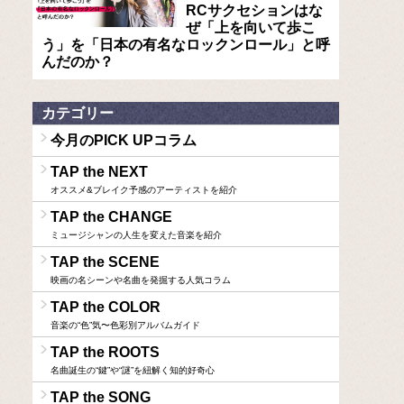
RCサクセションはな
ぜ「上を向いて歩こ
う」を「日本の有名なロックンロール」と呼
んだのか？
カテゴリー
今月のPICK UPコラム
TAP the NEXT
オススメ&ブレイク予感のアーティストを紹介
TAP the CHANGE
ミュージシャンの人生を変えた音楽を紹介
TAP the SCENE
映画の名シーンや名曲を発掘する人気コラム
TAP the COLOR
音楽の“色”気〜色彩別アルバムガイド
TAP the ROOTS
名曲誕生の“鍵”や“謎”を紐解く知的好奇心
TAP the SONG