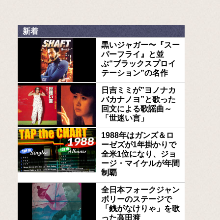
新着
黒いジャガー〜『スー
パーフライ』と並
ぶ“ブラックスプロイ
テーション”の名作
日吉ミミが”ヨノナカ
バカナノヨ”と歌った
回文による歌謡曲～
「世迷い言」
1988年はガンズ＆ロ
ーゼズが1年掛かりで
全米1位になり、ジョ
ージ・マイケルが年間
制覇
全日本フォークジャン
ボリーのステージで
「銭がなけりゃ」を歌
った高田渡