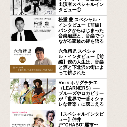
出演者スペシャルイン
タビュー①
松重 豊 スペシャル・
インタビュー【前編】
パンクからはじまった
音楽遍歴と、音楽でつ
ながる家族の絆を語る
六角精児 スペシャ
ル・インタビュー【前
編】僕の人生は、音楽
と酒と下北沢の街によ
って耕された
Rei × ホリグチチエ
（LEARNERS）──
ブルーズやロカビリー
が「世界で一番オシャ
レな音楽」に聴こえる
【スペシャルインタビ
ュー】仲井
戸“CHABO”麗市〜