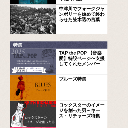
中津川でフォークジャ
ンボリーを始めて終わ
らせた笠木透の言葉
特集
TAP the POP 【音楽
愛】特設ページ〜支援
してくれたメンバー
ブルーズ特集
ロックスターのイメー
ジを創った男～キー
ス・リチャーズ特集