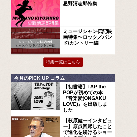
忌野清志郎特集
ミュージシャン伝記映
画特集〜ロック／バン
ド/カントリー編
特集一覧はこちら
今月のPICK UP コラム
【初書籍】TAP the
POPが初めての本
『音楽愛(ONGAKU
LOVE)』を出版しま
した
【萩原健一インタビュ
ー】原点回帰したこと
で進化を続けるショー