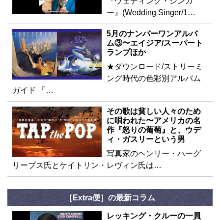
『ウェディング・シンガ
ー』(Wedding Singer/1…
5月のナンバーワンアルバ
ム③〜エイジア/スーパート
ランプほか
★ダウンロード/ストリーミ
ング時代の色彩別アルバム
ガイド 「…
その歌は貧しい人々のため
に唄われた〜アメリカの名
作『怒りの葡萄』と、ウデ
ィ・ガスリーという男
写真家のヘンリー・ハーグ
リーブス氏とケイトリン・レヴィン氏は…
［Extra便］の最新コラム
レッキング・クルーの一員