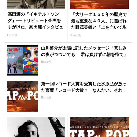
高田渡の『イキテル・ソン
「大リーグ１５０年の歴史で
グ』──トリビュート企画を
最も重要な４０人」に選ばれ
手がけた、高田漣インタビュ
た野茂英雄と「上を向いて歩
ー 前編
こう」の不思議な関係
Extra便
Extra便
山川啓介が太陽に託したメッセージ「悲しみ
の夜がつづいても 君は負けずに朝を待て」
Extra便
第一回レコード大賞を受賞した水原弘が放っ
た言葉「レコード大賞？ なんだい、それ」
Extra便