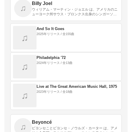
Billy Joel
♫
ウィリアム・マーティン・ジョエル は、アメリカのニ
ューヨーク州サウス・ブロンクス出身のシンガーソン
グライター、歌手、ピアニスト、作曲家。ポップなメ
ロディと、都会的なアダルト・コンテンポラリー・サ
ウンド…
And So It Goes
2025年リリース / 全155曲
♫
Philadelphia '72
2024年リリース / 全13曲
♫
Live at The Great American Music Hall, 1975
2023年リリース / 全18曲
♫
Beyoncé
♫
ビヨンセことビヨンセ・ノウルズ・カーター は、アメ