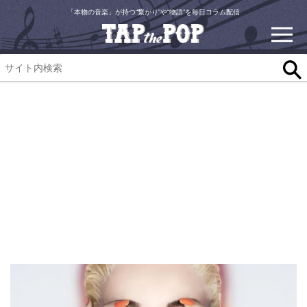
「本物の音楽」が持つ“繋がり”や“物語”を毎日コラム配信