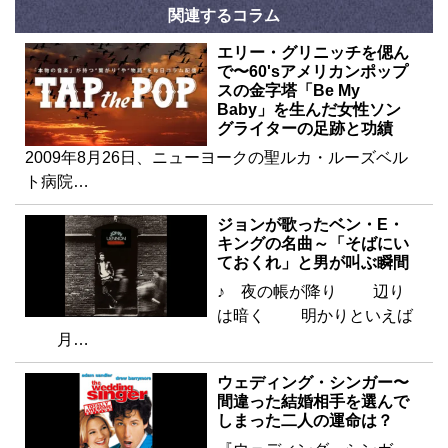
関連するコラム
エリー・グリニッチを偲ん
で〜60'sアメリカンポップ
スの金字塔「Be My
Baby」を生んだ女性ソン
グライターの足跡と功績
2009年8月26日、ニューヨークの聖ルカ・ルーズベル
ト病院…
ジョンが歌ったベン・E・
キングの名曲～「そばにい
ておくれ」と男が叫ぶ瞬間
♪ 夜の帳が降り 辺り
は暗く 明かりといえば
月…
ウェディング・シンガー〜
間違った結婚相手を選んで
しまった二人の運命は？