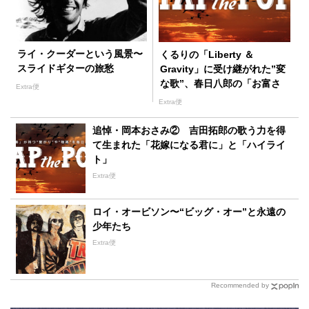
ライ・クーダーという風景〜
くるりの「Liberty ＆
スライドギターの旅愁
Gravity」に受け継がれた”変
な歌”、春日八郎の「お富さ
Extra便
ん」
Extra便
追悼・岡本おさみ② 吉田拓郎の歌う力を得
て生まれた「花嫁になる君に」と「ハイライ
ト」
Extra便
ロイ・オービソン〜“ビッグ・オー”と永遠の
少年たち
Extra便
Recommended by