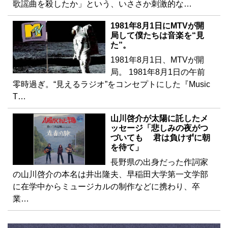
歌謡曲を殺したか」という、いささか刺激的な…
1981年8月1日にMTVが開
局して僕たちは音楽を“見
た”。
1981年8月1日、MTVが開
局。 1981年8月1日の午前
零時過ぎ。“見えるラジオ”をコンセプトにした『Music
T…
山川啓介が太陽に託したメ
ッセージ「悲しみの夜がつ
づいても 君は負けずに朝
を待て」
長野県の出身だった作詞家
の山川啓介の本名は井出隆夫、早稲田大学第一文学部
に在学中からミュージカルの制作などに携わり、卒
業…