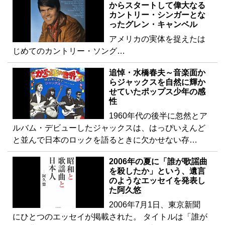
からスタートして偉大なる
カントリー・シンガーとな
ったグレン・キャンベル
アメリカの実体を捉えたは
じめてのカントリー・ソング…
追悼・水橋春夫～音楽面か
らジャックスを自然に輝か
せていたポップス少年の感
性
1960年代の後半に忽然とア
ルバム・デビューしたジャックスは、はっぴいえんど
と並んで日本のロックを語るときに欠かせない存…
2006年の夏に「誰が歌謡曲
を殺したか」という、遺言
のようなエッセイを発表し
た阿久悠
2006年7月1日、東京新聞
にひとつのエッセイが掲載された。 タイトルは「誰が