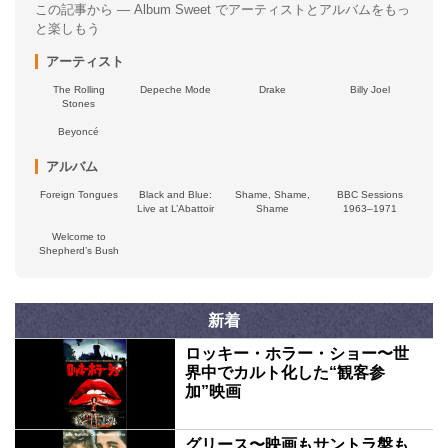
この記事から — Album Sweet でアーティストとアルバムをもっ
と楽しもう
アーティスト
The Rolling
Depeche Mode
Drake
Billy Joel
Stones
Beyoncé
アルバム
Foreign Tongues
Black and Blue:
Shame, Shame,
BBC Sessions
Live at L’Abattoir
Shame
1963–1971
Welcome to
Shepherd’s Bush
新着
ロッキー・ホラー・ショー〜世
界中でカルト化した“観客参
加”映画
グリース〜映画もサントラ盤も