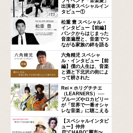
ブイベント「音楽愛」
出演者スペシャルイン
タビュー①
松重 豊 スペシャル・
インタビュー【前編】
パンクからはじまった
音楽遍歴と、音楽でつ
ながる家族の絆を語る
六角精児 スペシャ
ル・インタビュー【前
編】僕の人生は、音楽
と酒と下北沢の街によ
って耕された
Rei × ホリグチチエ
（LEARNERS）──
ブルーズやロカビリー
が「世界で一番オシャ
レな音楽」に聴こえる
【スペシャルインタビ
ュー】仲井
戸“CHABO”麗市〜