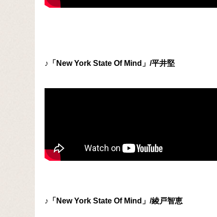
♪「New York State Of Mind」/平井堅
♪「New York State Of Mind」/綾戸智恵