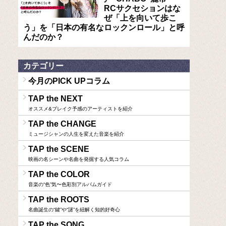
RCサクセションはな
ぜ「上を向いて歩こ
う」を「日本の有名なロックンロール」と呼
んだのか？
カテゴリー
今月のPICK UPコラム
TAP the NEXT
オススメ&ブレイク予感のアーティストを紹介
TAP the CHANGE
ミュージシャンの人生を変えた音楽を紹介
TAP the SCENE
映画の名シーンや名曲を発掘する人気コラム
TAP the COLOR
音楽の“色”気〜色彩別アルバムガイド
TAP the ROOTS
名曲誕生の“鍵”や“謎”を紐解く知的好奇心
TAP the SONG