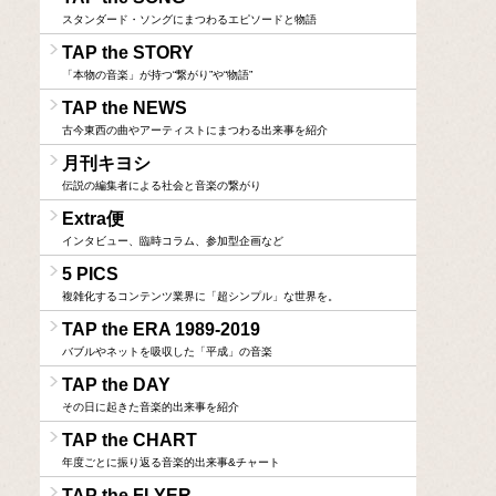
スタンダード・ソングにまつわるエピソードと物語
TAP the STORY
「本物の音楽」が持つ“繋がり”や“物語”
TAP the NEWS
古今東西の曲やアーティストにまつわる出来事を紹介
月刊キヨシ
伝説の編集者による社会と音楽の繋がり
Extra便
インタビュー、臨時コラム、参加型企画など
5 PICS
複雑化するコンテンツ業界に「超シンプル」な世界を。
TAP the ERA 1989-2019
バブルやネットを吸収した「平成」の音楽
TAP the DAY
その日に起きた音楽的出来事を紹介
TAP the CHART
年度ごとに振り返る音楽的出来事&チャート
TAP the FLYER