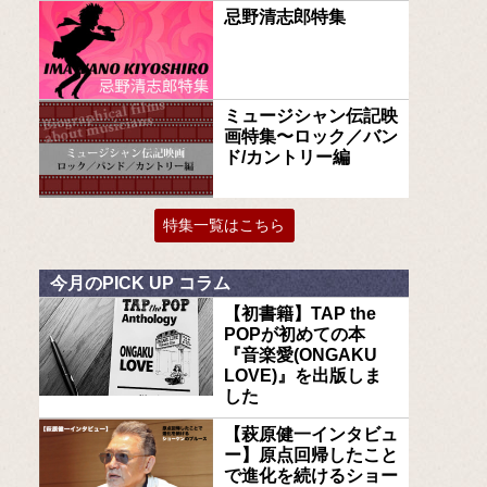
忌野清志郎特集
ミュージシャン伝記映
画特集〜ロック／バン
ド/カントリー編
特集一覧はこちら
今月のPICK UP コラム
【初書籍】TAP the
POPが初めての本
『音楽愛(ONGAKU
LOVE)』を出版しま
した
【萩原健一インタビュ
ー】原点回帰したこと
で進化を続けるショー