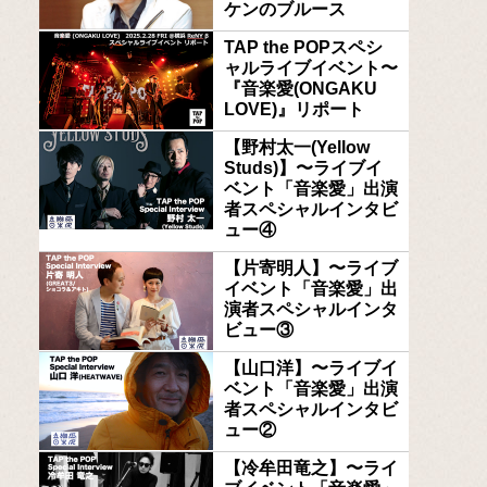
ケンのブルース
TAP the POPスペシ
ャルライブイベント〜
『音楽愛(ONGAKU
LOVE)』リポート
【野村太一(Yellow
Studs)】〜ライブイ
ベント「音楽愛」出演
者スペシャルインタビ
ュー④
【片寄明人】〜ライブ
イベント「音楽愛」出
演者スペシャルインタ
ビュー③
【山口洋】〜ライブイ
ベント「音楽愛」出演
者スペシャルインタビ
ュー②
【冷牟田竜之】〜ライ