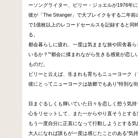
ーソングライター、ビリー・ジョエルが1976年
彼が「The Stranger」で大ブレイクをする
で1億枚以上のレコードセールスを記録すると同
る。
都会暮らしに疲れ、一度は気ままな旅や田舎暮ら
いるか？”“都会に揉まれながら生きる感覚が恋し
ものだ。
ビリーと云えば、生まれも育ちもニューヨーク（
彼にとってニューヨークは故郷でもあり“特別な街
目まぐるしくも輝いていた日々を恋しく想う気持
心をリセットして、また一からやり直そうとする
もう一度自分に正直になって行動しようとする気
大人になれば誰もが一度は感じたことのある“気