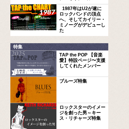
1987年はU2が遂に
ロックバンドの頂点
へ、そしてカイリー・
ミノーグがデビューし
た
特集
TAP the POP 【音楽
愛】特設ページ〜支援
してくれたメンバー
ブルーズ特集
ロックスターのイメー
ジを創った男～キー
ス・リチャーズ特集