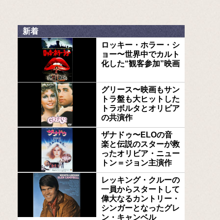
新着
ロッキー・ホラー・シ
ョー〜世界中でカルト
化した“観客参加”映画
グリース〜映画もサン
トラ盤も大ヒットした
トラボルタとオリビア
の共演作
ザナドゥ〜ELOの音
楽と伝説のスターが救
ったオリビア・ニュー
トン＝ジョン主演作
レッキング・クルーの
一員からスタートして
偉大なるカントリー・
シンガーとなったグレ
ン・キャンベル