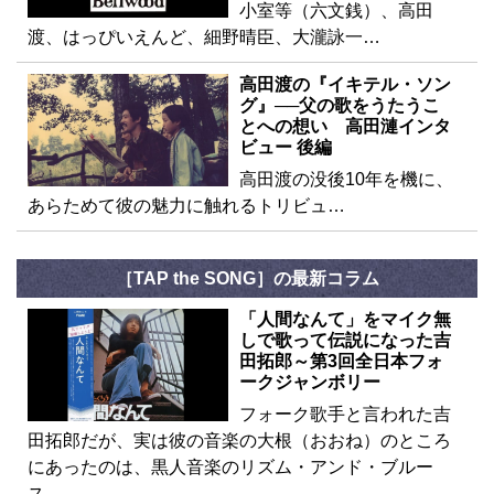
小室等（六文銭）、高田
渡、はっぴいえんど、細野晴臣、大瀧詠一…
高田渡の『イキテル・ソン
グ』──父の歌をうたうこ
とへの想い 高田漣インタ
ビュー 後編
高田渡の没後10年を機に、
あらためて彼の魅力に触れるトリビュ…
［TAP the SONG］の最新コラム
「人間なんて」をマイク無
しで歌って伝説になった吉
田拓郎～第3回全日本フォ
ークジャンボリー
フォーク歌手と言われた吉
田拓郎だが、実は彼の音楽の大根（おおね）のところ
にあったのは、黒人音楽のリズム・アンド・ブルー
ス…