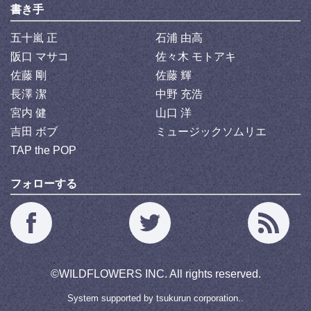
書き手
五十嵐 正
石浦 由高
阪口 マサコ
佐々木 モトアキ
佐藤 剛
佐藤 輝
長澤 潔
中野 充浩
宮内 健
山口 洋
吉田 ボブ
ミュージックソムリエ
TAP the POP
フォローする
©
WILDFLOWERS INC.
All rights reserved.
System supported by
tsukurun corporation..