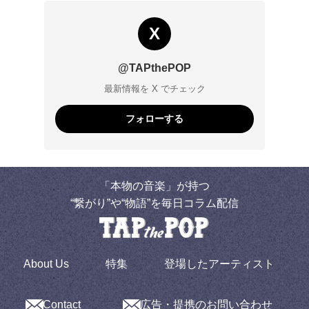
X
@TAPthePOP
最新情報を X でチェック
フォローする
「本物の音楽」が持つ
“繋がり”や“物語”を毎日コラム配信
About Us
特集
登場したアーティスト
Contact
広告・提携のお問い合わせ