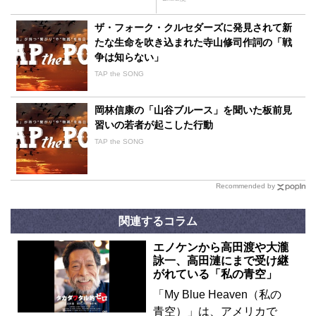
ザ・フォーク・クルセダーズに発見されて新
たな生命を吹き込まれた寺山修司作詞の「戦
争は知らない」
TAP the SONG
岡林信康の「山谷ブルース」を聞いた板前見
習いの若者が起こした行動
TAP the SONG
Recommended by
関連するコラム
エノケンから高田渡や大瀧
詠一、高田漣にまで受け継
がれている「私の青空」
「My Blue Heaven（私の
青空）」は、アメリカで