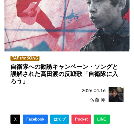
TAP the SONG
自衛隊への勧誘キャンペーン・ソングと
誤解された高田渡の反戦歌「自衛隊に入
ろう」
2026.04.16
佐藤 剛
X
Facebook
はてブ
Pocket
LINE