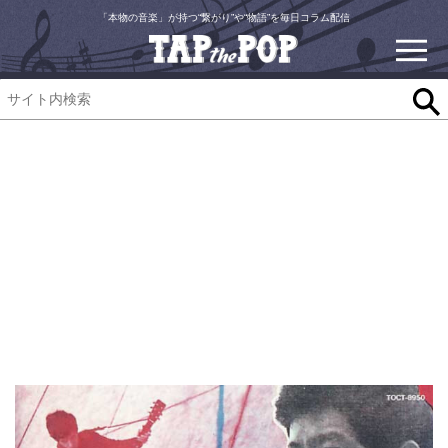
「本物の音楽」が持つ“繋がり”や“物語”を毎日コラム配信