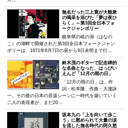
無名だった三上寛が大観衆
の喝采を浴びた「夢は夜ひ
らく」～第3回全日本フォ
ークジャンボリー
岐阜県の椛の湖（はなの
こ）の湖畔で開催された第3回全日本フォークジャン
ボリーは、1971年8月7日の昼から9日未明まで行…
鈴木茂のギターで記念碑的
な名曲となった、はっぴい
えんど「12月の雨の日」
「12月の雨の日」は、作
詞・松本隆、作曲・大瀧詠
一。その後の日本の音楽シーンに一時代を築いていく
二人の表現者が、まだ20…
坂本九の「上を向いて歩こ
う」に慰められて大量の涙
を流した無名時代の阿久悠