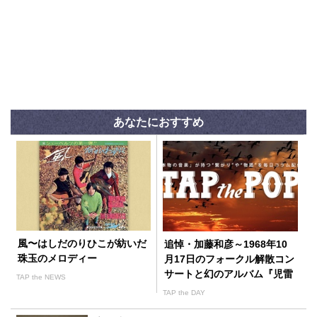
あなたにおすすめ
風〜はしだのりひこが紡いだ
追悼・加藤和彦～1968年10
珠玉のメロディー
月17日のフォークル解散コン
サートと幻のアルバム『児雷
TAP the NEWS
也』
TAP the DAY