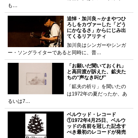
も…
追悼・加川良～かまやつひ
ろしをカヴァーした「どう
にかなるさ」からにじみ出
てくるリアリティ
加川良はシンガーやシンガ
ー・ソングライターであると同時に、普…
「お願いだ聞いておくれ」
と高田渡が訴えた、鉱夫た
ちの“声なき叫び”
「鉱夫の祈り」を聞いたの
は1972年の夏だったか、あ
るいは7…
ベルウッド・レコード
①1972年4月25日、ベルウ
ッドの名前を冠した記念す
べき最初のレコードが発売