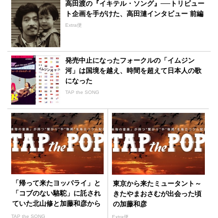
高田渡の『イキテル・ソング』──トリビュー
ト企画を手がけた、高田漣インタビュー 前編
Extra便
発売中止になったフォークルの「イムジン
河」は国境を越え、時間を超えて日本人の歌
になった
TAP the SONG
「帰って来たヨッパライ」と
東京から来たミュータント～
「コブのない駱駝」に託され
きたやまおさむが出会った頃
ていた北山修と加藤和彦から
の加藤和彦
のメッセージ
TAP the SONG
Extra便