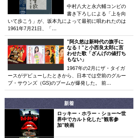
中村八大と永六輔コンビの
書き下ろしによる「上を向
いて歩こう」が、坂本九によって最初に唄われたのは
1961年7月21日、「…
”阿久悠は新時代の旗手に
なる！”と小西良太郎に言
わせた歌「ざんげの値打ち
もない」
1967年の2月にザ・タイガ
ースがデビューしたときから、日本では空前のグルー
プ・サウンズ（GS)のブームが爆発した。 前…
新着
ロッキー・ホラー・ショー〜世
界中でカルト化した“観客参
加”映画