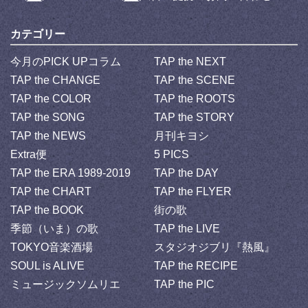
カテゴリー
今月のPICK UPコラム
TAP the NEXT
TAP the CHANGE
TAP the SCENE
TAP the COLOR
TAP the ROOTS
TAP the SONG
TAP the STORY
TAP the NEWS
月刊キヨシ
Extra便
5 PICS
TAP the ERA 1989-2019
TAP the DAY
TAP the CHART
TAP the FLYER
TAP the BOOK
街の歌
季節（いま）の歌
TAP the LIVE
TOKYO音楽酒場
スタジオジブリ『熱風』
SOUL is ALIVE
TAP the RECIPE
ミュージックソムリエ
TAP the PIC