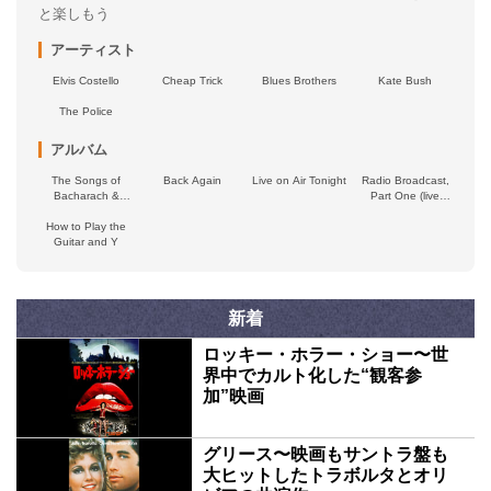
と楽しもう
アーティスト
Elvis Costello
Cheap Trick
Blues Brothers
Kate Bush
The Police
アルバム
The Songs of
Back Again
Live on Air Tonight
Radio Broadcast,
Bacharach &
Part One (live
Costello
American radio
How to Play the
broadcast)
Guitar and Y
新着
ロッキー・ホラー・ショー〜世
界中でカルト化した“観客参
加”映画
グリース〜映画もサントラ盤も
大ヒットしたトラボルタとオリ