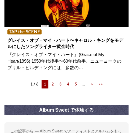
TAP the SCENE
グレイス・オブ・マイ・ハート〜キャロル・キングをモデ
ルにしたソングライター黄金時代
『グレイス・オブ・マイ・ハート』(Grace of My
Heart/1996) 1950年代後半〜60年代前半。ニューヨークの
ブリル・ビルディングには、多数の…
1 / 6
1
2
3
4
5
...
>
>>
Album Sweet で体験する
この記事から — Album Sweet でアーティストとアルバムをもっ