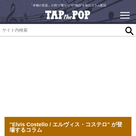
「本物の音楽」が持つ“繋がり”や“物語”を毎日コラム配信
"Elvis Costello / エルヴィス・コステロ" が登
場するコラム