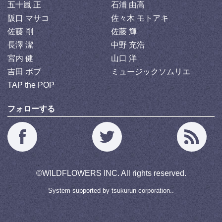
五十嵐 正
石浦 由高
阪口 マサコ
佐々木 モトアキ
佐藤 剛
佐藤 輝
長澤 潔
中野 充浩
宮内 健
山口 洋
吉田 ボブ
ミュージックソムリエ
TAP the POP
フォローする
©
WILDFLOWERS INC.
All rights reserved.
System supported by
tsukurun corporation..