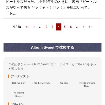
ビートルズだった。 小学6年生のときに、映画『ビートル
ズがやって来る ヤァ！ヤァ！ヤァ！』を観にいって、
「お…
4 / 68
<<
<
...
2
3
4
5
6
...
>
>>
Album Sweet で体験する
この記事から — Album Sweet でアーティストとアルバムをもっ
と楽しもう
アーティスト
Bob Geldof
Freddie Mercury
Queen
The Boomtown
Rats
The Rolling
Stones
アルバム