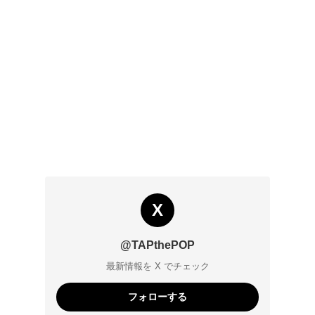
X
@TAPthePOP
最新情報を X でチェック
フォローする