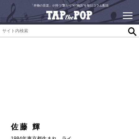
「本物の音楽」が持つ“繋がり”や“物語”を毎日コラム配信
佐藤 輝
1984年東京都生まれ。ライ