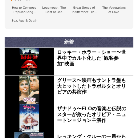
How to Compose
Loudmouth: The
Great Songs of
The Vegetarians
Popular Songs
Best of Bob
Indifference: The
of Love
That Will Sell
Geldof & The
Anthology 1986–
Sex, Age & Death
Boomtown Rats
2001
新着
ロッキー・ホラー・ショー〜世
界中でカルト化した“観客参
加”映画
グリース〜映画もサントラ盤も
大ヒットしたトラボルタとオリ
ビアの共演作
ザナドゥ〜ELOの音楽と伝説の
スターが救ったオリビア・ニュ
ートン＝ジョン主演作
レッキング・クルーの一員から