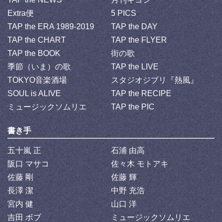
Extra便
5 PICS
TAP the ERA 1989-2019
TAP the DAY
TAP the CHART
TAP the FLYER
TAP the BOOK
街の歌
季節（いま）の歌
TAP the LIVE
TOKYO音楽酒場
スタジオジブリ『熱風』
SOUL is ALIVE
TAP the RECIPE
ミュージックソムリエ
TAP the PIC
書き手
五十嵐 正
石浦 由高
阪口 マサコ
佐々木 モトアキ
佐藤 剛
佐藤 輝
長澤 潔
中野 充浩
宮内 健
山口 洋
吉田 ボブ
ミュージックソムリエ