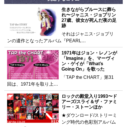
生きながらブルースに葬ら
れ〜ジャニス・ジョプリン
27歳、彼女が死んだ夜の足
跡
それはジャニス･ジョプリ
ンの遺作となったアルバム『PEARL…
1971年はジョン・レノンが
「Imagine」を、マーヴィ
ン・ゲイが「What’s
Going On」を歌った
「TAP the CHART」第31
回は、1971年を取り上…
ロックの殿堂入り1993〜ド
アーズ/スライ＆ザ・ファミ
リー・ストーンほか
★ダウンロード/ストリーミ
ング時代の色彩別アルバム