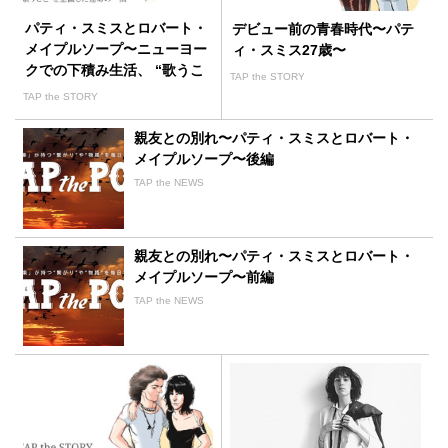
パティ・スミスとロバート・
デビュー前の青春時代〜パテ
メイプルソープ〜ニューヨー
ィ・スミス27歳〜
クでの下積み生活、 “歌うこ
TAP the STORY
と”を意識した運命の一曲
TAP the STORY
親友との別れ〜パティ・スミスとロバート・
メイプルソープ〜後編
TAP the NEWS
親友との別れ〜パティ・スミスとロバート・
メイプルソープ〜前編
TAP the NEWS