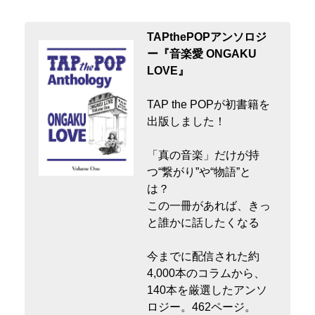
TAPthePOPアンソロジ
ー『音楽愛 ONGAKU
LOVE』
TAP the POPが初書籍を
出版しました！
「真の音楽」だけが持
つ“繋がり”や“物語”と
は？
この一冊があれば、きっ
と誰かに話したくなる
今までに配信された約
4,000本のコラムから、
140本を厳選したアンソ
ロジー。462ページ。