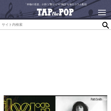
「本物の音楽」が持つ“繋がり”や“物語”を毎日コラム配信