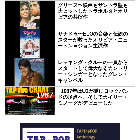
グリース〜映画もサントラ盤も
大ヒットしたトラボルタとオリ
ビアの共演作
ザナドゥ〜ELOの音楽と伝説の
スターが救ったオリビア・ニュ
ートン＝ジョン主演作
レッキング・クルーの一員から
スタートして偉大なるカントリ
ー・シンガーとなったグレン・
キャンベル
1987年はU2が遂にロックバン
ドの頂点へ、そしてカイリー・
ミノーグがデビューした