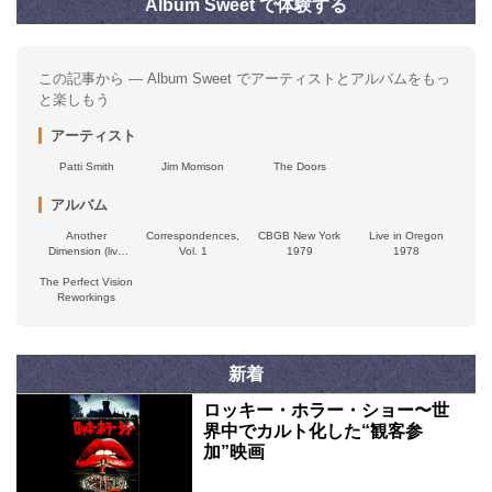
Album Sweet で体験する
この記事から — Album Sweet でアーティストとアルバムをもっ
と楽しもう
アーティスト
Patti Smith
Jim Morrison
The Doors
アルバム
Another
Correspondences,
CBGB New York
Live in Oregon
Dimension (live
Vol. 1
1979
1978
Los Angeles ’76)
The Perfect Vision
Reworkings
新着
ロッキー・ホラー・ショー〜世
界中でカルト化した“観客参
加”映画