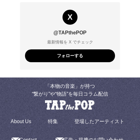
X
@TAPthePOP
最新情報を X でチェック
フォローする
「本物の音楽」が持つ
“繋がり”や“物語”を毎日コラム配信
About Us
特集
登場したアーティスト
Contact
広告・提携のお問い合わせ