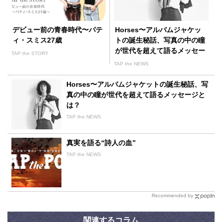
デビュー前の青春時代〜パテ
Horses〜アルバムジャケッ
ィ・スミス27歳
トの誕生秘話、写真の中の瞳
が世代を超えて語るメッセー
TAP the STORY
ジとは？〜
TAP the NEWS
Horses〜アルバムジャケットの誕生秘話、写
真の中の瞳が世代を超えて語るメッセージと
は？
TAP the NEWS
真実を語る“詩人の血”
TAP the NEWS
Recommended by
関連するコラム