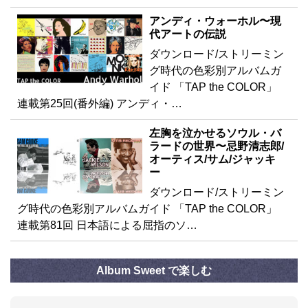
アンディ・ウォーホル〜現
代アートの伝説
ダウンロード/ストリーミン
グ時代の色彩別アルバムガ
イド 「TAP the COLOR」
連載第25回(番外編) アンディ・…
左胸を泣かせるソウル・バ
ラードの世界〜忌野清志郎/
オーティス/サム/ジャッキ
ー
ダウンロード/ストリーミン
グ時代の色彩別アルバムガイド 「TAP the COLOR」
連載第81回 日本語による屈指のソ…
Album Sweet で楽しむ