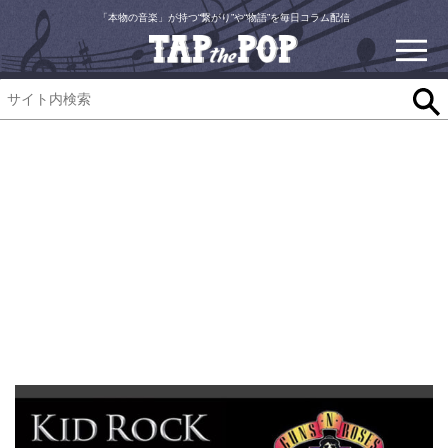
「本物の音楽」が持つ“繋がり”や“物語”を毎日コラム配信