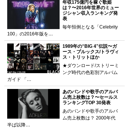
年収175億円を稼ぐ歌姫
は？〜2016年世界のミュー
ジシャン収入ランキング発
表
毎年恒例となる「Celebrity
100」の2016年版を…
1989年の“BIG 4”伝説〜ガ
ース・ブルックス/トラヴィ
ス・トリットほか
★ダウンロード/ストリーミ
ング時代の色彩別アルバム
ガイド 「…
あのバンドや歌手のアルバ
ム売上枚数は？〜セールス
ランキングTOP 30発表
あのバンドや歌手のアルバ
ム売上枚数は？ 2000年代
半ば以降…