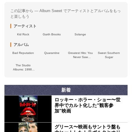
この記事から — Album Sweet でアーティストとアルバムをもっ
と楽しもう
アーティスト
Kid Rock
Garth Brooks
Solange
アルバム
Bad Reputation
Quarantine
Greatest Hits: You
Sweet Southern
Never Saw
Sugar
Coming
The Studio
Albums: 1998–
2012
新着
ロッキー・ホラー・ショー〜世
界中でカルト化した“観客参
加”映画
グリース〜映画もサントラ盤も