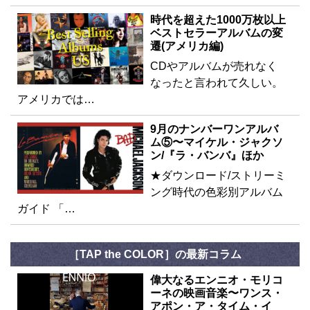
時代を超えた1000万枚以上
ベストセラーアルバムの変
遷(アメリカ編)
CDやアルバムが売れなく
なったと言われて久しい。
アメリカでは…
9月のナンバーワンアルバ
ム⑤〜マイケル・ジャクソ
ン/『ラ・バンバ』ほか
★ダウンロード/ストリーミ
ング時代の色彩別アルバム
ガイド 「…
［TAP the COLOR］の最新コラム
偉大なるエンニオ・モリコ
ーネの映画音楽〜ワンス・
アポン・ア・タイム・イ