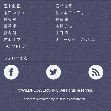
五十嵐 正
石浦 由高
阪口 マサコ
佐々木 モトアキ
佐藤 剛
佐藤 輝
長澤 潔
中野 充浩
宮内 健
山口 洋
吉田 ボブ
ミュージックソムリエ
TAP the POP
フォローする
©
WILDFLOWERS INC.
All rights reserved.
System supported by
tsukurun corporation..