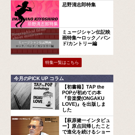
忌野清志郎特集
ミュージシャン伝記映
画特集〜ロック／バン
ド/カントリー編
特集一覧はこちら
今月のPICK UP コラム
【初書籍】TAP the
POPが初めての本
『音楽愛(ONGAKU
LOVE)』を出版しま
した
【萩原健一インタビュ
ー】原点回帰したこと
で進化を続けるショー