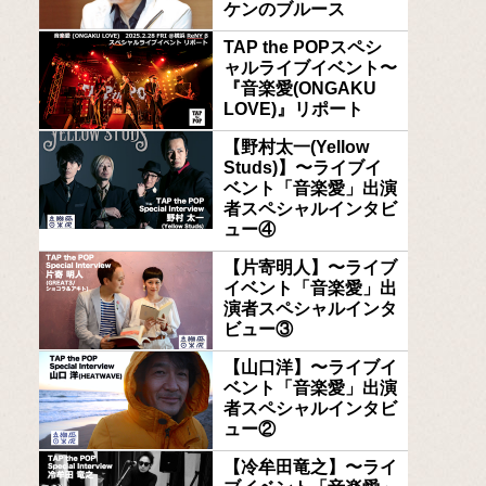
ケンのブルース
TAP the POPスペシ
ャルライブイベント〜
『音楽愛(ONGAKU
LOVE)』リポート
【野村太一(Yellow
Studs)】〜ライブイ
ベント「音楽愛」出演
者スペシャルインタビ
ュー④
【片寄明人】〜ライブ
イベント「音楽愛」出
演者スペシャルインタ
ビュー③
【山口洋】〜ライブイ
ベント「音楽愛」出演
者スペシャルインタビ
ュー②
【冷牟田竜之】〜ライ