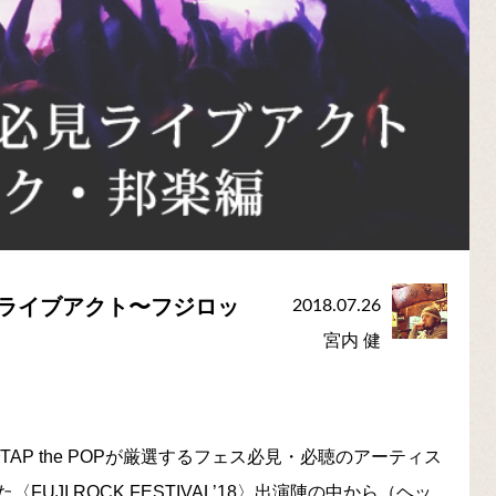
ス必見ライブアクト〜フジロッ
2018.07.26
宮内 健
P the POPが厳選するフェス必見・必聴のアーティス
JI ROCK FESTIVAL’18〉出演陣の中から（ヘッ