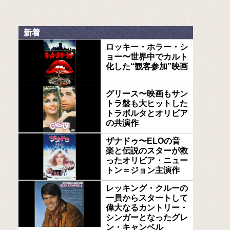
新着
ロッキー・ホラー・シ
ョー〜世界中でカルト
化した“観客参加”映画
グリース〜映画もサン
トラ盤も大ヒットした
トラボルタとオリビア
の共演作
ザナドゥ〜ELOの音
楽と伝説のスターが救
ったオリビア・ニュー
トン＝ジョン主演作
レッキング・クルーの
一員からスタートして
偉大なるカントリー・
シンガーとなったグレ
ン・キャンベル