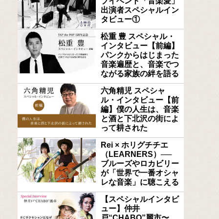
ブイベント「音楽愛」
出演者スペシャルイン
タビュー①
松重 豊 スペシャル・
インタビュー【前編】
パンクからはじまった
音楽遍歴と、音楽でつ
ながる家族の絆を語る
六角精児 スペシャ
ル・インタビュー【前
編】僕の人生は、音楽
と酒と下北沢の街によ
って耕された
Rei × ホリグチチエ
（LEARNERS）──
ブルーズやロカビリー
が「世界で一番オシャ
レな音楽」に聴こえる
【スペシャルインタビ
ュー】仲井
戸“CHABO”麗市〜