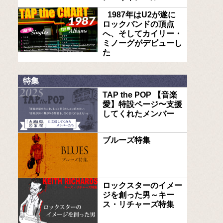
1987年はU2が遂に
ロックバンドの頂点
へ、そしてカイリー・
ミノーグがデビューし
た
特集
TAP the POP 【音楽
愛】特設ページ〜支援
してくれたメンバー
ブルーズ特集
ロックスターのイメー
ジを創った男～キー
ス・リチャーズ特集