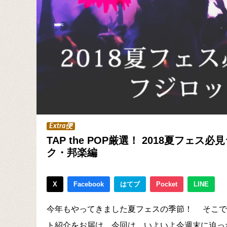
Extra便
TAP the POP厳選！ 2018夏フェ
ク・邦楽編
X
Facebook
はてブ
Pocket
LINE
今年もやってきました夏フェスの季節！ そこでTA
ト紹介をお届け。今回は、いよいよ今週末に迫った〈FU