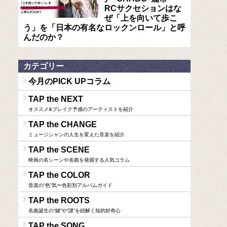
RCサクセションはな
ぜ「上を向いて歩こ
う」を「日本の有名なロックンロール」と呼
んだのか？
カテゴリー
今月のPICK UPコラム
TAP the NEXT
オススメ&ブレイク予感のアーティストを紹介
TAP the CHANGE
ミュージシャンの人生を変えた音楽を紹介
TAP the SCENE
映画の名シーンや名曲を発掘する人気コラム
TAP the COLOR
音楽の“色”気〜色彩別アルバムガイド
TAP the ROOTS
名曲誕生の“鍵”や“謎”を紐解く知的好奇心
TAP the SONG