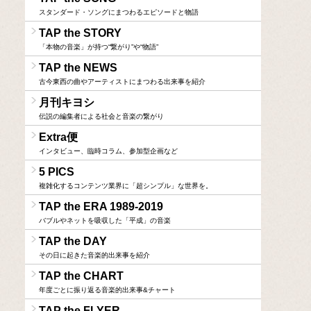
スタンダード・ソングにまつわるエピソードと物語
TAP the STORY
「本物の音楽」が持つ“繋がり”や“物語”
TAP the NEWS
古今東西の曲やアーティストにまつわる出来事を紹介
月刊キヨシ
伝説の編集者による社会と音楽の繋がり
Extra便
インタビュー、臨時コラム、参加型企画など
5 PICS
複雑化するコンテンツ業界に「超シンプル」な世界を。
TAP the ERA 1989-2019
バブルやネットを吸収した「平成」の音楽
TAP the DAY
その日に起きた音楽的出来事を紹介
TAP the CHART
年度ごとに振り返る音楽的出来事&チャート
TAP the FLYER