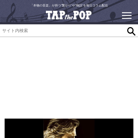
「本物の音楽」が持つ“繋がり”や“物語”を毎日コラム配信