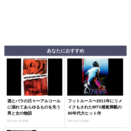
あなたにおすすめ
酒とバラの日々〜アルコール
フットルース〜2011年にリメ
に溺れてあらゆるものを失う
イクもされたMTV感覚満載の
男と女の物語
80年代大ヒット作
TAP the SCENE
TAP the SCENE