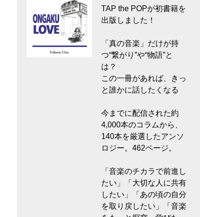
TAP the POPが初書籍を
出版しました！
「真の音楽」だけが持
つ“繋がり”や“物語”と
は？
この一冊があれば、きっ
と誰かに話したくなる
今までに配信された約
4,000本のコラムから、
140本を厳選したアンソ
ロジー。462ページ。
「音楽のチカラで前進し
たい」「大切な人に共有
したい」「あの頃の自分
を取り戻したい」「音楽