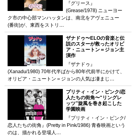
『グリース』
(Grease/1978) ニューヨー
ク市の中心部マンハッタンは、南北をアヴェニュー
(番街)が、東西をストリ…
ザナドゥ〜ELOの音楽と伝
説のスターが救ったオリビ
ア・ニュートン＝ジョン主
演作
『ザナドゥ』
(Xanadu/1980) 70年代半ばから80年代前半にかけて、
オリビア・ニュートン＝ジョンの人気は凄まじ…
プリティ・イン・ピンク/恋
人たちの街角〜“リングレ
ッツ”旋風を巻き起こした
学園映画
『プリティ・イン・ピンク/
恋人たちの街角』(Pretty in Pink/1986) 青春映画という
のは、描かれる登場人…