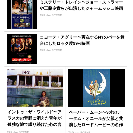
ミステリー・トレイン〜ジョー・ストラマー
や工藤夕貴らが出演したジャームッシュ映画
TAP the SCENE
コヨーテ・アグリー〜実在するNYのバーを舞
台にしたロック度99%映画
TAP the SCENE
イントゥ・ザ・ワイルド〜ア
ペーパー・ムーン〜9才のテ
ラスカの荒野に消えた青年が
ータム・オニールが父親と共
孤独な旅で綴り続けた心の言
演したロードムービーの名作
葉
TAP the SCENE
TAP the SCENE