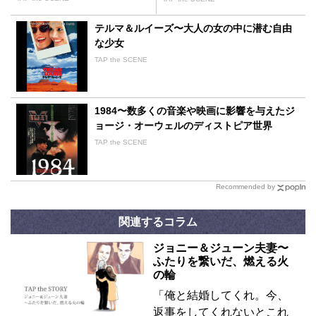
テルマ＆ルイーズ〜大人の女の中に潜む自由
な少女
TAP the SCENE
1984〜数多くの音楽や映画に影響を与えたジ
ョージ・オーウェルのディストピア世界
TAP the SCENE
Recommended by
関連するコラム
ジョニー＆ジューン夫妻〜
ふたりを繋いだ、燃える火
の輪
「俺と結婚してくれ。今、
返事をしてくれないとこれ