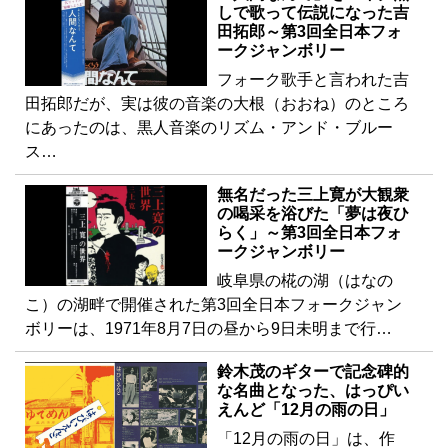
しで歌って伝説になった吉
田拓郎～第3回全日本フォ
ークジャンボリー
フォーク歌手と言われた吉
田拓郎だが、実は彼の音楽の大根（おおね）のところ
にあったのは、黒人音楽のリズム・アンド・ブルー
ス…
無名だった三上寛が大観衆
の喝采を浴びた「夢は夜ひ
らく」～第3回全日本フォ
ークジャンボリー
岐阜県の椛の湖（はなの
こ）の湖畔で開催された第3回全日本フォークジャン
ボリーは、1971年8月7日の昼から9日未明まで行…
鈴木茂のギターで記念碑的
な名曲となった、はっぴい
えんど「12月の雨の日」
「12月の雨の日」は、作