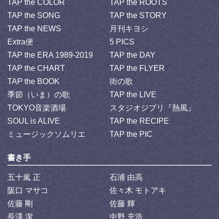
TAP the COLOR
TAP the ROOTS
TAP the SONG
TAP the STORY
TAP the NEWS
月刊キヨシ
Extra便
5 PICS
TAP the ERA 1989-2019
TAP the DAY
TAP the CHART
TAP the FLYER
TAP the BOOK
街の歌
季節（いま）の歌
TAP the LIVE
TOKYO音楽酒場
スタジオジブリ『熱風』
SOUL is ALIVE
TAP the RECIPE
ミュージックソムリエ
TAP the PIC
書き手
五十嵐 正
石浦 由高
阪口 マサコ
佐々木 モトアキ
佐藤 剛
佐藤 輝
長澤 潔
中野 充浩