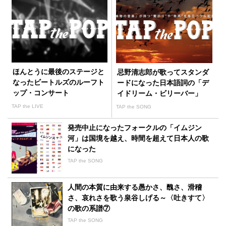
ほんとうに最後のステージと
忌野清志郎が歌ってスタンダ
なったビートルズのルーフト
ードになった日本語詞の「デ
ップ・コンサート
イドリーム・ビリーバー」
TAP the LIVE
TAP the SONG
発売中止になったフォークルの「イムジン
河」は国境を越え、時間を超えて日本人の歌
になった
TAP the SONG
人間の本質に由来する愚かさ、醜さ、滑稽
さ、哀れさを歌う泉谷しげる～〈吐きすて〉
の歌の系譜⑦
TAP the SONG