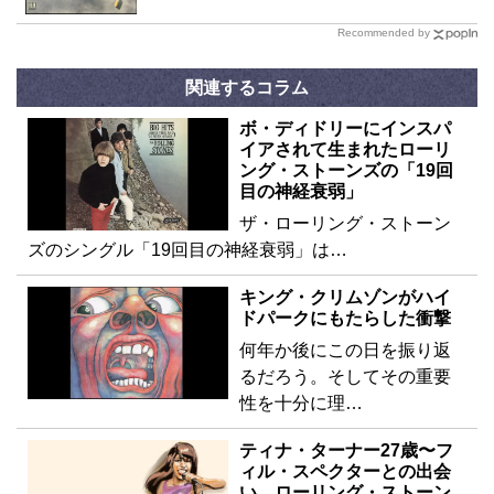
Recommended by
関連するコラム
ボ・ディドリーにインスパ
イアされて生まれたローリ
ング・ストーンズの「19回
目の神経衰弱」
ザ・ローリング・ストーン
ズのシングル「19回目の神経衰弱」は…
キング・クリムゾンがハイ
ドパークにもたらした衝撃
何年か後にこの日を振り返
るだろう。そしてその重要
性を十分に理…
ティナ・ターナー27歳〜フ
ィル・スペクターとの出会
い、ローリング・ストーン