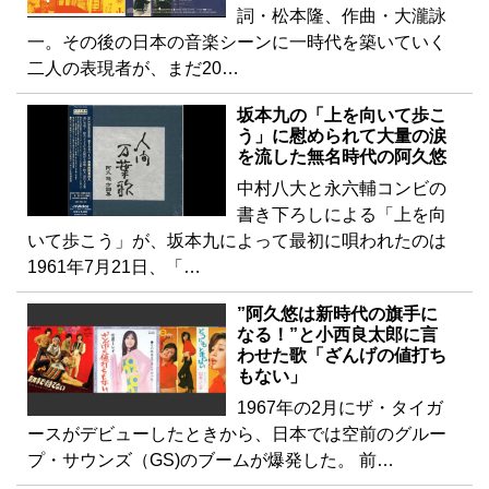
詞・松本隆、作曲・大瀧詠
一。その後の日本の音楽シーンに一時代を築いていく
二人の表現者が、まだ20…
坂本九の「上を向いて歩こ
う」に慰められて大量の涙
を流した無名時代の阿久悠
中村八大と永六輔コンビの
書き下ろしによる「上を向
いて歩こう」が、坂本九によって最初に唄われたのは
1961年7月21日、「…
”阿久悠は新時代の旗手に
なる！”と小西良太郎に言
わせた歌「ざんげの値打ち
もない」
1967年の2月にザ・タイガ
ースがデビューしたときから、日本では空前のグルー
プ・サウンズ（GS)のブームが爆発した。 前…