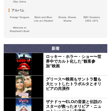
Glyn Johns
アルバム
Foreign Tongues
Black and Blue:
Shame, Shame,
BBC Sessions
Live at L’Abattoir
Shame
1963–1971
Welcome to
Shepherd’s Bush
新着
ロッキー・ホラー・ショー〜世
界中でカルト化した“観客参
加”映画
グリース〜映画もサントラ盤も
大ヒットしたトラボルタとオリ
ビアの共演作
ザナドゥ〜ELOの音楽と伝説の
スターが救ったオリビア・ニュ