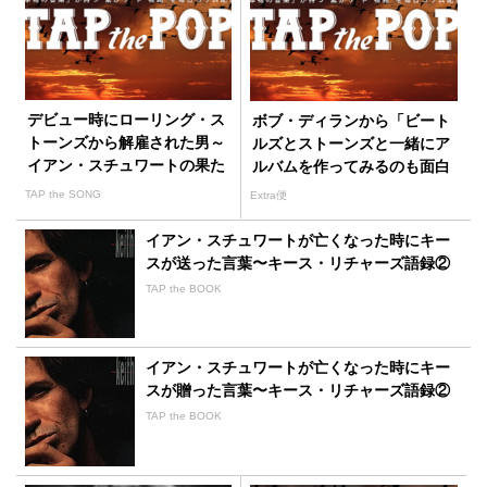
デビュー時にローリング・ス
ボブ・ディランから「ビート
トーンズから解雇された男～
ルズとストーンズと一緒にア
イアン・スチュワートの果た
ルバムを作ってみるのも面白
した偉大なる貢献
いと思っているんだけど」と
TAP the SONG
Extra便
切り出されたグリン・ジョン
ズ
イアン・スチュワートが亡くなった時にキー
スが送った言葉〜キース・リチャーズ語録②
TAP the BOOK
イアン・スチュワートが亡くなった時にキー
スが贈った言葉〜キース・リチャーズ語録②
TAP the BOOK