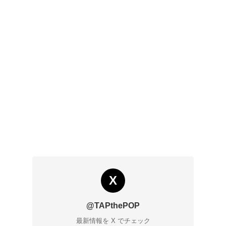
X
@TAPthePOP
最新情報を X でチェック