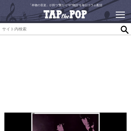
「本物の音楽」が持つ“繋がり”や“物語”を毎日コラム配信