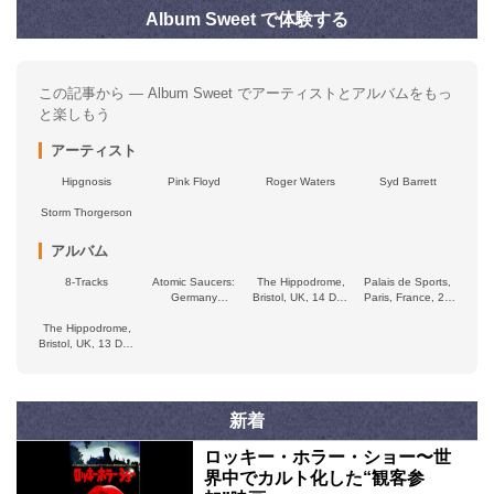
Album Sweet で体験する
この記事から — Album Sweet でアーティストとアルバムをもっ
と楽しもう
アーティスト
Hipgnosis
Pink Floyd
Roger Waters
Syd Barrett
Storm Thorgerson
アルバム
8‐Tracks
Atomic Saucers:
The Hippodrome,
Palais de Sports,
Germany
Bristol, UK, 14 Dec
Paris, France, 24
Broadcast 1970
1974
June 1974
The Hippodrome,
Bristol, UK, 13 Dec
1974
新着
ロッキー・ホラー・ショー〜世
界中でカルト化した“観客参