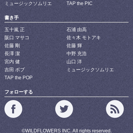
ミュージックソムリエ
TAP the PIC
書き手
五十嵐 正
石浦 由高
阪口 マサコ
佐々木 モトアキ
佐藤 剛
佐藤 輝
長澤 潔
中野 充浩
宮内 健
山口 洋
吉田 ボブ
ミュージックソムリエ
TAP the POP
フォローする
©
WILDFLOWERS INC.
All rights reserved.