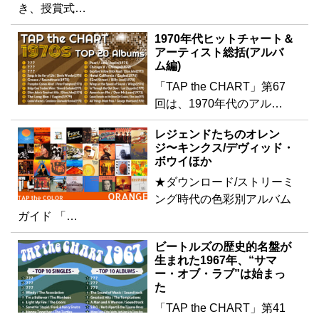
き、授賞式…
1970年代ヒットチャート＆
アーティスト総括(アルバ
ム編)
「TAP the CHART」第67
回は、1970年代のアル…
レジェンドたちのオレン
ジ〜キンクス/デヴィッド・
ボウイほか
★ダウンロード/ストリーミ
ング時代の色彩別アルバム
ガイド 「…
ビートルズの歴史的名盤が
生まれた1967年、“サマ
ー・オブ・ラブ”は始まっ
た
「TAP the CHART」第41