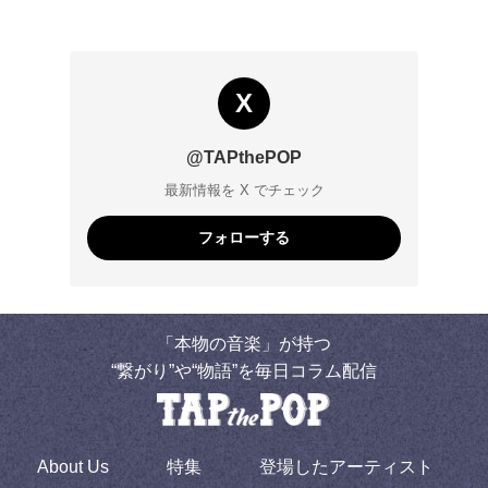
X
@TAPthePOP
最新情報を X でチェック
フォローする
「本物の音楽」が持つ
“繋がり”や“物語”を毎日コラム配信
About Us
特集
登場したアーティスト