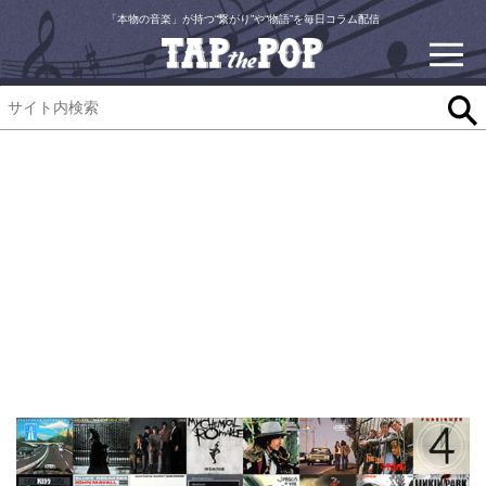
「本物の音楽」が持つ“繋がり”や“物語”を毎日コラム配信