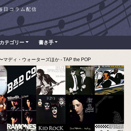
を毎日コラム配信
カテゴリー
書き手
ディ・ウォーターズほか - TAP the POP