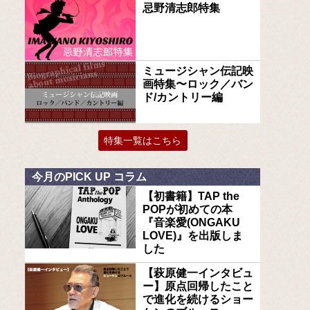
忌野清志郎特集
ミュージシャン伝記映
画特集〜ロック／バン
ド/カントリー編
特集一覧はこちら
今月のPICK UP コラム
【初書籍】TAP the
POPが初めての本
『音楽愛(ONGAKU
LOVE)』を出版しま
した
【萩原健一インタビュ
ー】原点回帰したこと
で進化を続けるショー