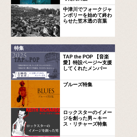
中津川でフォークジャ
ンボリーを始めて終わ
らせた笠木透の言葉
特集
TAP the POP 【音楽
愛】特設ページ〜支援
してくれたメンバー
ブルーズ特集
ロックスターのイメー
ジを創った男～キー
ス・リチャーズ特集