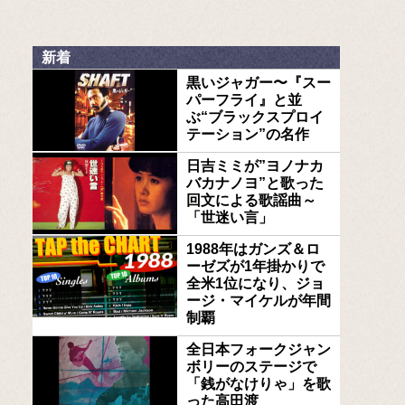
新着
黒いジャガー〜『スー
パーフライ』と並
ぶ“ブラックスプロイ
テーション”の名作
日吉ミミが”ヨノナカ
バカナノヨ”と歌った
回文による歌謡曲～
「世迷い言」
1988年はガンズ＆ロ
ーゼズが1年掛かりで
全米1位になり、ジョ
ージ・マイケルが年間
制覇
全日本フォークジャン
ボリーのステージで
「銭がなけりゃ」を歌
った高田渡