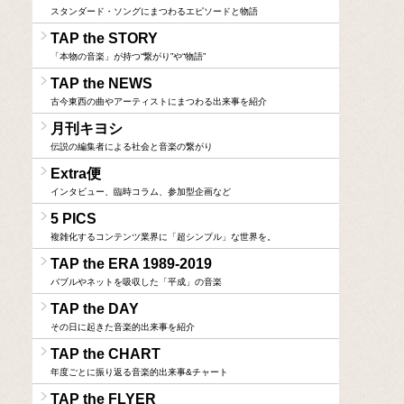
スタンダード・ソングにまつわるエピソードと物語
TAP the STORY
「本物の音楽」が持つ“繋がり”や“物語”
TAP the NEWS
古今東西の曲やアーティストにまつわる出来事を紹介
月刊キヨシ
伝説の編集者による社会と音楽の繋がり
Extra便
インタビュー、臨時コラム、参加型企画など
5 PICS
複雑化するコンテンツ業界に「超シンプル」な世界を。
TAP the ERA 1989-2019
バブルやネットを吸収した「平成」の音楽
TAP the DAY
その日に起きた音楽的出来事を紹介
TAP the CHART
年度ごとに振り返る音楽的出来事&チャート
TAP the FLYER