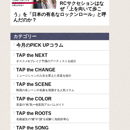
RCサクセションはな
ぜ「上を向いて歩こ
う」を「日本の有名なロックンロール」と呼
んだのか？
カテゴリー
今月のPICK UPコラム
TAP the NEXT
オススメ&ブレイク予感のアーティストを紹介
TAP the CHANGE
ミュージシャンの人生を変えた音楽を紹介
TAP the SCENE
映画の名シーンや名曲を発掘する人気コラム
TAP the COLOR
音楽の“色”気〜色彩別アルバムガイド
TAP the ROOTS
名曲誕生の“鍵”や“謎”を紐解く知的好奇心
TAP the SONG