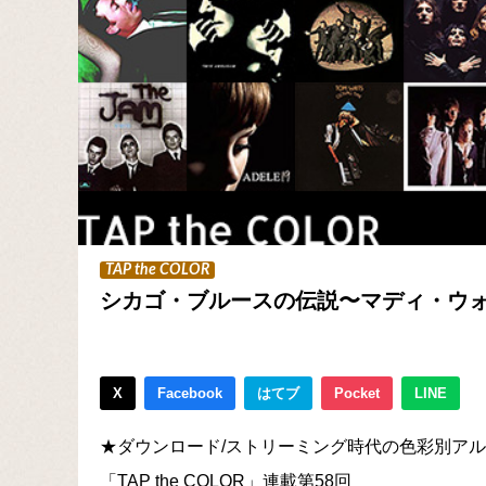
TAP the COLOR
シカゴ・ブルースの伝説〜マディ・ウ
X
Facebook
はてブ
Pocket
LINE
★ダウンロード/ストリーミング時代の色彩別ア
「TAP the COLOR」連載第58回