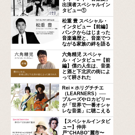
出演者スペシャルイン
タビュー①
松重 豊 スペシャル・
インタビュー【前編】
パンクからはじまった
音楽遍歴と、音楽でつ
ながる家族の絆を語る
六角精児 スペシャ
ル・インタビュー【前
編】僕の人生は、音楽
と酒と下北沢の街によ
って耕された
Rei × ホリグチチエ
（LEARNERS）──
ブルーズやロカビリー
が「世界で一番オシャ
レな音楽」に聴こえる
【スペシャルインタビ
ュー】仲井
戸“CHABO”麗市〜