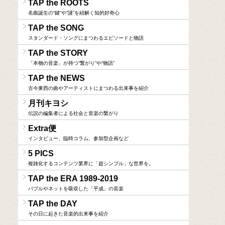
TAP the ROOTS
名曲誕生の“鍵”や“謎”を紐解く知的好奇心
TAP the SONG
スタンダード・ソングにまつわるエピソードと物語
TAP the STORY
「本物の音楽」が持つ“繋がり”や“物語”
TAP the NEWS
古今東西の曲やアーティストにまつわる出来事を紹介
月刊キヨシ
伝説の編集者による社会と音楽の繋がり
Extra便
インタビュー、臨時コラム、参加型企画など
5 PICS
複雑化するコンテンツ業界に「超シンプル」な世界を。
TAP the ERA 1989-2019
バブルやネットを吸収した「平成」の音楽
TAP the DAY
その日に起きた音楽的出来事を紹介