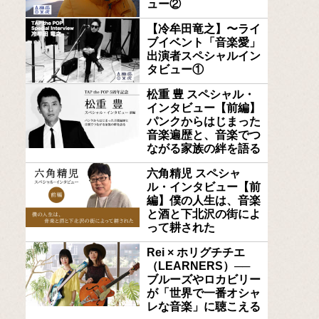
ュー②
【冷牟田竜之】〜ライ
ブイベント「音楽愛」
出演者スペシャルイン
タビュー①
松重 豊 スペシャル・
インタビュー【前編】
パンクからはじまった
音楽遍歴と、音楽でつ
ながる家族の絆を語る
六角精児 スペシャ
ル・インタビュー【前
編】僕の人生は、音楽
と酒と下北沢の街によ
って耕された
Rei × ホリグチチエ
（LEARNERS）──
ブルーズやロカビリー
が「世界で一番オシャ
レな音楽」に聴こえる