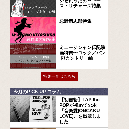
ジを創った男～キー
ス・リチャーズ特集
忌野清志郎特集
ミュージシャン伝記映
画特集〜ロック／バン
ド/カントリー編
特集一覧はこちら
今月のPICK UP コラム
【初書籍】TAP the
POPが初めての本
『音楽愛(ONGAKU
LOVE)』を出版しま
した