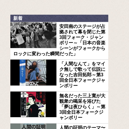
新着
安田南のステージが占
拠されて幕を閉じた第
3回フォーク・ジャン
ボリー～「日本の音楽
シーンがフォークから
ロックに変わった瞬間だった」
「人間なんて」をマイ
ク無しで歌って伝説に
なった吉田拓郎～第3
回全日本フォークジャ
ンボリー
無名だった三上寛が大
観衆の喝采を浴びた
「夢は夜ひらく」～第
3回全日本フォークジ
ャンボリー
人間の証明のテーマ〜