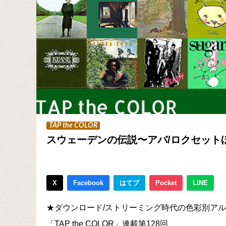
TAP the COLOR
スウェーデンの伝説〜アバ/ロクセット
X
Facebook
はてブ
Pocket
LINE
★ダウンロード/ストリーミング時代の色彩別ア
「TAP the COLOR」連載第128回