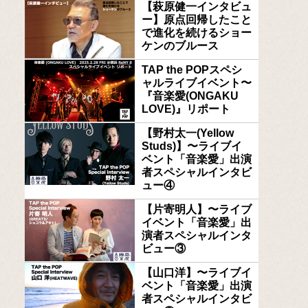
【萩原健一インタビュ
ー】原点回帰したこと
で進化を続けるショー
ケンのブルース
TAP the POPスペシ
ャルライブイベント〜
『音楽愛(ONGAKU
LOVE)』リポート
【野村太一(Yellow
Studs)】〜ライブイ
ベント「音楽愛」出演
者スペシャルインタビ
ュー④
【片寄明人】〜ライブ
イベント「音楽愛」出
演者スペシャルインタ
ビュー③
【山口洋】〜ライブイ
ベント「音楽愛」出演
者スペシャルインタビ