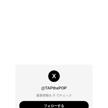
X
@TAPthePOP
最新情報を X でチェック
フォローする