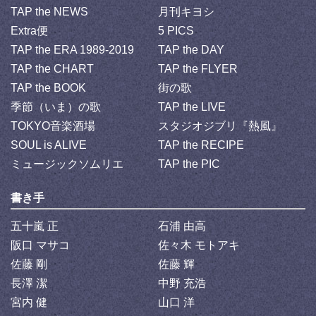
TAP the NEWS
月刊キヨシ
Extra便
5 PICS
TAP the ERA 1989-2019
TAP the DAY
TAP the CHART
TAP the FLYER
TAP the BOOK
街の歌
季節（いま）の歌
TAP the LIVE
TOKYO音楽酒場
スタジオジブリ『熱風』
SOUL is ALIVE
TAP the RECIPE
ミュージックソムリエ
TAP the PIC
書き手
五十嵐 正
石浦 由高
阪口 マサコ
佐々木 モトアキ
佐藤 剛
佐藤 輝
長澤 潔
中野 充浩
宮内 健
山口 洋