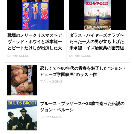
戦場のメリークリスマス〜デ
ダラス・バイヤーズクラブ〜
ヴィッド・ボウイと坂本龍一
たった一人の男が立ち上げた
とビートたけしが出演した大
未承認エイズ治療薬の密売組
島渚監督作品
織
TAP the SCENE
TAP the SCENE
恋しくて〜80年代の青春を魅了した“ジョン・
ヒューズ学園映画”のラスト作
TAP the SCENE
ブルース・ブラザース〜33歳で逝った伝説の
ジョン・ベルーシ
TAP the SCENE