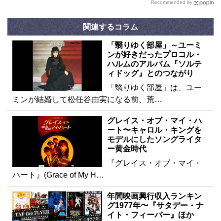
Recommended by
関連するコラム
「翳りゆく部屋」～ユーミ
ンが好きだったプロコル・
ハルムのアルバム『ソルテ
ィドッグ』とのつながり
「翳りゆく部屋」は、ユー
ミンが結婚して松任谷由実になる前、荒…
グレイス・オブ・マイ・ハ
ート〜キャロル・キングを
モデルにしたソングライタ
ー黄金時代
『グレイス・オブ・マイ・
ハート』(Grace of My H…
年間映画興行収入ランキン
グ1977年〜『サタデー・ナ
イト・フィーバー』ほか