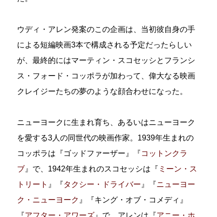
ウディ・アレン発案のこの企画は、当初彼自身の手
による短編映画3本で構成される予定だったらしい
が、最終的にはマーティン・スコセッシとフランシ
ス・フォード・コッポラが加わって、偉大なる映画
クレイジーたちの夢のような顔合わせになった。
ニューヨークに生まれ育ち、あるいはニューヨーク
を愛する3人の同世代の映画作家。1939年生まれの
コッポラは『ゴッドファーザー』『
コットンクラ
ブ
』で、1942年生まれのスコセッシは『
ミーン・ス
トリート
』『
タクシー・ドライバー
』『
ニューヨー
ク・ニューヨーク
』『キング・オブ・コメディ』
『
アフター・アワーズ
』で、アレンは『
アニー・ホ