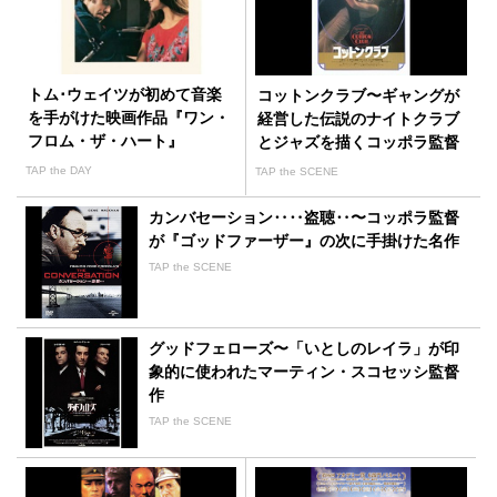
トム･ウェイツが初めて音楽
コットンクラブ〜ギャングが
を手がけた映画作品『ワン・
経営した伝説のナイトクラブ
フロム・ザ・ハート』
とジャズを描くコッポラ監督
作品
TAP the DAY
TAP the SCENE
カンバセーション‥‥盗聴‥〜コッポラ監督
が『ゴッドファーザー』の次に手掛けた名作
TAP the SCENE
グッドフェローズ〜「いとしのレイラ」が印
象的に使われたマーティン・スコセッシ監督
作
TAP the SCENE