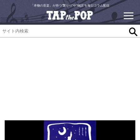
「本物の音楽」が持つ“繋がり”や“物語”を毎日コラム配信