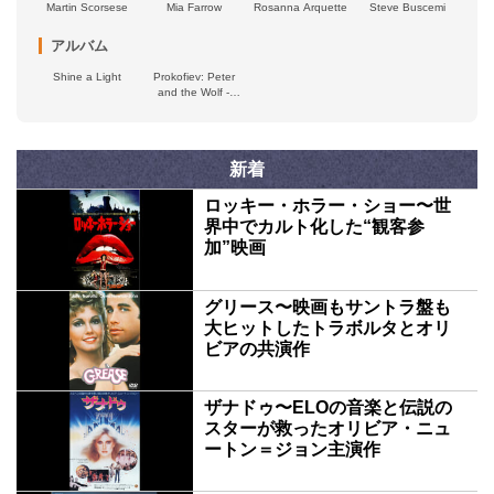
Martin Scorsese
Mia Farrow
Rosanna Arquette
Steve Buscemi
アルバム
Shine a Light
Prokofiev: Peter
and the Wolf -
Britten: The Young
Person's Guide to
the Orchestra
新着
ロッキー・ホラー・ショー〜世
界中でカルト化した“観客参
加”映画
グリース〜映画もサントラ盤も
大ヒットしたトラボルタとオリ
ビアの共演作
ザナドゥ〜ELOの音楽と伝説の
スターが救ったオリビア・ニュ
ートン＝ジョン主演作