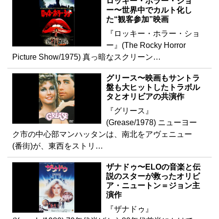
ロッキー・ホラー・ショ
ー〜世界中でカルト化し
た“観客参加”映画
『ロッキー・ホラー・ショ
ー』(The Rocky Horror
Picture Show/1975) 真っ暗なスクリーン…
グリース〜映画もサントラ
盤も大ヒットしたトラボル
タとオリビアの共演作
『グリース』
(Grease/1978) ニューヨー
ク市の中心部マンハッタンは、南北をアヴェニュー
(番街)が、東西をストリ…
ザナドゥ〜ELOの音楽と伝
説のスターが救ったオリビ
ア・ニュートン＝ジョン主
演作
『ザナドゥ』