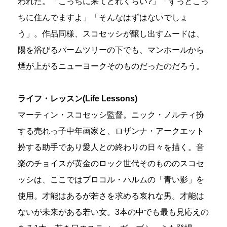
われた。「こっちに来てどれくらい?」「ずっとこっ
ちに住んでますよ」「そんなはずはないでしょ
う」。作品同様、スコセッシが醸し出すムードは、
陽を浴びるパームツリーの下でも、マンホールから
煙が上がるニューヨークそのものだったのだろう。
ライフ・レッスン(Life Lessons)
マーティン・スコセッシ監督。ニック・ノルティ扮
する売れっ子中年画家と、ロザンナ・アークエット
扮する助手であり愛人との終わりの日々を描く。音
楽のチョイスが黄金のロック世代そのもののスコセ
ッシは、ここではプロコル・ハルムの「青い影」を
使用。才能はあるが若さを求める哀れな男。才能は
ないが未来がある若い女。3本の中でも最も見応えの