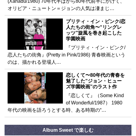
(Xanadu/1980) 70年代半ばから80年代前半にかけて、
オリビア・ニュートン＝ジョンの人気は凄まじ…
プリティ・イン・ピンク/恋
人たちの街角〜“リングレ
ッツ”旋風を巻き起こした
学園映画
『プリティ・イン・ピンク/
恋人たちの街角』(Pretty in Pink/1986) 青春映画という
のは、描かれる登場人…
恋しくて〜80年代の青春を
魅了した“ジョン・ヒュー
ズ学園映画”のラスト作
『恋しくて』（Some Kind
of Wonderful/1987） 1980
年代の映画を語ろうとする時、ある時期の“…
Album Sweet で楽しむ