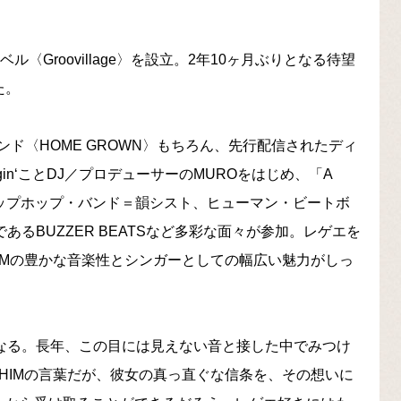
〈Groovillage〉を設立。2年10ヶ月ぶりとなる待望
た。
ド〈HOME GROWN〉もちろん、先行配信されたディ
Diggin‘ことDJ／プロデューサーのMUROをはじめ、「A
みせるヒップホップ・バンド＝韻シスト、ヒューマン・ビートボ
あるBUZZER BEATSなど多彩な面々が参加。レゲエを
IMの豊かな音楽性とシンガーとしての幅広い魅力がしっ
い音楽になる。長年、この目には見えない音と接した中でみつけ
HIMの言葉だが、彼女の真っ直ぐな信条を、その想いに