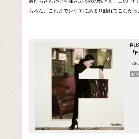
裏打ちされた心を揺さぶる歌の数々を、この『F
ちろん、これまでレゲエにあまり触れてこなかっ
PU
『F
（Gr
i