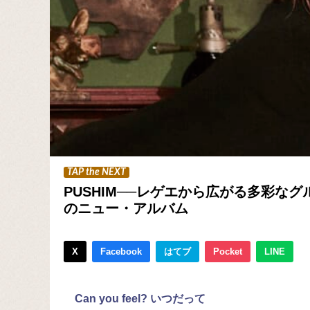
TAP the NEXT
PUSHIM──レゲエから広がる多彩な
のニュー・アルバム
X
Facebook
はてブ
Pocket
LINE
Can you feel? いつだって