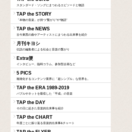
スタンダード・ソングにまつわるエピソードと物語
TAP the STORY
「本物の音楽」が持つ“繋がり”や“物語”
TAP the NEWS
古今東西の曲やアーティストにまつわる出来事を紹介
月刊キヨシ
伝説の編集者による社会と音楽の繋がり
Extra便
インタビュー、臨時コラム、参加型企画など
5 PICS
複雑化するコンテンツ業界に「超シンプル」な世界を。
TAP the ERA 1989-2019
バブルやネットを吸収した「平成」の音楽
TAP the DAY
その日に起きた音楽的出来事を紹介
TAP the CHART
年度ごとに振り返る音楽的出来事&チャート
TAP the FLYER