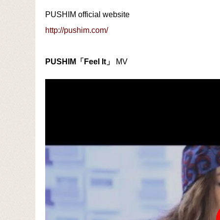
PUSHIM official website
http://pushim.com/
PUSHIM「Feel It」
MV