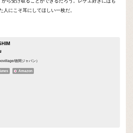
』から受け取ることができるだろう。レゲエ好きにはも
た人にこそ耳にしてほしい一枚だ。
SHIM
』
oovillage/徳間ジャパン）
Tunes
Amazon