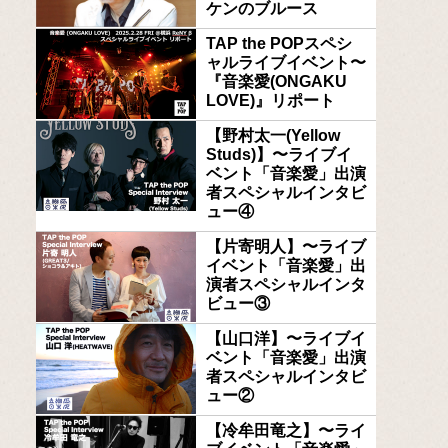
ケンのブルース
TAP the POPスペシ
ャルライブイベント〜
『音楽愛(ONGAKU
LOVE)』リポート
【野村太一(Yellow
Studs)】〜ライブイ
ベント「音楽愛」出演
者スペシャルインタビ
ュー④
【片寄明人】〜ライブ
イベント「音楽愛」出
演者スペシャルインタ
ビュー③
【山口洋】〜ライブイ
ベント「音楽愛」出演
者スペシャルインタビ
ュー②
【冷牟田竜之】〜ライ