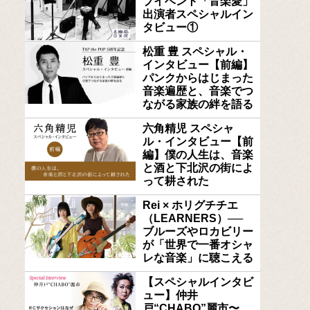
ブイベント「音楽愛」
出演者スペシャルイン
タビュー①
松重 豊 スペシャル・
インタビュー【前編】
パンクからはじまった
音楽遍歴と、音楽でつ
ながる家族の絆を語る
六角精児 スペシャ
ル・インタビュー【前
編】僕の人生は、音楽
と酒と下北沢の街によ
って耕された
Rei × ホリグチチエ
（LEARNERS）──
ブルーズやロカビリー
が「世界で一番オシャ
レな音楽」に聴こえる
【スペシャルインタビ
ュー】仲井
戸“CHABO”麗市〜