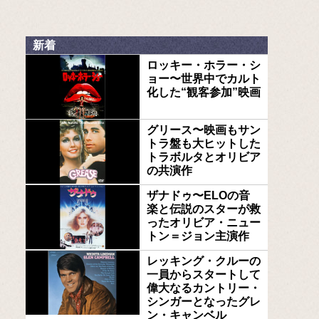
新着
ロッキー・ホラー・シ
ョー〜世界中でカルト
化した“観客参加”映画
グリース〜映画もサン
トラ盤も大ヒットした
トラボルタとオリビア
の共演作
ザナドゥ〜ELOの音
楽と伝説のスターが救
ったオリビア・ニュー
トン＝ジョン主演作
レッキング・クルーの
一員からスタートして
偉大なるカントリー・
シンガーとなったグレ
ン・キャンベル