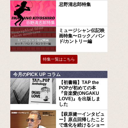
忌野清志郎特集
ミュージシャン伝記映
画特集〜ロック／バン
ド/カントリー編
特集一覧はこちら
今月のPICK UP コラム
【初書籍】TAP the
POPが初めての本
『音楽愛(ONGAKU
LOVE)』を出版しま
した
【萩原健一インタビュ
ー】原点回帰したこと
で進化を続けるショー