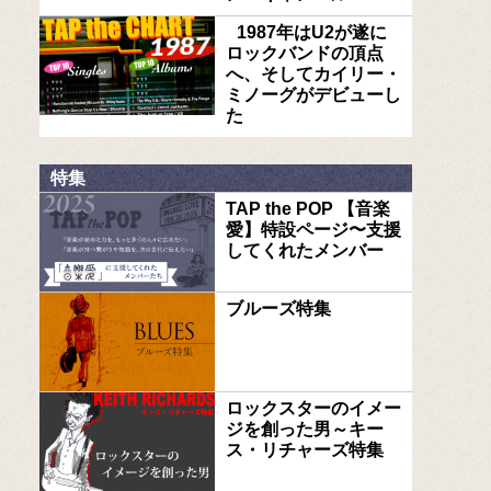
1987年はU2が遂に
ロックバンドの頂点
へ、そしてカイリー・
ミノーグがデビューし
た
特集
TAP the POP 【音楽
愛】特設ページ〜支援
してくれたメンバー
ブルーズ特集
ロックスターのイメー
ジを創った男～キー
ス・リチャーズ特集