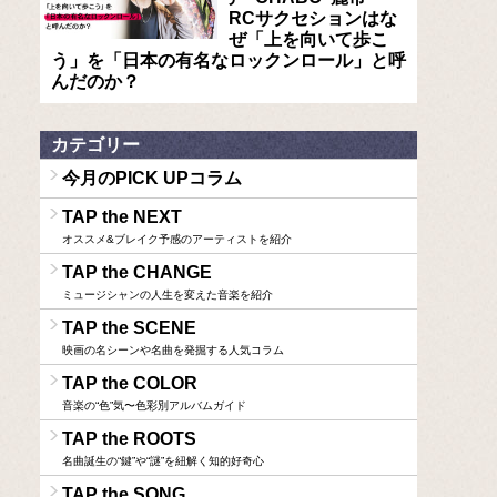
RCサクセションはな
ぜ「上を向いて歩こ
う」を「日本の有名なロックンロール」と呼
んだのか？
カテゴリー
今月のPICK UPコラム
TAP the NEXT
オススメ&ブレイク予感のアーティストを紹介
TAP the CHANGE
ミュージシャンの人生を変えた音楽を紹介
TAP the SCENE
映画の名シーンや名曲を発掘する人気コラム
TAP the COLOR
音楽の“色”気〜色彩別アルバムガイド
TAP the ROOTS
名曲誕生の“鍵”や“謎”を紐解く知的好奇心
TAP the SONG