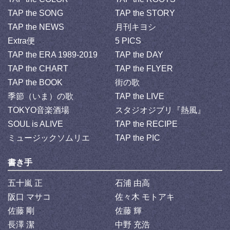
TAP the SONG
TAP the STORY
TAP the NEWS
月刊キヨシ
Extra便
5 PICS
TAP the ERA 1989-2019
TAP the DAY
TAP the CHART
TAP the FLYER
TAP the BOOK
街の歌
季節（いま）の歌
TAP the LIVE
TOKYO音楽酒場
スタジオジブリ『熱風』
SOUL is ALIVE
TAP the RECIPE
ミュージックソムリエ
TAP the PIC
書き手
五十嵐 正
石浦 由高
阪口 マサコ
佐々木 モトアキ
佐藤 剛
佐藤 輝
長澤 潔
中野 充浩