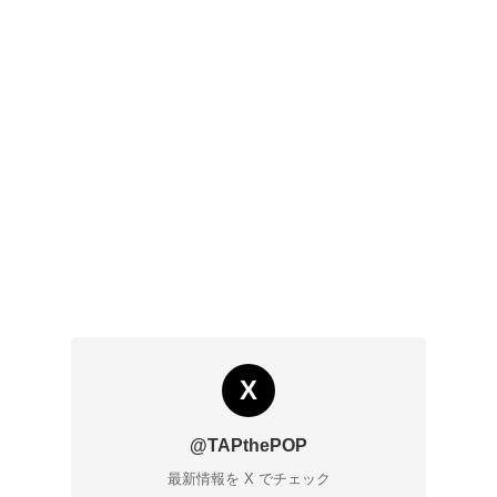
X
@TAPthePOP
最新情報を X でチェック