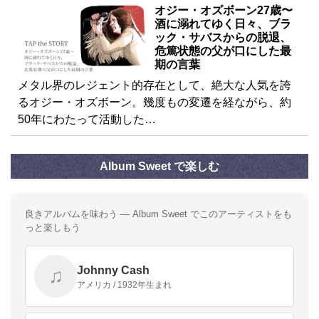
オジー・オズボーン27歳〜
酒に溺れてゆく日々、ブラ
ック・サバスからの脱退、
危篤状態の父が口にした最
期の言葉
メタル界のレジェント的存在として、絶大な人気を誇
るオジー・オズボーン。幾度もの変遷を経ながら、約
50年にわたって活動した…
Album Sweet で楽しむ
良きアルバムを味わう — Album Sweet でこのアーティストをも
っと楽しもう
Johnny Cash
♫
アメリカ / 1932年生まれ