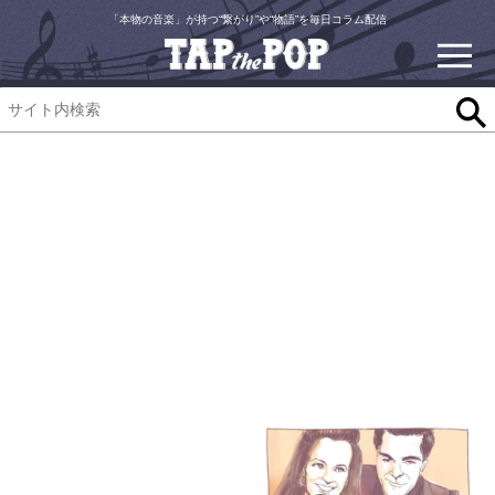
「本物の音楽」が持つ“繋がり”や“物語”を毎日コラム配信