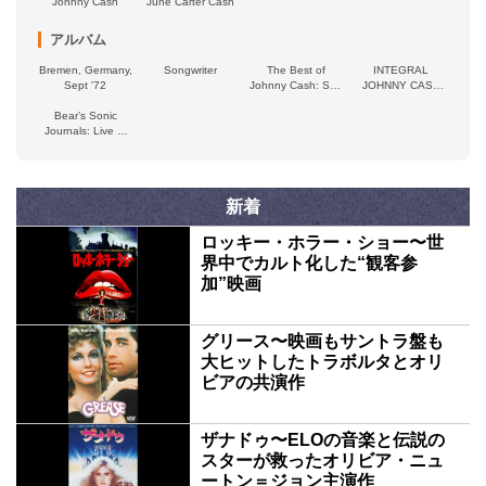
Johnny Cash
June Carter Cash
アルバム
Bremen, Germany,
Songwriter
The Best of
INTEGRAL
Sept '72
Johnny Cash: Sun
JOHNNY CASH
Records
1954 - 1962
Bear’s Sonic
Essentials
Journals: Live at
the Carousel
Ballroom, April 24,
1968
新着
ロッキー・ホラー・ショー〜世
界中でカルト化した“観客参
加”映画
グリース〜映画もサントラ盤も
大ヒットしたトラボルタとオリ
ビアの共演作
ザナドゥ〜ELOの音楽と伝説の
スターが救ったオリビア・ニュ
ートン＝ジョン主演作