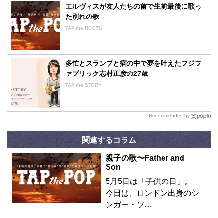
エルヴィスが友人たちの前で生前最後に歌っ
た別れの歌
TAP the ROOTS
多忙とスランプと病の中で夢を叶えたフジフ
ァブリック志村正彦の27歳
TAP the STORY
Recommended by
関連するコラム
親子の歌〜Father and
Son
5月5日は「子供の日」。
今日は、ロンドン出身のシ
ンガー・ソ…