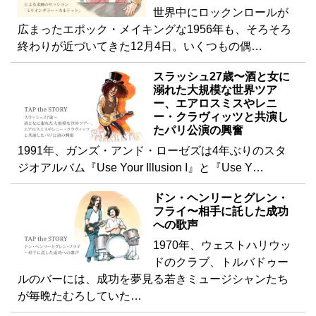
世界中にロックンロールが
広まったエポック・メイキングな1956年も、そろそろ
終わりが近づいてきた12月4日。いくつもの偶…
スラッシュ27歳〜酒と女に
溺れた大規模な世界ツア
ー、エアロスミスやレニ
ー・クラヴィッツと共演し
たパリ公演の興奮
1991年、ガンズ・アンド・ローゼズは4年ぶりのスタ
ジオアルバム『Use Your Illusion I』と『Use Y…
ドン・ヘンリーとグレン・
フライ〜相手に託した成功
への歌声
1970年、ウェストハリウッ
ドのクラブ、トルバドゥー
ルのバーには、成功を夢見る若きミュージシャンたち
が毎晩たむろしていた…