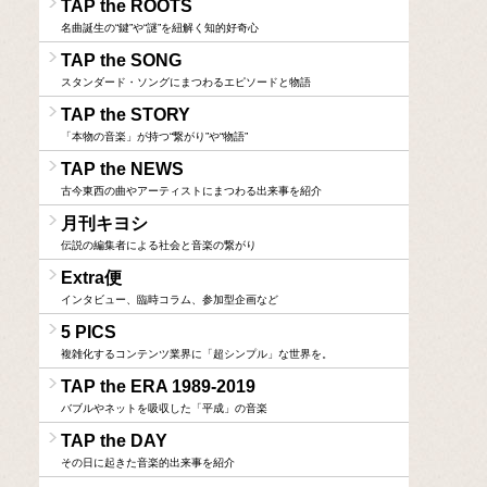
TAP the ROOTS
名曲誕生の“鍵”や“謎”を紐解く知的好奇心
TAP the SONG
スタンダード・ソングにまつわるエピソードと物語
TAP the STORY
「本物の音楽」が持つ“繋がり”や“物語”
TAP the NEWS
古今東西の曲やアーティストにまつわる出来事を紹介
月刊キヨシ
伝説の編集者による社会と音楽の繋がり
Extra便
インタビュー、臨時コラム、参加型企画など
5 PICS
複雑化するコンテンツ業界に「超シンプル」な世界を。
TAP the ERA 1989-2019
バブルやネットを吸収した「平成」の音楽
TAP the DAY
その日に起きた音楽的出来事を紹介