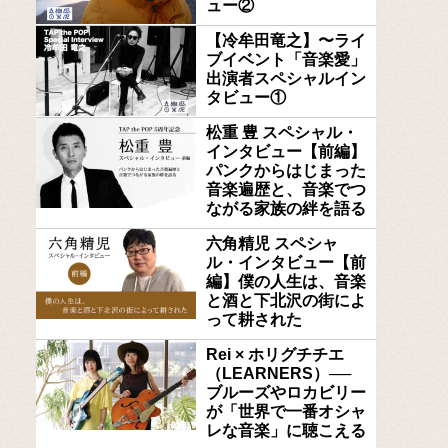
ュー②
【冷牟田竜之】〜ライ
ブイベント「音楽愛」
出演者スペシャルイン
タビュー①
松重 豊 スペシャル・
インタビュー【前編】
パンクからはじまった
音楽遍歴と、音楽でつ
ながる家族の絆を語る
六角精児 スペシャ
ル・インタビュー【前
編】僕の人生は、音楽
と酒と下北沢の街によ
って耕された
Rei × ホリグチチエ
（LEARNERS）──
ブルーズやロカビリー
が「世界で一番オシャ
レな音楽」に聴こえる