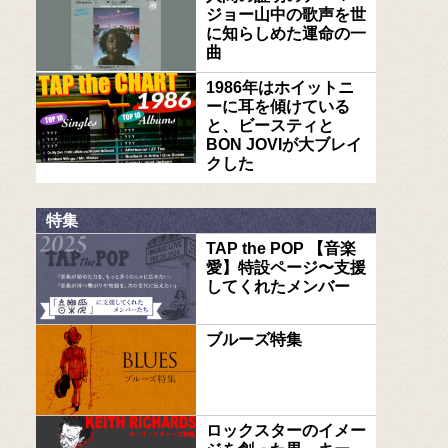
ジョー山中の歌声を世
に知らしめた運命の一
曲
1986年はホイットニ
ーに耳を傾けている
と、ビースティと
BON JOVIが大ブレイ
クした
特集
TAP the POP 【音楽
愛】特設ページ〜支援
してくれたメンバー
ブルーズ特集
ロックスターのイメー