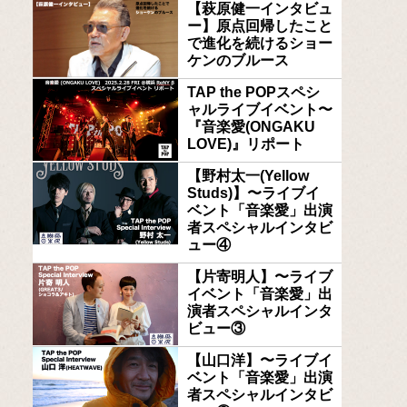
【萩原健一インタビュ
ー】原点回帰したこと
で進化を続けるショー
ケンのブルース
TAP the POPスペシ
ャルライブイベント〜
『音楽愛(ONGAKU
LOVE)』リポート
【野村太一(Yellow
Studs)】〜ライブイ
ベント「音楽愛」出演
者スペシャルインタビ
ュー④
【片寄明人】〜ライブ
イベント「音楽愛」出
演者スペシャルインタ
ビュー③
【山口洋】〜ライブイ
ベント「音楽愛」出演
者スペシャルインタビ