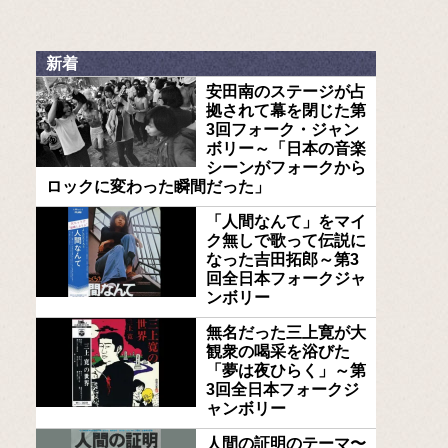
新着
安田南のステージが占
拠されて幕を閉じた第
3回フォーク・ジャン
ボリー～「日本の音楽
シーンがフォークから
ロックに変わった瞬間だった」
「人間なんて」をマイ
ク無しで歌って伝説に
なった吉田拓郎～第3
回全日本フォークジャ
ンボリー
無名だった三上寛が大
観衆の喝采を浴びた
「夢は夜ひらく」～第
3回全日本フォークジ
ャンボリー
人間の証明のテーマ〜