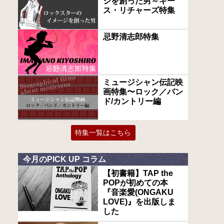
ジを創った男～キー
ス・リチャーズ特集
忌野清志郎特集
ミュージシャン伝記映
画特集〜ロック／バン
ド/カントリー編
特集一覧はこちら
今月のPICK UP コラム
【初書籍】TAP the
POPが初めての本
『音楽愛(ONGAKU
LOVE)』を出版しま
した