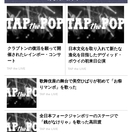
クラプトンの復活を願って開
日本文化を取り入れて新たな
催されたレインボー・コンサ
進化を目指したデヴィッド・
ート
ボウイの初来日公演
TAP the LIVE
TAP the LIVE
歌舞伎座の舞台で美空ひばりが初めて「お祭
りマンボ」を歌った
TAP the LIVE
全日本フォークジャンボリーのステージで
「銭がなけりゃ」を歌った高田渡
TAP the LIVE