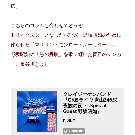
房）
こちらのコラムも合わせてどうぞ
トリックスターとなった小説家、野坂昭如のために
作られた「マリリン・モンロー・ノーリターン」
野坂昭如の「黒の舟唄」を歌い継いだ盲目のシンガ
ー、長谷川きよし
クレイジーケンバンド
『CKBライヴ 青山246深
夜族の夜 ～ Special
Guest 野坂昭如』
P-VINE
Amazon