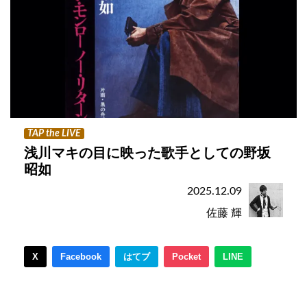
TAP the LIVE
浅川マキの目に映った歌手としての野坂
昭如
2025.12.09
佐藤 輝
X
Facebook
はてブ
Pocket
LINE