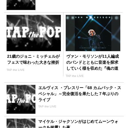
21歳のジョニ・ミッチェルが
ヴァン・モリソンが11人編成
フェスで味わった大きな挫折
のバンドとともに音楽を探求
していく様を収めた『魂の道
TAP the LIVE
のり』
TAP the LIVE
エルヴィス ・プレスリー「68 カムバック・ス
ペシャル」～完全復活を果たした７年ぶりの
ライブ
TAP the LIVE
マイケル・ジャクソンがはじめてムーンウォ
ークを披露した夜