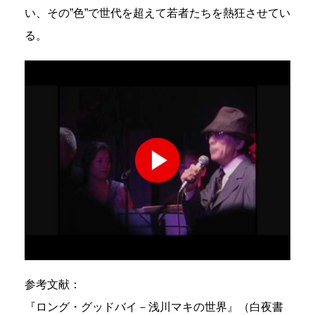
い、その”色”で世代を超えて若者たちを熱狂させてい
る。
参考文献：
『ロング・グッドバイ－浅川マキの世界』（白夜書