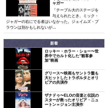
ャガー
「テーブル大のステージを
与えられたとき、ミック・
ジャガーの右にでる者はいなかった。ジェイムズ・ブ
ラウンは別かもしれないが…
新着
ロッキー・ホラー・ショー〜世
界中でカルト化した“観客参
加”映画
グリース〜映画もサントラ盤も
大ヒットしたトラボルタとオリ
ビアの共演作
ザナドゥ〜ELOの音楽と伝説の
スターが救ったオリビア・ニュ
ートン＝ジョン主演作