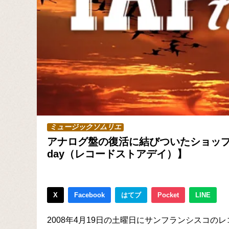
ミュージックソムリエ
アナログ盤の復活に結びついたショップ発の祭
day（レコードストアデイ）】
X
Facebook
はてブ
Pocket
LINE
2008年4月19日の土曜日にサンフランシスコ