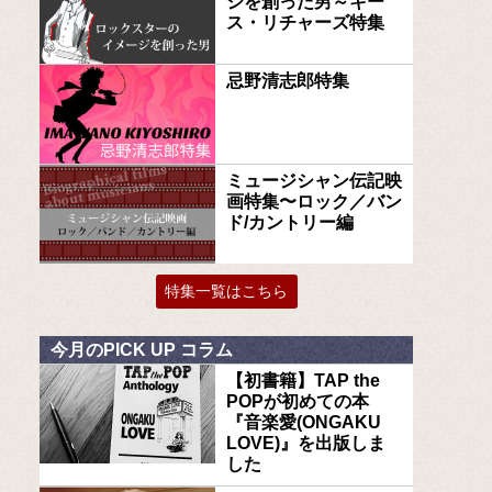
ジを創った男～キー
ス・リチャーズ特集
忌野清志郎特集
ミュージシャン伝記映
画特集〜ロック／バン
ド/カントリー編
特集一覧はこちら
今月のPICK UP コラム
【初書籍】TAP the
POPが初めての本
『音楽愛(ONGAKU
LOVE)』を出版しま
した