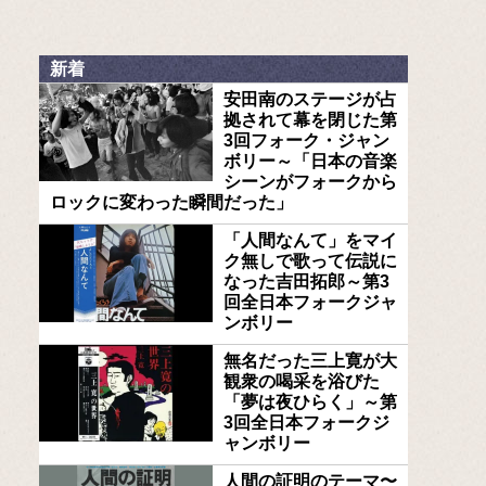
新着
安田南のステージが占
拠されて幕を閉じた第
3回フォーク・ジャン
ボリー～「日本の音楽
シーンがフォークから
ロックに変わった瞬間だった」
「人間なんて」をマイ
ク無しで歌って伝説に
なった吉田拓郎～第3
回全日本フォークジャ
ンボリー
無名だった三上寛が大
観衆の喝采を浴びた
「夢は夜ひらく」～第
3回全日本フォークジ
ャンボリー
人間の証明のテーマ〜