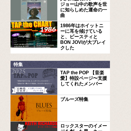
ジョー山中の歌声を世
に知らしめた運命の一
曲
1986年はホイットニ
ーに耳を傾けている
と、ビースティと
BON JOVIが大ブレイ
クした
特集
TAP the POP 【音楽
愛】特設ページ〜支援
してくれたメンバー
ブルーズ特集
ロックスターのイメー