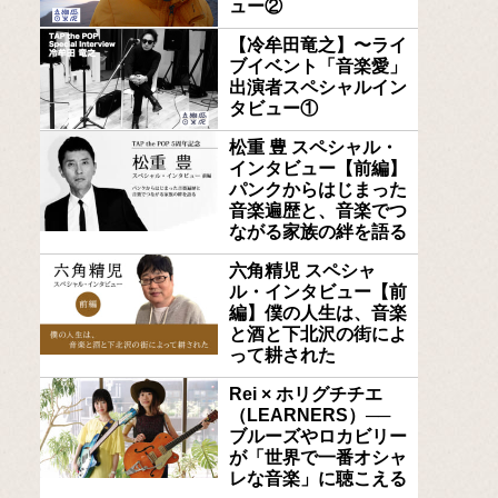
ュー②
【冷牟田竜之】〜ライ
ブイベント「音楽愛」
出演者スペシャルイン
タビュー①
松重 豊 スペシャル・
インタビュー【前編】
パンクからはじまった
音楽遍歴と、音楽でつ
ながる家族の絆を語る
六角精児 スペシャ
ル・インタビュー【前
編】僕の人生は、音楽
と酒と下北沢の街によ
って耕された
Rei × ホリグチチエ
（LEARNERS）──
ブルーズやロカビリー
が「世界で一番オシャ
レな音楽」に聴こえる