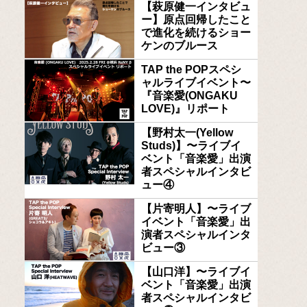
【萩原健一インタビュ
ー】原点回帰したこと
で進化を続けるショー
ケンのブルース
TAP the POPスペシ
ャルライブイベント〜
『音楽愛(ONGAKU
LOVE)』リポート
【野村太一(Yellow
Studs)】〜ライブイ
ベント「音楽愛」出演
者スペシャルインタビ
ュー④
【片寄明人】〜ライブ
イベント「音楽愛」出
演者スペシャルインタ
ビュー③
【山口洋】〜ライブイ
ベント「音楽愛」出演
者スペシャルインタビ