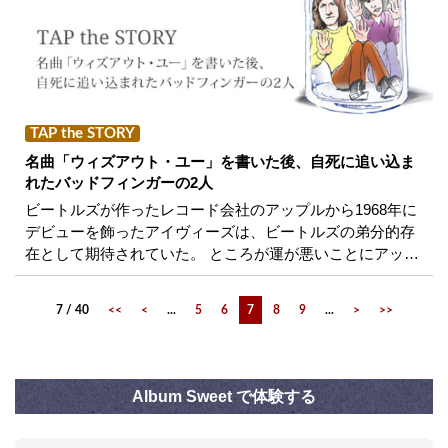
TAP the STORY
名曲「ウィズアウト・ユー」を書いた後、自死に追い込ま
れたバッドフィンガーの2人
ビートルズが作ったレコード会社のアップルから1968年に
デビューを飾ったアイヴィーズは、ビートルズの弟分的存
在として期待されていた。 ところが運が悪いことにアッ…
7 / 40
<<
<
...
5
6
7
8
9
...
>
>>
Album Sweet で体験する