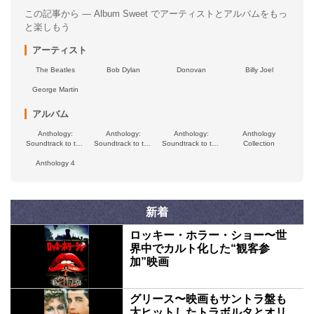
この記事から — Album Sweet でアーティストとアルバムをもっ
と楽しもう
アーティスト
The Beatles
Bob Dylan
Donovan
Billy Joel
George Martin
アルバム
Anthology:
Anthology:
Anthology:
Anthology
Soundtrack to the
Soundtrack to the
Soundtrack to the
Collection
Disney+ Series
Disney+ Series
Disney+ Series
(Episodes 7-9)
Anthology 4
(Episodes 4-6)
(Episodes 1-3)
新着
ロッキー・ホラー・ショー〜世
界中でカルト化した“観客参
加”映画
グリース〜映画もサントラ盤も
大ヒットしたトラボルタとオリ