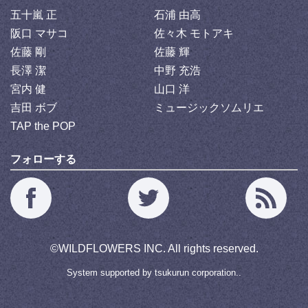
五十嵐 正
石浦 由高
阪口 マサコ
佐々木 モトアキ
佐藤 剛
佐藤 輝
長澤 潔
中野 充浩
宮内 健
山口 洋
吉田 ボブ
ミュージックソムリエ
TAP the POP
フォローする
©
WILDFLOWERS INC.
All rights reserved.
System supported by
tsukurun corporation..