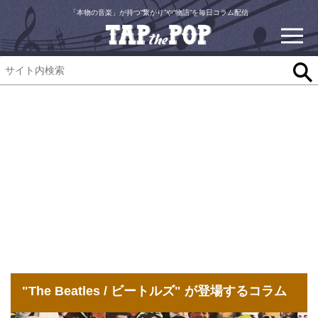
「本物の音楽」が持つ“繋がり”や“物語”を毎日コラム配信
"The Beatles / ビートルズ" が登場するコラム