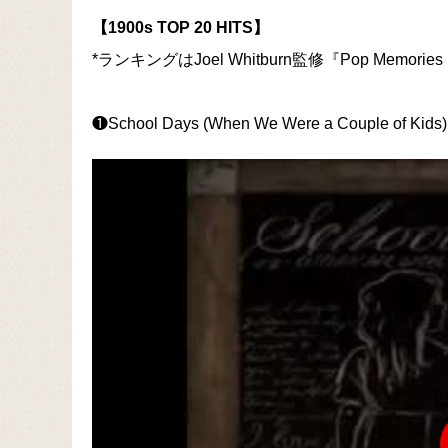
【1900s TOP 20 HITS】
*ランキングはJoel Whitburn監修『Pop Memo
❶School Days (When We Were a Couple of Kids) 