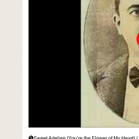
❺Sweet Adeline (You’re the Flower of My Heart) /