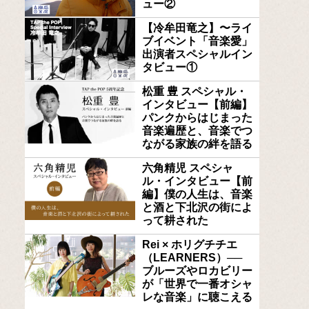
ュー②
【冷牟田竜之】〜ライ
ブイベント「音楽愛」
出演者スペシャルイン
タビュー①
松重 豊 スペシャル・
インタビュー【前編】
パンクからはじまった
音楽遍歴と、音楽でつ
ながる家族の絆を語る
六角精児 スペシャ
ル・インタビュー【前
編】僕の人生は、音楽
と酒と下北沢の街によ
って耕された
Rei × ホリグチチエ
（LEARNERS）──
ブルーズやロカビリー
が「世界で一番オシャ
レな音楽」に聴こえる