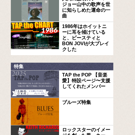
ジョー山中の歌声を世
に知らしめた運命の一
曲
1986年はホイットニ
ーに耳を傾けている
と、ビースティと
BON JOVIが大ブレイ
クした
特集
TAP the POP 【音楽
愛】特設ページ〜支援
してくれたメンバー
ブルーズ特集
ロックスターのイメー