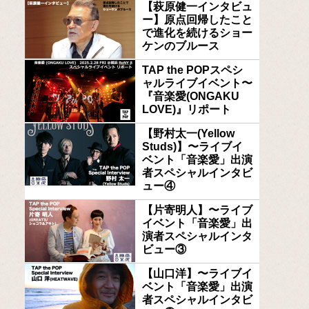
【萩原健一インタビュ
ー】原点回帰したこと
で進化を続けるショー
ケンのブルース
TAP the POPスペシ
ャルライブイベント〜
『音楽愛(ONGAKU
LOVE)』リポート
【野村太一(Yellow
Studs)】〜ライブイ
ベント「音楽愛」出演
者スペシャルインタビ
ュー④
【片寄明人】〜ライブ
イベント「音楽愛」出
演者スペシャルインタ
ビュー③
【山口洋】〜ライブイ
ベント「音楽愛」出演
者スペシャルインタビ