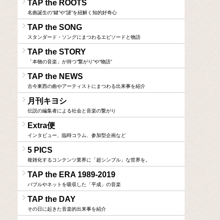
TAP the ROOTS
名曲誕生の“鍵”や“謎”を紐解く知的好奇心
TAP the SONG
スタンダード・ソングにまつわるエピソードと物語
TAP the STORY
「本物の音楽」が持つ“繋がり”や“物語”
TAP the NEWS
古今東西の曲やアーティストにまつわる出来事を紹介
月刊キヨシ
伝説の編集者による社会と音楽の繋がり
Extra便
インタビュー、臨時コラム、参加型企画など
5 PICS
複雑化するコンテンツ業界に「超シンプル」な世界を。
TAP the ERA 1989-2019
バブルやネットを吸収した「平成」の音楽
TAP the DAY
その日に起きた音楽的出来事を紹介