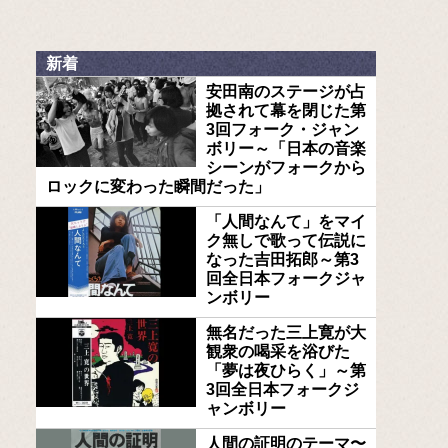
新着
安田南のステージが占
拠されて幕を閉じた第
3回フォーク・ジャン
ボリー～「日本の音楽
シーンがフォークから
ロックに変わった瞬間だった」
「人間なんて」をマイ
ク無しで歌って伝説に
なった吉田拓郎～第3
回全日本フォークジャ
ンボリー
無名だった三上寛が大
観衆の喝采を浴びた
「夢は夜ひらく」～第
3回全日本フォークジ
ャンボリー
人間の証明のテーマ〜