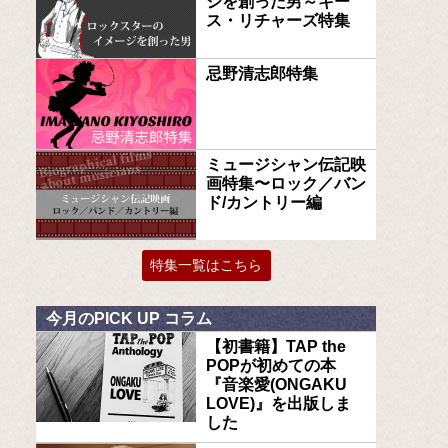
ジを創った男～キー
ス・リチャーズ特集
忌野清志郎特集
ミュージシャン伝記映
画特集〜ロック／バン
ド/カントリー編
特集一覧はこちら
今月のPICK UP コラム
【初書籍】TAP the
POPが初めての本
『音楽愛(ONGAKU
LOVE)』を出版しま
した