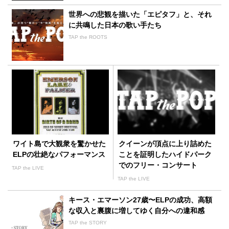
世界への悲観を描いた「エピタフ」と、それ
に共鳴した日本の歌い手たち
TAP the ROOTS
ワイト島で大観衆を驚かせた
クイーンが頂点に上り詰めた
ELPの壮絶なパフォーマンス
ことを証明したハイドパーク
でのフリー・コンサート
TAP the LIVE
TAP the LIVE
キース・エマーソン27歳〜ELPの成功、高額
な収入と裏腹に増してゆく自分への違和感
TAP the STORY