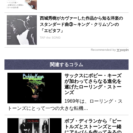
西城秀樹がカヴァーした作品から知る洋楽の
スタンダード曲③～キング・クリムゾンの
「エピタフ」
TAP the SONG
Recommended by
関連するコラム
サックスにボビー・キーズ
が加わってさらなる進化を
遂げたローリング・ストー
ンズ
1969年は、ローリング・ス
トーンズにとって一つの大きな転機…
ボブ・ディランから「ビー
トルズとストーンズと一緒
にアルバムを作ってみるの