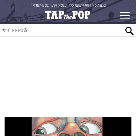
「本物の音楽」が持つ“繋がり”や“物語”を毎日コラム配信