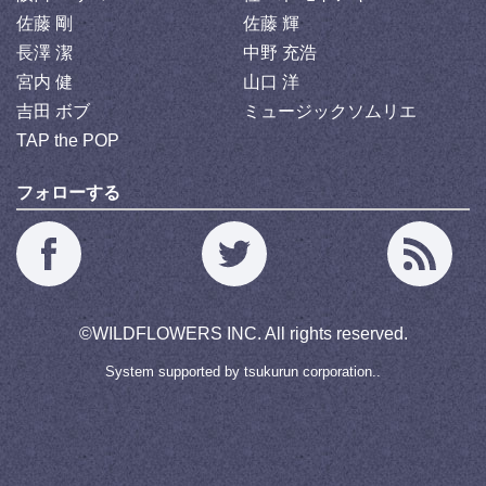
佐藤 剛
佐藤 輝
長澤 潔
中野 充浩
宮内 健
山口 洋
吉田 ボブ
ミュージックソムリエ
TAP the POP
フォローする
©
WILDFLOWERS INC.
All rights reserved.
System supported by
tsukurun corporation..