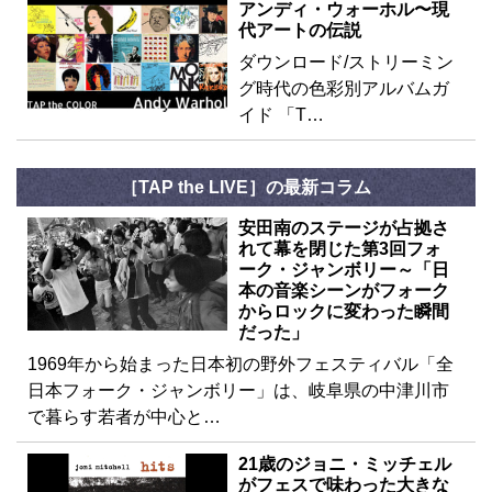
アンディ・ウォーホル〜現
代アートの伝説
ダウンロード/ストリーミン
グ時代の色彩別アルバムガ
イド 「T…
［TAP the LIVE］の最新コラム
安田南のステージが占拠さ
れて幕を閉じた第3回フォ
ーク・ジャンボリー～「日
本の音楽シーンがフォーク
からロックに変わった瞬間
だった」
1969年から始まった日本初の野外フェスティバル「全
日本フォーク・ジャンボリー」は、岐阜県の中津川市
で暮らす若者が中心と…
21歳のジョニ・ミッチェル
がフェスで味わった大きな