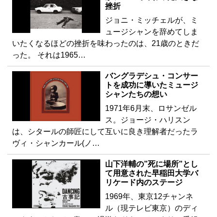
挫折
ジョニ・ミッチェルが、ミ
ュージシャンを辞めてしま
いたくなるほどの挫折を味わったのは、21歳のときだ
った。 それは1965…
バングラデシュ・コンサー
トを成功に導いたミュージ
シャンたちの想い
1971年6月末、ロサンゼル
ス。ジョージ・ハリスン
は、シタールの師匠にして互いに良き理解者だったラ
ヴィ・シャンカール(ノ…
山下洋輔の”死に場所”とし
て用意された早稲田大学バ
リケード内のステージ
1969年、東京12チャンネ
ル（現テレビ東京）のディ