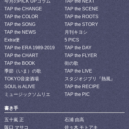
今月のPICK UPコラム
TAP the NEXT
TAP the CHANGE
TAP the SCENE
TAP the COLOR
TAP the ROOTS
TAP the SONG
TAP the STORY
TAP the NEWS
月刊キヨシ
Extra便
5 PICS
TAP the ERA 1989-2019
TAP the DAY
TAP the CHART
TAP the FLYER
TAP the BOOK
街の歌
季節（いま）の歌
TAP the LIVE
TOKYO音楽酒場
スタジオジブリ『熱風』
SOUL is ALIVE
TAP the RECIPE
ミュージックソムリエ
TAP the PIC
書き手
五十嵐 正
石浦 由高
阪口 マサコ
佐々木 モトアキ