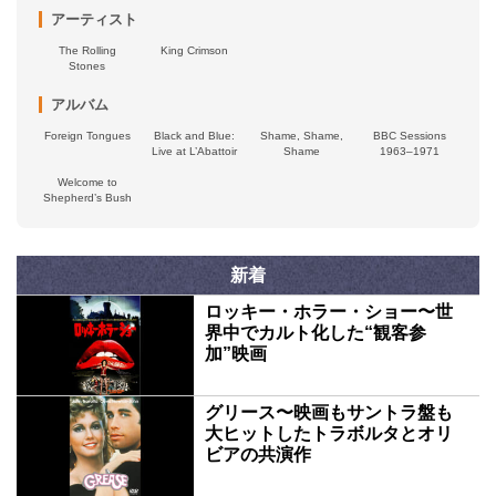
アーティスト
The Rolling
King Crimson
Stones
アルバム
Foreign Tongues
Black and Blue:
Shame, Shame,
BBC Sessions
Live at L’Abattoir
Shame
1963–1971
Welcome to
Shepherd’s Bush
新着
ロッキー・ホラー・ショー〜世
界中でカルト化した“観客参
加”映画
グリース〜映画もサントラ盤も
大ヒットしたトラボルタとオリ
ビアの共演作