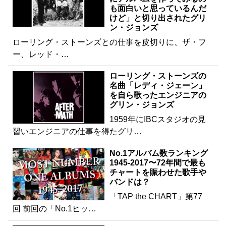
も面白いと思っているんだ
けど」と切り出されたグリ
ン・ジョンズ
ローリング・ストーンズとの仕事を皮切りに、ザ・フ
ー、レッド・…
ローリング・ストーンズの
名曲「レディ・ジェーン」
を自ら歌ったエンジニアの
グリン・ジョンズ
1959年にIBCスタジオの見
習いエンジニアの仕事を得たグリ…
No.1アルバム数ランキング
1945-2017〜72年間で最も
チャートを賑わせた歌手や
バンドは？
「TAP the CHART」第77
回 前回の「No.1ヒッ…