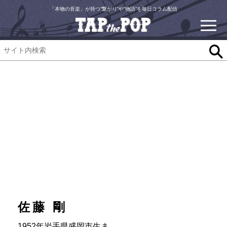
「本物の音楽」が持つ“繋がり”や“物語”を毎日コラム配信
佐藤 剛
1952年岩手県盛岡市生ま