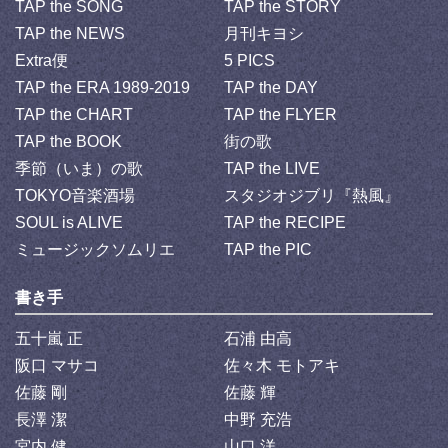
TAP the SONG
TAP the STORY
TAP the NEWS
月刊キヨシ
Extra便
5 PICS
TAP the ERA 1989-2019
TAP the DAY
TAP the CHART
TAP the FLYER
TAP the BOOK
街の歌
季節（いま）の歌
TAP the LIVE
TOKYO音楽酒場
スタジオジブリ『熱風』
SOUL is ALIVE
TAP the RECIPE
ミュージックソムリエ
TAP the PIC
書き手
五十嵐 正
石浦 由高
阪口 マサコ
佐々木 モトアキ
佐藤 剛
佐藤 輝
長澤 潔
中野 充浩
宮内 健
山口 洋