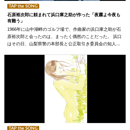
TAP the SONG
石原裕次郎に頼まれて浜口庫之助が作った「夜霧よ今夜も
有難う」
1966年に山中湖畔のゴルフ場で、作曲家の浜口庫之助が石
原裕次郎と会ったのは、まったく偶然のことだった。 浜口
はその日、山梨県警の本部長と公正取引き委員会の知人…
TAP the SONG