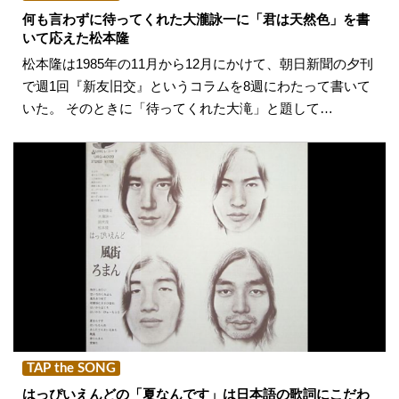
何も言わずに待ってくれた大瀧詠一に「君は天然色」を書
いて応えた松本隆
松本隆は1985年の11月から12月にかけて、朝日新聞の夕刊
で週1回『新友旧交』というコラムを8週にわたって書いて
いた。 そのときに「待ってくれた大滝」と題して…
TAP the SONG
はっぴいえんどの「夏なんです」は日本語の歌詞にこだわ