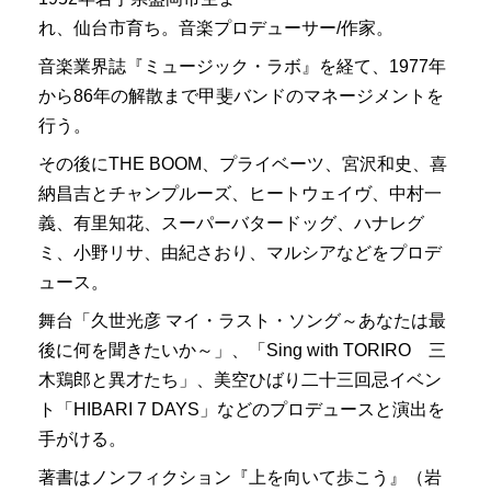
れ、仙台市育ち。音楽プロデューサー/作家。
音楽業界誌『ミュージック・ラボ』を経て、1977年
から86年の解散まで甲斐バンドのマネージメントを
行う。
その後にTHE BOOM、プライベーツ、宮沢和史、喜
納昌吉とチャンプルーズ、ヒートウェイヴ、中村一
義、有里知花、スーパーバタードッグ、ハナレグ
ミ、小野リサ、由紀さおり、マルシアなどをプロデ
ュース。
舞台「久世光彦 マイ・ラスト・ソング～あなたは最
後に何を聞きたいか～」、「Sing with TORIRO 三
木鶏郎と異才たち」、美空ひばり二十三回忌イベン
ト「HIBARI 7 DAYS」などのプロデュースと演出を
手がける。
著書はノンフィクション『上を向いて歩こう』（岩