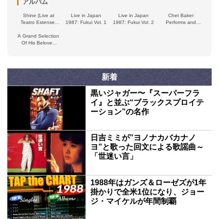
アルバム
Shine (Live at
Live in Japan
Live in Japan
Chet Baker
Teatro Estense,
1987: Fukui Vol. 1
1987: Fukui Vol. 2
Performs and
Ferrara, 1987)
Sings Swimming
A Grand Selection
by Moonlight
Of His Beloved
Songs
新着
黒いジャガー〜『スーパーフラ
イ』と並ぶ“ブラックスプロイテ
ーション”の名作
日吉ミミが”ヨノナカバカナノ
ヨ”と歌った回文による歌謡曲～
「世迷い言」
1988年はガンズ＆ローゼズが1年
掛かりで全米1位になり、ジョー
ジ・マイケルが年間制覇