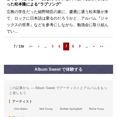
った松本隆による“ラブソング”
立教の学生だった細野晴臣の家に、慶應に通う松本隆が来
て、ロックに日本語は乗るのだろうかと、アルバム『ジャ
ックスの世界』などを参考にしながら、勉強会に取り組ん
でい…
7 / 136
<<
<
...
5
6
7
8
9
...
>
>>
Album Sweet で体験する
この記事から — Album Sweet でアーティストとアルバムをもっ
と楽しもう
アーティスト
Chet Baker
Neil Young
Buffalo Springfield
Richie Furay